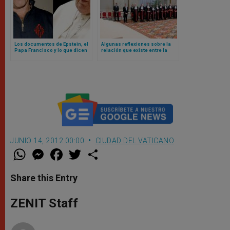
Los documentos de Epstein, el
Algunas reflexiones sobre la
Papa Francisco y lo que dicen
relación que existe entre la
sobre el Vaticano
administración de justicia y el
valor de la unidad, según el
Papa León XIV
JUNIO 14, 2012 00:00
CIUDAD DEL VATICANO
W
M
F
T
S
h
e
a
w
h
a
s
c
i
a
t
s
e
t
r
Share this Entry
s
e
b
t
e
A
n
o
e
p
g
o
r
ZENIT Staff
p
e
k
r