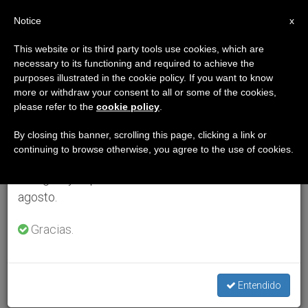
ES
Notice
×
x
Aviso importante
This website or its third party tools use cookies, which are
necessary to its functioning and required to achieve the
Del 27 de julio al 7 de agosto haremos la pausa
purposes illustrated in the cookie policy. If you want to know
anual, aprovechando que en el periodo de verano
more or withdraw your consent to all or some of the cookies,
please refer to the
cookie policy
.
se generan menos informaciones y también el
consumo de las mismas disminuye.
By closing this banner, scrolling this page, clicking a link or
continuing to browse otherwise, you agree to the use of cookies.
Retomamos el trabajo ordinario de las ediciones
en inglés y español de ZENIT el lunes 10 de
agosto.
Gracias.
Entendido