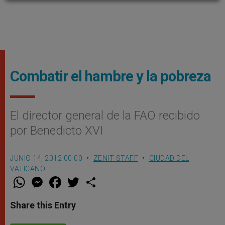
Combatir el hambre y la pobreza
El director general de la FAO recibido
por Benedicto XVI
JUNIO 14, 2012 00:00
ZENIT STAFF
CIUDAD DEL
VATICANO
W
M
F
T
S
h
e
a
w
h
a
s
c
i
a
t
s
e
t
r
Share this Entry
s
e
b
t
e
A
n
o
e