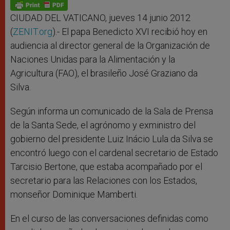
p
g
o
r
p
e
k
r
CIUDAD DEL VATICANO, jueves 14 junio 2012
(
ZENIT.org
).- El papa Benedicto XVI recibió hoy en
audiencia al director general de la Organización de
Naciones Unidas para la Alimentación y la
Agricultura (FAO), el brasileño José Graziano da
Silva.
Según informa un comunicado de la Sala de Prensa
de la Santa Sede, el agrónomo y exministro del
gobierno del presidente Luiz Inácio Lula da Silva se
encontró luego con el cardenal secretario de Estado
Tarcisio Bertone, que estaba acompañado por el
secretario para las Relaciones con los Estados,
monseñor Dominique Mamberti.
En el curso de las conversaciones definidas como