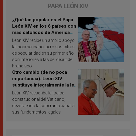
PAPA LEÓN XIV
¿Qué tan popular es el Papa
León XIV en los 6 países con
más católicos de América
Latina en 2026? Publican
León XIV recibe un amplio apoyo
resultados de investigación
latinoamericano, pero sus cifras
de popularidad en su primer año
son inferiores a las del debut de
Francisco
Otro cambio (de no poca
importancia): León XIV
sustituye integralmente la ley
vaticana de Papa Francisco
León XIV reescribe la lógica
constitucional del Vaticano,
devolviendo la soberanía papal a
sus fundamentos legales