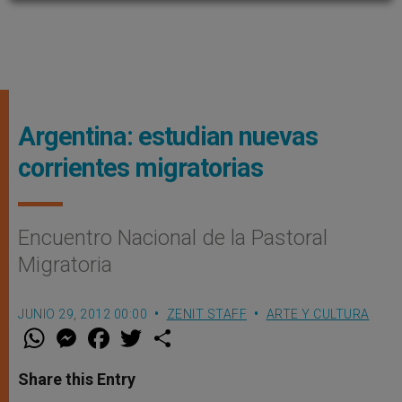
Argentina: estudian nuevas
corrientes migratorias
Encuentro Nacional de la Pastoral
Migratoria
JUNIO 29, 2012 00:00
ZENIT STAFF
ARTE Y CULTURA
W
M
F
T
S
h
e
a
w
h
a
s
c
i
a
t
s
e
t
r
Share this Entry
s
e
b
t
e