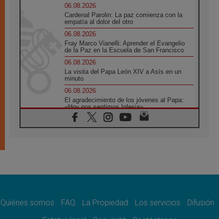
06.08.2026
Cardenal Parolin: La paz comienza con la
empatía al dolor del otro
06.08.2026
Fray Marco Vianelli: Aprender el Evangelio
de la Paz en la Escuela de San Francisco
06.08.2026
La visita del Papa León XIV a Asís en un
minuto
06.08.2026
El agradecimiento de los jóvenes al Papa:
«Hoy nos sentimos Iglesia»
06.08.2026
Líbano: Reanudan los coloquios en Roma en
medio de tensiones y ataques en el sur del
país
06.08.2026
Hiroshima y Nagasaki, 81 años después.
Comienzan "Diez Días Oración por la Paz"
06.08.2026
Pizzaballa en Asís: los cristianos quieren
paz
Quiénes somos
FAQ
La Propiedad
Los servicios
Difusión
06.08.2026