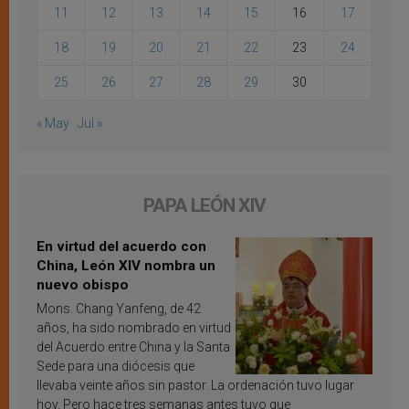
11
12
13
14
15
16
17
18
19
20
21
22
23
24
25
26
27
28
29
30
« May
Jul »
PAPA LEÓN XIV
En virtud del acuerdo con
China, León XIV nombra un
nuevo obispo
Mons. Chang Yanfeng, de 42
años, ha sido nombrado en virtud
del Acuerdo entre China y la Santa
Sede para una diócesis que
llevaba veinte años sin pastor. La ordenación tuvo lugar
hoy. Pero hace tres semanas antes tuvo que