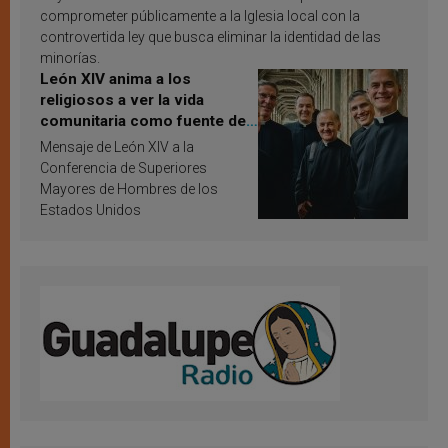
comprometer públicamente a la Iglesia local con la
controvertida ley que busca eliminar la identidad de las
minorías.
León XIV anima a los
religiosos a ver la vida
comunitaria como fuente de
inspiración y santificación
Mensaje de León XIV a la
Conferencia de Superiores
Mayores de Hombres de los
Estados Unidos