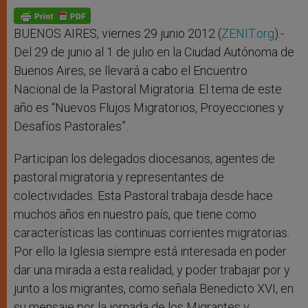
A
n
o
e
p
g
o
r
p
e
k
r
BUENOS AIRES, viernes 29 junio 2012 (
ZENIT.org
).-
Del 29 de junio al 1 de julio en la Ciudad Autónoma de
Buenos Aires, se llevará a cabo el Encuentro
Nacional de la Pastoral Migratoria. El tema de este
año es “Nuevos Flujos Migratorios, Proyecciones y
Desafíos Pastorales”.
Participan los delegados diocesanos, agentes de
pastoral migratoria y representantes de
colectividades. Esta Pastoral trabaja desde hace
muchos años en nuestro país, que tiene como
características las continuas corrientes migratorias.
Por ello la Iglesia siempre está interesada en poder
dar una mirada a esta realidad, y poder trabajar por y
junto a los migrantes, como señala Benedicto XVI, en
su mensaje por la jornada de los Migrantes y