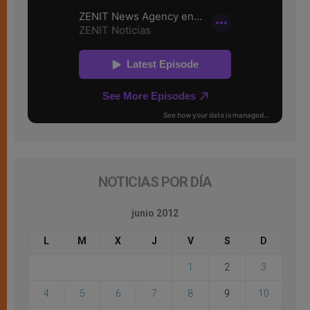
NOTICIAS POR DÍA
junio 2012
L
M
X
J
V
S
D
1
2
3
4
5
6
7
8
9
10