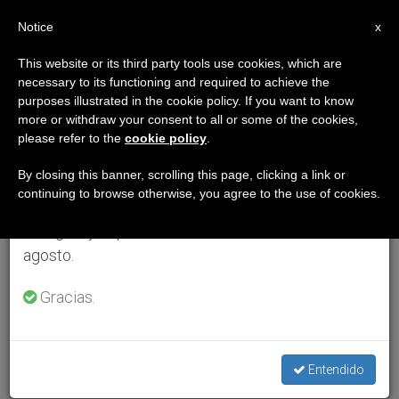
ES
Notice
×
x
Aviso importante
This website or its third party tools use cookies, which are
necessary to its functioning and required to achieve the
Del 27 de julio al 7 de agosto haremos la pausa
purposes illustrated in the cookie policy. If you want to know
anual, aprovechando que en el periodo de verano
more or withdraw your consent to all or some of the cookies,
please refer to the
cookie policy
.
se generan menos informaciones y también el
consumo de las mismas disminuye.
By closing this banner, scrolling this page, clicking a link or
continuing to browse otherwise, you agree to the use of cookies.
Retomamos el trabajo ordinario de las ediciones
en inglés y español de ZENIT el lunes 10 de
agosto.
Gracias.
Entendido