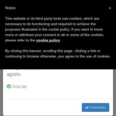
ES
Notice
×
x
Aviso importante
This website or its third party tools use cookies, which are
necessary to its functioning and required to achieve the
Del 27 de julio al 7 de agosto haremos la pausa
purposes illustrated in the cookie policy. If you want to know
anual, aprovechando que en el periodo de verano
more or withdraw your consent to all or some of the cookies,
please refer to the
cookie policy
.
se generan menos informaciones y también el
consumo de las mismas disminuye.
By closing this banner, scrolling this page, clicking a link or
continuing to browse otherwise, you agree to the use of cookies.
Retomamos el trabajo ordinario de las ediciones
en inglés y español de ZENIT el lunes 10 de
agosto.
Gracias.
Entendido