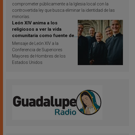
comprometer públicamente a la Iglesia local con la
controvertida ley que busca eliminar la identidad de las
minorías.
León XIV anima a los
religiosos a ver la vida
comunitaria como fuente de
inspiración y santificación
Mensaje de León XIV a la
Conferencia de Superiores
Mayores de Hombres de los
Estados Unidos