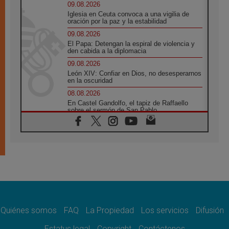
09.08.2026
Iglesia en Ceuta convoca a una vigilia de
oración por la paz y la estabilidad
09.08.2026
El Papa: Detengan la espiral de violencia y
den cabida a la diplomacia
09.08.2026
León XIV: Confiar en Dios, no desesperarnos
en la oscuridad
08.08.2026
En Castel Gandolfo, el tapiz de Raffaello
sobre el sermón de San Pablo
08.08.2026
En Colombia, «la paz no se compra con una
firma»
08.08.2026
En Venezuela celebraron los 416 años del
Santo Cristo de La Grita
08.08.2026
El Papa: en Santa Ágata contemplamos la
victoria del amor sobre la muerte
Quiénes somos
FAQ
La Propiedad
Los servicios
Difusión
08.08.2026
León XIV visitará el Santuario de la Madre
Estatus legal
Copyright
Contáctenos
del Buen Consejo de Genazzano