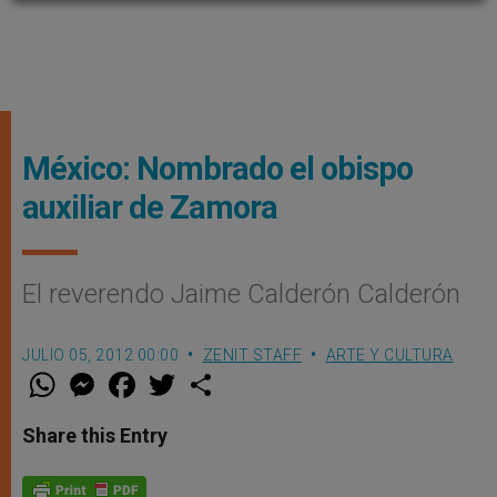
México: Nombrado el obispo
auxiliar de Zamora
El reverendo Jaime Calderón Calderón
JULIO 05, 2012 00:00
ZENIT STAFF
ARTE Y CULTURA
W
M
F
T
S
h
e
a
w
h
a
s
c
i
a
t
s
e
t
r
Share this Entry
s
e
b
t
e
A
n
o
e
p
g
o
r