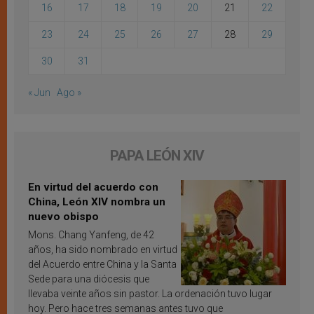
16
17
18
19
20
21
22
23
24
25
26
27
28
29
30
31
« Jun
Ago »
PAPA LEÓN XIV
En virtud del acuerdo con
China, León XIV nombra un
nuevo obispo
Mons. Chang Yanfeng, de 42
años, ha sido nombrado en virtud
del Acuerdo entre China y la Santa
Sede para una diócesis que
llevaba veinte años sin pastor. La ordenación tuvo lugar
hoy. Pero hace tres semanas antes tuvo que