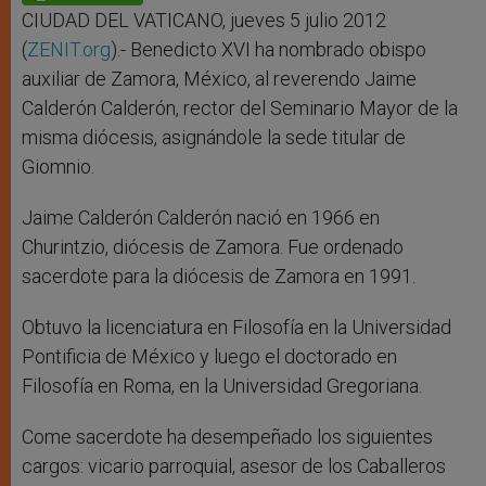
p
e
k
r
CIUDAD DEL VATICANO, jueves 5 julio 2012
(
ZENIT.org
).- Benedicto XVI ha nombrado obispo
auxiliar de Zamora, México, al reverendo Jaime
Calderón Calderón, rector del Seminario Mayor de la
misma diócesis, asignándole la sede titular de
Giomnio.
Jaime Calderón Calderón nació en 1966 en
Churintzio, diócesis de Zamora. Fue ordenado
sacerdote para la diócesis de Zamora en 1991.
Obtuvo la licenciatura en Filosofía en la Universidad
Pontificia de México y luego el doctorado en
Filosofía en Roma, en la Universidad Gregoriana.
Come sacerdote ha desempeñado los siguientes
cargos: vicario parroquial, asesor de los Caballeros