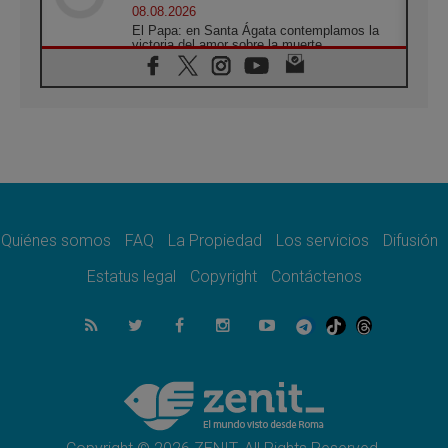
08.08.2026
El Papa: en Santa Ágata contemplamos la
victoria del amor sobre la muerte
08.08.2026
León XIV visitará el Santuario de la Madre
del Buen Consejo de Genazzano
07.08.2026
Filipinas: el Vicariato Apostólico de Calapán
se convierte en diócesis
07.08.2026
Honduras: Los desplazados invisibles de una
crisis olvidada
Quiénes somos
FAQ
La Propiedad
Los servicios
Difusión
07.08.2026
Bokalic: "En Argentina el Papa León señalará
Estatus legal
Copyright
Contáctenos
el compromiso del cristiano"
07.08.2026
La matanza de niños en Gaza no cesa: 300
muertos en 300 días
07.08.2026
Tagle: La guerra desfigura el mundo, solo la
revelación de Dios lo transfigura