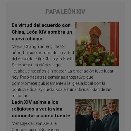
PAPA LEÓN XIV
En virtud del acuerdo con
China, León XIV nombra un
nuevo obispo
Mons. Chang Yanfeng, de 42
años, ha sido nombrado en virtud
del Acuerdo entre China y la Santa
Sede para una diócesis que
llevaba veinte años sin pastor. La ordenación tuvo lugar
hoy. Pero hace tres semanas antes tuvo que
comprometer públicamente a la Iglesia local con la
controvertida ley que busca eliminar la identidad de las
minorías.
León XIV anima a los
religiosos a ver la vida
comunitaria como fuente
de inspiración y
Mensaje de León XIV a la
santificación
Conferencia de Superiores