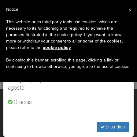
ES
Notice
×
x
Aviso importante
This website or its third party tools use cookies, which are
necessary to its functioning and required to achieve the
Del 27 de julio al 7 de agosto haremos la pausa
DÍA
purposes illustrated in the cookie policy. If you want to know
anual, aprovechando que en el periodo de verano
Julio 15th, 2012
more or withdraw your consent to all or some of the cookies,
please refer to the
cookie policy
.
se generan menos informaciones y también el
consumo de las mismas disminuye.
By closing this banner, scrolling this page, clicking a link or
continuing to browse otherwise, you agree to the use of cookies.
ÚLTIMAS NOTICIAS
Retomamos el trabajo ordinario de las ediciones
en inglés y español de ZENIT el lunes 10 de
agosto.
México: 'Con paz y alegría construimos la Iglesia común'
Gracias.
JUL 15, 2012 00:00
ZENIT STAFF
Entendido