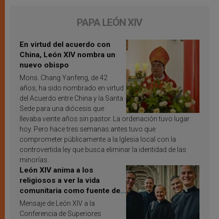
PAPA LEÓN XIV
En virtud del acuerdo con
China, León XIV nombra un
nuevo obispo
Mons. Chang Yanfeng, de 42
años, ha sido nombrado en virtud
del Acuerdo entre China y la Santa
Sede para una diócesis que
llevaba veinte años sin pastor. La ordenación tuvo lugar
hoy. Pero hace tres semanas antes tuvo que
comprometer públicamente a la Iglesia local con la
controvertida ley que busca eliminar la identidad de las
minorías.
León XIV anima a los
religiosos a ver la vida
comunitaria como fuente de
inspiración y santificación
Mensaje de León XIV a la
Conferencia de Superiores