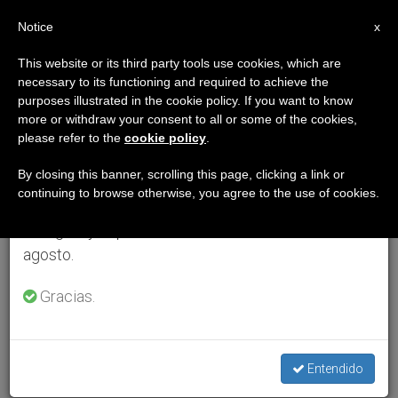
ES
Notice
×
x
Aviso importante
This website or its third party tools use cookies, which are
necessary to its functioning and required to achieve the
Del 27 de julio al 7 de agosto haremos la pausa
purposes illustrated in the cookie policy. If you want to know
anual, aprovechando que en el periodo de verano
more or withdraw your consent to all or some of the cookies,
please refer to the
cookie policy
.
se generan menos informaciones y también el
consumo de las mismas disminuye.
By closing this banner, scrolling this page, clicking a link or
continuing to browse otherwise, you agree to the use of cookies.
Retomamos el trabajo ordinario de las ediciones
en inglés y español de ZENIT el lunes 10 de
agosto.
Gracias.
Entendido