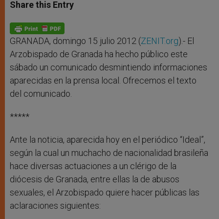
t
s
e
t
r
Share this Entry
s
e
b
t
e
A
n
o
e
p
g
o
r
p
e
k
r
GRANADA, domingo 15 julio 2012 (
ZENIT.org
).- El
Arzobispado de Granada ha hecho público este
sábado un comunicado desmintiendo informaciones
aparecidas en la prensa local. Ofrecemos el texto
del comunicado.
*****
Ante la noticia, aparecida hoy en el periódico “Ideal”,
según la cual un muchacho de nacionalidad brasileña
hace diversas actuaciones a un clérigo de la
diócesis de Granada, entre ellas la de abusos
sexuales, el Arzobispado quiere hacer públicas las
aclaraciones siguientes: