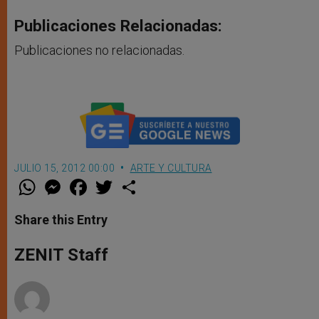
Publicaciones Relacionadas:
Publicaciones no relacionadas.
JULIO 15, 2012 00:00
ARTE Y CULTURA
W
M
F
T
S
h
e
a
w
h
a
s
c
i
a
t
s
e
t
r
Share this Entry
s
e
b
t
e
A
n
o
e
p
g
o
r
ZENIT Staff
p
e
k
r