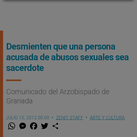
Desmienten que una persona
acusada de abusos sexuales sea
sacerdote
Comunicado del Arzobispado de
Granada
JULIO 15, 2012 00:00
ZENIT STAFF
ARTE Y CULTURA
W
M
F
T
S
h
e
a
w
h
a
s
c
i
a