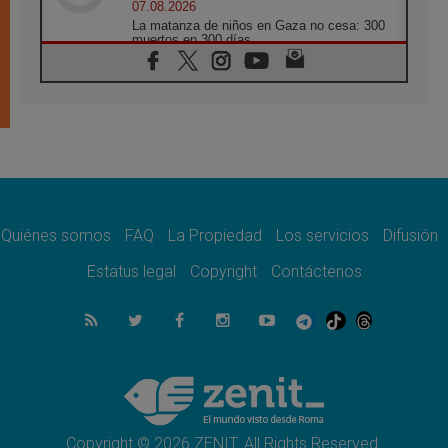
07.08.2026
La matanza de niños en Gaza no cesa: 300
muertos en 300 días
07.08.2026
Tagle: La guerra desfigura el mundo, solo la
revelación de Dios lo transfigura
07.08.2026
Presentada la Trienal de Arte de las
Universidades Católicas: «Exercises in
Empathy»
07.08.2026
Fortunatus Nwachukwu: la comunicación
como misión al servicio del Evangelio
Quiénes somos
FAQ
La Propiedad
Los servicios
Difusión
07.08.2026
Estatus legal
Copyright
Contáctenos
SIGNIS 2026, dar voz a las religiosas en el
espacio público
07.08.2026
Lanzan un proyecto de empoderamiento
digital para mujeres líderes en África
07.08.2026
Programa oficial del Viaje Apostólico del
Papa León XIV a Francia
Copyright © 2026 ZENIT. All Rights Reserved.