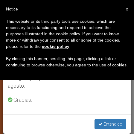
ES
Notice
×
x
Aviso importante
This website or its third party tools use cookies, which are
necessary to its functioning and required to achieve the
Del 27 de julio al 7 de agosto haremos la pausa
purposes illustrated in the cookie policy. If you want to know
"Usen su cuerpo para dar gloria a
anual, aprovechando que en el periodo de verano
more or withdraw your consent to all or some of the cookies,
please refer to the
cookie policy
.
se generan menos informaciones y también el
Dios"
consumo de las mismas disminuye.
By closing this banner, scrolling this page, clicking a link or
continuing to browse otherwise, you agree to the use of cookies.
Retomamos el trabajo ordinario de las ediciones
Mensaje del arzobispo de Westminster
en inglés y español de ZENIT el lunes 10 de
en la misa por los Juegos Olímpicos
agosto.
JULIO 31, 2012 00:00
ZENIT STAFF
ARTE Y CULTURA
Gracias.
W
M
F
T
S
h
e
a
w
h
a
s
c
i
a
t
s
e
t
r
Share this Entry
s
e
b
t
e
Entendido
A
n
o
e
p
g
o
r