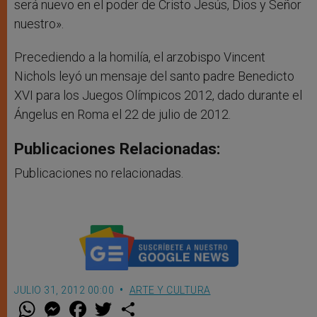
será nuevo en el poder de Cristo Jesús, Dios y Señor
nuestro».
Precediendo a la homilía, el arzobispo Vincent
Nichols leyó un mensaje del santo padre Benedicto
XVI para los Juegos Olímpicos 2012, dado durante el
Ángelus en Roma el 22 de julio de 2012.
Publicaciones Relacionadas:
Publicaciones no relacionadas.
JULIO 31, 2012 00:00
ARTE Y CULTURA
W
M
F
T
S
h
e
a
w
h