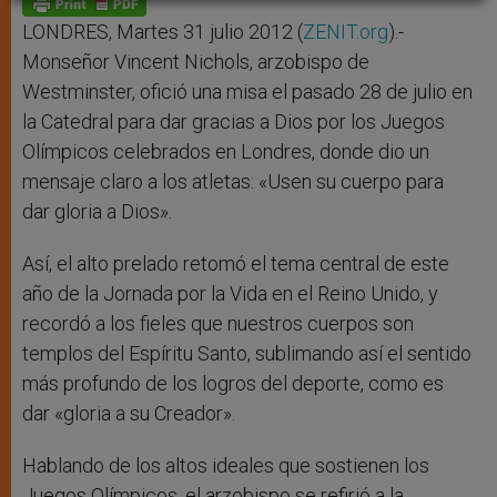
p
e
k
r
LONDRES, Martes 31 julio 2012 (
ZENIT.org
).-
Monseñor Vincent Nichols, arzobispo de
Westminster, ofició una misa el pasado 28 de julio en
la Catedral para dar gracias a Dios por los Juegos
Olímpicos celebrados en Londres, donde dio un
mensaje claro a los atletas: «Usen su cuerpo para
dar gloria a Dios».
Así, el alto prelado retomó el tema central de este
año de la Jornada por la Vida en el Reino Unido, y
recordó a los fieles que nuestros cuerpos son
templos del Espíritu Santo, sublimando así el sentido
más profundo de los logros del deporte, como es
dar «gloria a su Creador».
Hablando de los altos ideales que sostienen los
Juegos Olímpicos, el arzobispo se refirió a la