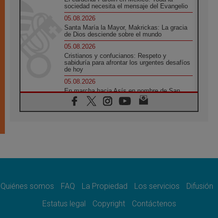
sociedad necesita el mensaje del Evangelio
05.08.2026
Santa María la Mayor, Makrickas: La gracia
de Dios desciende sobre el mundo
05.08.2026
Cristianos y confucianos: Respeto y
sabiduría para afrontar los urgentes desafíos
de hoy
05.08.2026
En marcha hacia Asís en nombre de San
Francisco, a la espera de León
05.08.2026
Venezuela, Padre Pagniello: "En medio del
dolor, una Iglesia que no se rinde"
05.08.2026
La Fuerza del "Círculo de Héroes" con el
Papa en la Audiencia General
05.08.2026
Nuncio en Ucrania: Preocupa escuchar a
quienes bendicen la guerra
Quiénes somos
FAQ
La Propiedad
Los servicios
Difusión
05.08.2026
Estatus legal
Copyright
Contáctenos
Ucrania: Ataque masivo en Kyiv durante la
noche