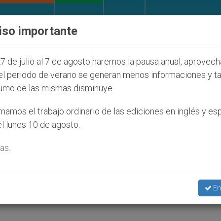
IGLESIA Y MUNDO
DOCUMENTOS
DONATIVOS
iso importante
os judíos que afecta a cristianos (y no sólo) en Tierr
7 de julio al 7 de agosto haremos la pausa anual, aprovec
el periodo de verano se generan menos informaciones y t
umo de las mismas disminuye.
 Concilio explicará su
amos el trabajo ordinario de las ediciones en inglés y es
l lunes 10 de agosto.
eraciones más actuales
as.
entrevistas a cardenales y obispos y a un jo
En