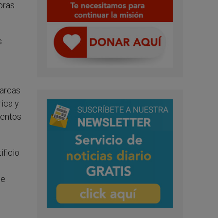
oras
s
l
iarcas
rica y
mentos
ificio
de