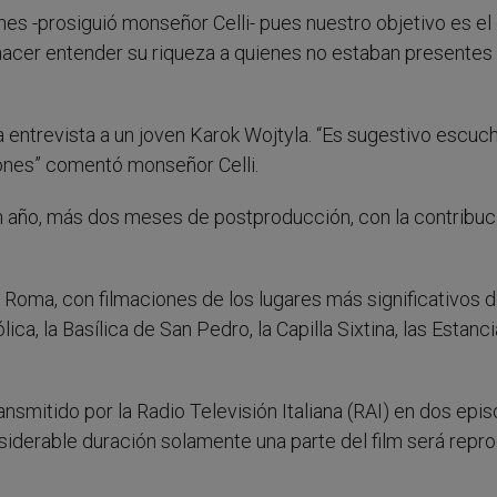
es -prosiguió monseñor Celli- pues nuestro objetivo es el
ó, hacer entender su riqueza a quienes no estaban presentes 
a entrevista a un joven Karok Wojtyla. “Es sugestivo escuc
iones” comentó monseñor Celli.
un año, más dos meses de postproducción, con la contribuc
Roma, con filmaciones de los lugares más significativos d
ica, la Basílica de San Pedro, la Capilla Sixtina, las Estanc
nsmitido por la Radio Televisión Italiana (RAI) en dos epi
siderable duración solamente una parte del film será repr