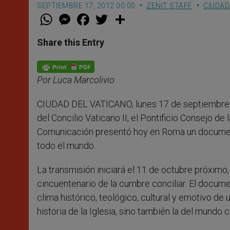
SEPTIEMBRE 17, 2012 00:00
ZENIT STAFF
CIUDAD
W
M
F
T
S
h
e
a
w
h
a
s
c
i
a
t
s
e
t
r
Share this Entry
s
e
b
t
e
A
n
o
e
p
g
o
r
p
e
k
Por Luca Marcolivio
r
CIUDAD DEL VATICANO, lunes 17 de septiembre 
del Concilio Vaticano II, el Pontificio Consejo
Comunicación presentó hoy en Roma un documenta
todo el mundo.
La transmisión iniciará el 11 de octubre próximo,
cincuentenario de la cumbre conciliar. El documen
clima histórico, teológico, cultural y emotivo 
historia de la Iglesia, sino también la del mund