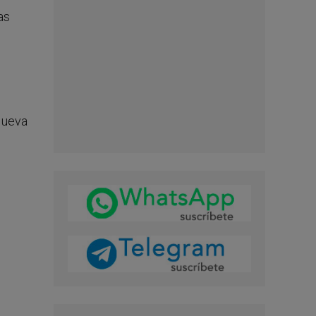
as
Nueva