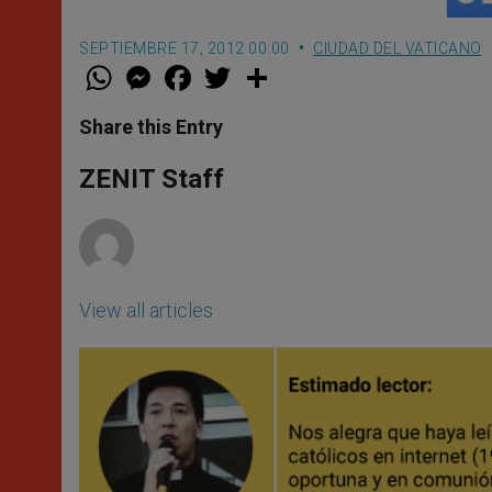
SEPTIEMBRE 17, 2012 00:00
CIUDAD DEL VATICANO
W
M
F
T
S
h
e
a
w
h
a
s
c
i
a
t
s
e
t
r
Share this Entry
s
e
b
t
e
A
n
o
e
p
g
o
r
ZENIT Staff
p
e
k
r
View all articles