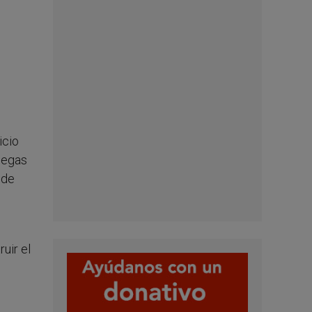
icio
megas
 de
uir el