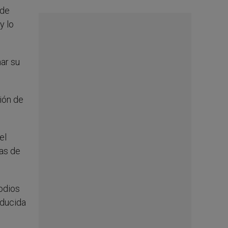
 de
y lo
har su
ión de
el
ias de
sodios
oducida