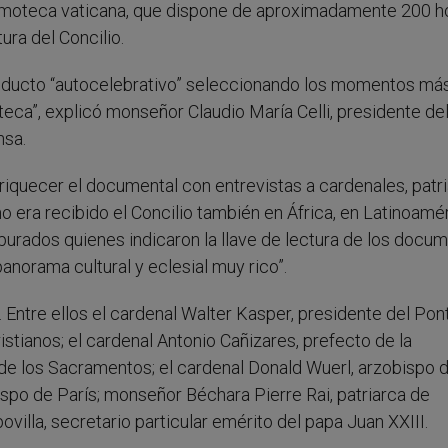
ilmoteca vaticana, que dispone de aproximadamente 200 h
ura del Concilio.
 producto “autocelebrativo” seleccionando los momentos má
teca”, explicó monseñor Claudio María Celli, presidente de
nsa.
riquecer el documental con entrevistas a cardenales, patr
 era recibido el Concilio también en África, en Latinoamé
rpurados quienes indicaron la llave de lectura de los docu
anorama cultural y eclesial muy rico”.
Entre ellos el cardenal Walter Kasper, presidente del Pont
stianos; el cardenal Antonio Cañizares, prefecto de la
a de los Sacramentos; el cardenal Donald Wuerl, arzobispo 
ispo de París; monseñor Béchara Pierre Rai, patriarca de
villa, secretario particular emérito del papa Juan XXIII.