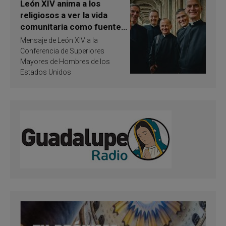
León XIV anima a los
religiosos a ver la vida
comunitaria como fuente
de inspiración y
Mensaje de León XIV a la
santificación
Conferencia de Superiores
Mayores de Hombres de los
Estados Unidos