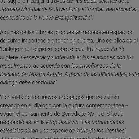
51
sugiere trabajar a través de
“las celebraciones de la
Jornada Mundial de la Juventud y el YouCat, herramientas
especiales de la Nueva Evangelización”
.
Algunas de las últimas propuestas reconocen espacios
de suma importancia a tener en cuenta. Uno de ellos es el
‘Diálogo interreligioso’, sobre el cual la
Propuesta 53
sugiere
“
perseverar y a intensificar las relaciones con los
musulmanes, de acuerdo con las enseñanzas de la
Declaración Nostra Aetate. A pesar de las dificultades, este
diálogo debe continuar”
.
Y en vista de los nuevos areópagos que se vienen
creando en el diálogo con la cultura contemporánea --
según el pensamiento de Benedicto XVI--, el Sínodo
respondió así en la
Propuesta 55
:
“Las comunidades
eclesiales abran una especie de ‘Atrio de los Gentiles’,
donde creyentes y no creyentes puedan dialogar sobre