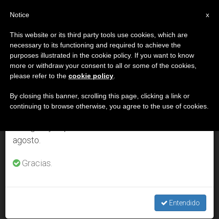
ES
Notice
×
x
Aviso importante
This website or its third party tools use cookies, which are
necessary to its functioning and required to achieve the
Del 27 de julio al 7 de agosto haremos la pausa
DÍA
purposes illustrated in the cookie policy. If you want to know
anual, aprovechando que en el periodo de verano
Diciembre 2nd, 2012
more or withdraw your consent to all or some of the cookies,
please refer to the
cookie policy
.
se generan menos informaciones y también el
consumo de las mismas disminuye.
By closing this banner, scrolling this page, clicking a link or
continuing to browse otherwise, you agree to the use of cookies.
ÚLTIMAS NOTICIAS
Retomamos el trabajo ordinario de las ediciones
en inglés y español de ZENIT el lunes 10 de
agosto.
Lo más 'urgente' de las 58 propuestas para la Nueva
Evangelización
Gracias.
DEC 02, 2012 00:00
ZENIT STAFF
Entendido