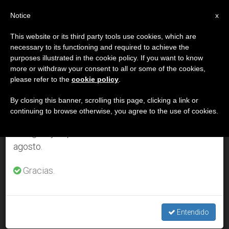
ES
Notice
×
x
Aviso importante
This website or its third party tools use cookies, which are
necessary to its functioning and required to achieve the
Del 27 de julio al 7 de agosto haremos la pausa
DÍA
purposes illustrated in the cookie policy. If you want to know
anual, aprovechando que en el periodo de verano
Diciembre 12th, 2012
more or withdraw your consent to all or some of the cookies,
please refer to the
cookie policy
.
se generan menos informaciones y también el
consumo de las mismas disminuye.
By closing this banner, scrolling this page, clicking a link or
continuing to browse otherwise, you agree to the use of cookies.
ÚLTIMAS NOTICIAS
Retomamos el trabajo ordinario de las ediciones
en inglés y español de ZENIT el lunes 10 de
agosto.
La oración del papa a María en el cuento ''El misterio del
pequeño estanque''
Gracias.
DEC 12, 2012 00:00
ZENIT STAFF
Entendido