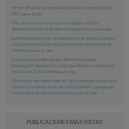
Himno oficial de la Jornada Mundial de la Juventud Seúl
2027
agosto 3, 2026
ONU se pronuncia ante caso de obispo católico
desaparecido por la dictadura nicaragüense
julio 25, 2026
Aumenta el interés por la beatificación en Estados Unidos
de los mártires de Georgia que murieron defendiendo el
matrimonio
julio 25, 2026
Franciscanos piden ayuda a Marco Rubio ante
persecución de colonos judíos que afecta a cristianos (y
no sólo) en Tierra Santa
julio 25, 2026
Sacerdotes alemanes fieles al Papa contestan a su propio
obispo (y cardenal) quien les orilla a bendecir parejas del
mismo sexo en importante diócesis
julio 25, 2026
PUBLICACIONES MÁS VISTAS