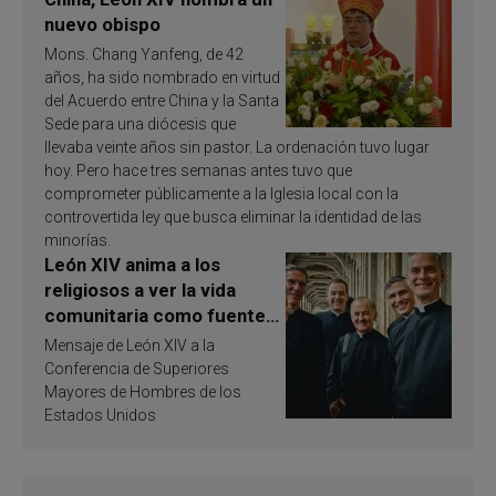
nuevo obispo
Mons. Chang Yanfeng, de 42
años, ha sido nombrado en virtud
del Acuerdo entre China y la Santa
Sede para una diócesis que
llevaba veinte años sin pastor. La ordenación tuvo lugar
hoy. Pero hace tres semanas antes tuvo que
comprometer públicamente a la Iglesia local con la
controvertida ley que busca eliminar la identidad de las
minorías.
León XIV anima a los
religiosos a ver la vida
comunitaria como fuente
de inspiración y
Mensaje de León XIV a la
santificación
Conferencia de Superiores
Mayores de Hombres de los
Estados Unidos