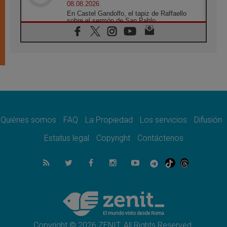
08.08.2026
En Castel Gandolfo, el tapiz de Raffaello
sobre el sermón de San Pablo
08.08.2026
En Colombia, «la paz no se compra con una
firma»
08.08.2026
En Venezuela celebraron los 416 años del
Santo Cristo de La Grita
08.08.2026
El Papa: en Santa Ágata contemplamos la
victoria del amor sobre la muerte
Quiénes somos
FAQ
La Propiedad
Los servicios
Difusión
08.08.2026
León XIV visitará el Santuario de la Madre
Estatus legal
Copyright
Contáctenos
del Buen Consejo de Genazzano
07.08.2026
Filipinas: el Vicariato Apostólico de Calapán
se convierte en diócesis
07.08.2026
Honduras: Los desplazados invisibles de una
crisis olvidada
Copyright © 2026 ZENIT. All Rights Reserved.