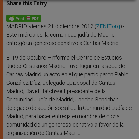
t
s
e
t
r
Share this Entry
s
e
b
t
e
A
n
o
e
p
g
o
r
p
e
k
r
MADRID, viernes 21 diciembre 2012 (
ZENIT.org
).-
Este miércoles, la comunidad judía de Madrid
entregó un generoso donativo a Caritas Madrid.
El 19 de Octubre –informa el Centro de Estudios
Judeo-Cristianos-Madrid- tuvo lugar en la sede de
Caritas Madrid un acto en el que participaron Pablo
González Díaz, delegado episcopal de Caritas
Madrid; David Hatchwell, presidente de la
Comunidad Judía de Madrid; Jacobo Bendahan,
delegado de acción social de la Comunidad Judía de
Madrid, para hacer entrega en nombre de dicha
comunidad de un generoso donativo a favor de la
organización de Caritas Madrid.