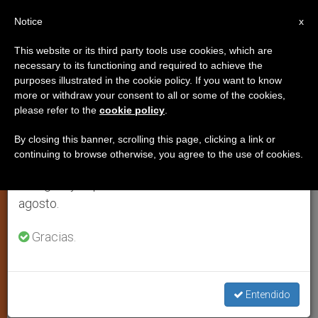
ES
Notice
×
x
Aviso importante
This website or its third party tools use cookies, which are
necessary to its functioning and required to achieve the
Del 27 de julio al 7 de agosto haremos la pausa
purposes illustrated in the cookie policy. If you want to know
La Comunidad Judía de Madrid
anual, aprovechando que en el periodo de verano
more or withdraw your consent to all or some of the cookies,
please refer to the
cookie policy
.
se generan menos informaciones y también el
solidaria con los golpeados por la
consumo de las mismas disminuye.
crisis a través de Caritas
By closing this banner, scrolling this page, clicking a link or
continuing to browse otherwise, you agree to the use of cookies.
Retomamos el trabajo ordinario de las ediciones
en inglés y español de ZENIT el lunes 10 de
Entregó un generoso donativo a la
agosto.
agencia humanitaria de la Iglesia
Gracias.
DICIEMBRE 21, 2012 00:00
ZENIT STAFF
JUSTICIA Y
PAZ
W
M
F
T
S
Entendido
h
e
a
w
h
a
s
c
i
a