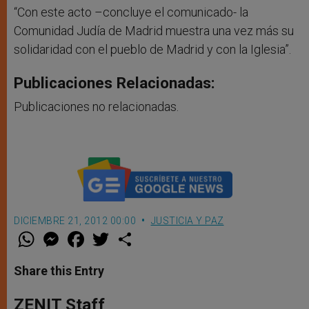
“Con este acto –concluye el comunicado- la
Comunidad Judía de Madrid muestra una vez más su
solidaridad con el pueblo de Madrid y con la Iglesia”.
Publicaciones Relacionadas:
Publicaciones no relacionadas.
DICIEMBRE 21, 2012 00:00
JUSTICIA Y PAZ
W
M
F
T
S
h
e
a
w
h
a
s
c
i
a
t
s
e
t
r
Share this Entry
s
e
b
t
e
A
n
o
e
p
g
o
r
ZENIT Staff