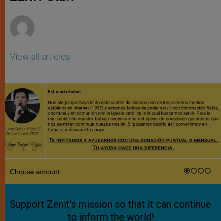
p
e
k
r
View all articles