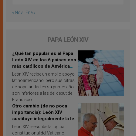
« Nov
Ene »
PAPA LEÓN XIV
¿Qué tan popular es el Papa
León XIV en los 6 países con
más católicos de América
Latina en 2026? Publican
León XIV recibe un amplio apoyo
resultados de investigación
latinoamericano, pero sus cifras
de popularidad en su primer año
son inferiores a las del debut de
Francisco
Otro cambio (de no poca
importancia): León XIV
sustituye integralmente la ley
vaticana de Papa Francisco
León XIV reescribe la lógica
constitucional del Vaticano,