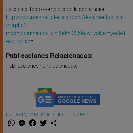
Este es el texto completo de la declaración:
http://documentos.iglesia.cl/conf/documentos_sini.fi
cha.php?
mod=documentos_sini&id=4205&sw_volver=yes&d
escripcion
=.
Publicaciones Relacionadas:
Publicaciones no relacionadas.
ENERO 10, 2013 00:00
JUSTICIA Y PAZ
W
M
F
T
S
h
e
a
w
h
a
s
c
i
a