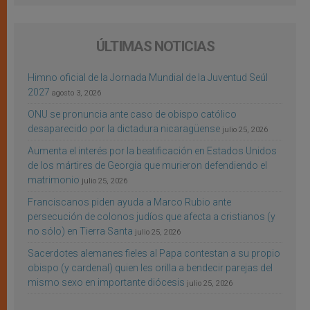
ÚLTIMAS NOTICIAS
Himno oficial de la Jornada Mundial de la Juventud Seúl
2027
agosto 3, 2026
ONU se pronuncia ante caso de obispo católico
desaparecido por la dictadura nicaragüense
julio 25, 2026
Aumenta el interés por la beatificación en Estados Unidos
de los mártires de Georgia que murieron defendiendo el
matrimonio
julio 25, 2026
Franciscanos piden ayuda a Marco Rubio ante
persecución de colonos judíos que afecta a cristianos (y
no sólo) en Tierra Santa
julio 25, 2026
Sacerdotes alemanes fieles al Papa contestan a su propio
obispo (y cardenal) quien les orilla a bendecir parejas del
mismo sexo en importante diócesis
julio 25, 2026