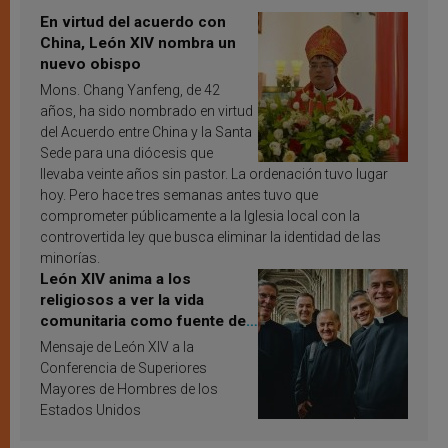
En virtud del acuerdo con
China, León XIV nombra un
nuevo obispo
Mons. Chang Yanfeng, de 42
años, ha sido nombrado en virtud
del Acuerdo entre China y la Santa
Sede para una diócesis que
llevaba veinte años sin pastor. La ordenación tuvo lugar
hoy. Pero hace tres semanas antes tuvo que
comprometer públicamente a la Iglesia local con la
controvertida ley que busca eliminar la identidad de las
minorías.
León XIV anima a los
religiosos a ver la vida
comunitaria como fuente de
inspiración y santificación
Mensaje de León XIV a la
Conferencia de Superiores
Mayores de Hombres de los
Estados Unidos