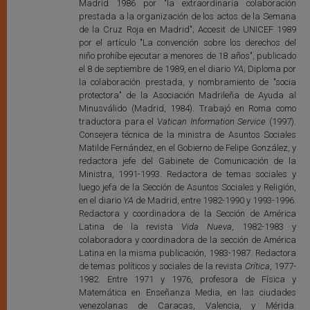
Madrid 1986 por "la extraordinaria colaboración
prestada a la organización de los actos de la Semana
de la Cruz Roja en Madrid"; Accesit de UNICEF 1989
por el artículo "La convención sobre los derechos del
niño prohíbe ejecutar a menores de 18 años", publicado
el 8 de septiembre de 1989, en el diario
YA
; Diploma por
la colaboración prestada, y nombramiento de "socia
protectora" de la Asociación Madrileña de Ayuda al
Minusválido (Madrid, 1984). Trabajó en Roma como
traductora para el
Vatican Information Service
(1997).
Consejera técnica de la ministra de Asuntos Sociales
Matilde Fernández, en el Gobierno de Felipe González, y
redactora jefe del Gabinete de Comunicación de la
Ministra, 1991-1993. Redactora de temas sociales y
luego jefa de la Sección de Asuntos Sociales y Religión,
en el diario
YA
de Madrid, entre 1982-1990 y 1993-1996.
Redactora y coordinadora de la Sección de América
Latina de la revista
Vida Nueva
, 1982-1983 y
colaboradora y coordinadora de la sección de América
Latina en la misma publicación, 1983-1987. Redactora
de temas políticos y sociales de la revista
Crítica
, 1977-
1982. Entre 1971 y 1976, profesora de Física y
Matemática en Enseñanza Media, en las ciudades
venezolanas de Caracas, Valencia, y Mérida.