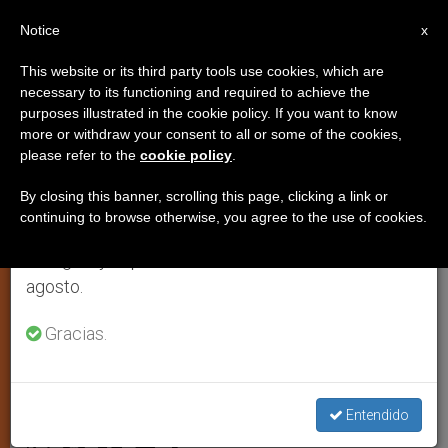
ES
Notice
×
x
Aviso importante
This website or its third party tools use cookies, which are
necessary to its functioning and required to achieve the
Del 27 de julio al 7 de agosto haremos la pausa
purposes illustrated in the cookie policy. If you want to know
Chile: La Iglesia, inquieta por los
anual, aprovechando que en el periodo de verano
more or withdraw your consent to all or some of the cookies,
please refer to the
cookie policy
.
se generan menos informaciones y también el
pueblos originarios que exigen
consumo de las mismas disminuye.
reparar siglos de marginación e
By closing this banner, scrolling this page, clicking a link or
continuing to browse otherwise, you agree to the use of cookies.
injusticia
Retomamos el trabajo ordinario de las ediciones
en inglés y español de ZENIT el lunes 10 de
agosto.
Declaración del Comité Permanente de
Gracias.
la Conferencia Episcopal
ENERO 10, 2013 00:00
NIEVES SAN MARTÍN
JUSTICIA
Entendido
Y PAZ
W
M
F
T
S