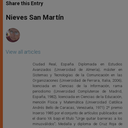
t
s
e
t
r
Share this Entry
s
e
b
t
e
A
n
o
e
p
g
o
r
Nieves San Martín
p
e
k
r
View all articles
Ciudad Real, España. Diplomada en Estudios
Avanzados (Universidad de Almería); máster en
Sistemas y Tecnologías de la Comunicación en las
Organizaciones (Universidad de Ferrara, Italia, 2006);
licenciada en Ciencias de la Información, rama
periodismo (Universidad Complutense de Madrid,
España, 1982); licenciada en Ciencias de la Educación,
mención Física y Matemática (Universidad Católica
Andrés Bello de Caracas, Venezuela, 1971) 2º premio
Inserso 1985 por el conjunto de artículos publicados en
el diario
YA
bajo el título "Urge quitar barreras a los
minusválidos"; Medalla y diploma de Cruz Roja de