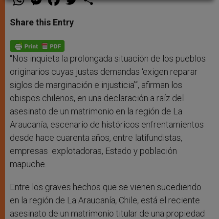
h
e
a
w
h
a
s
c
i
a
t
s
e
t
r
Share this Entry
s
e
b
t
e
A
n
o
e
p
g
o
r
p
e
k
r
“Nos inquieta la prolongada situación de los pueblos
originarios cuyas justas demandas ‘exigen reparar
siglos de marginación e injusticia’”, afirman los
obispos chilenos, en una declaración a raíz del
asesinato de un matrimonio en la región de La
Araucanía, escenario de históricos enfrentamientos
desde hace cuarenta años, entre latifundistas,
empresas explotadoras, Estado y población
mapuche.
Entre los graves hechos que se vienen sucediendo
en la región de La Araucanía, Chile, está el reciente
asesinato de un matrimonio titular de una propiedad