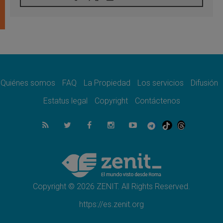
Tagle: La guerra desfigura el mundo, solo la
revelación de Dios lo transfigura
07.08.2026
Presentada la Trienal de Arte de las
Universidades Católicas: «Exercises in
Empathy»
07.08.2026
Fortunatus Nwachukwu: la comunicación
como misión al servicio del Evangelio
Quiénes somos
FAQ
La Propiedad
Los servicios
Difusión
07.08.2026
Estatus legal
Copyright
Contáctenos
SIGNIS 2026, dar voz a las religiosas en el
espacio público
07.08.2026
Lanzan un proyecto de empoderamiento
digital para mujeres líderes en África
07.08.2026
Programa oficial del Viaje Apostólico del
Papa León XIV a Francia
Copyright © 2026 ZENIT. All Rights Reserved.
https://es.zenit.org