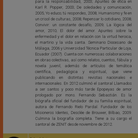
para la responsabilidad, 2003; Apuntes de ética en
Karl R. Popper, 2003; De soledades y comunicación,
2005; Yo educo; tú respondes, 2008; Humanismo y fe en
un crisol de culturas, 2008; Repensar lo cotidiano, 2008;
Convivir: un constante desafío, 2009; La lógica del
amor, 2010; El dolor del amor. Apuntes sobre la
enfermedad y el dolor en relación con la virtud heroica,
el martirio y la vida santa. Seminario Diocesano de
Málaga, 2006 y Universidad Técnica Particular de Loja,
Ecuador (2007). Cuenta con numerosas colaboraciones
en obras colectivas, así como relatos, cuentos, fábula y
novela juvenil, además de artículos de temática
científica, pedagógica y espiritual, que viene
publicando en distintas revistas nacionales e
internacionales. En 2012 culminó el santoral Llamados
a ser santos y poco más tarde Epopeyas de amor
prologado por mons. Fernando Sebastián. Es la
biógrafa oficial del fundador de su familia espiritual,
autora de Fernando Rielo Pardal. Fundador de los
Misioneros Identes, Desclée de Brouwer, Bilbao, 2009.
Culmina la biografía completa. Tiene a su cargo el
santoral de ZENIT desde noviembre de 2012.