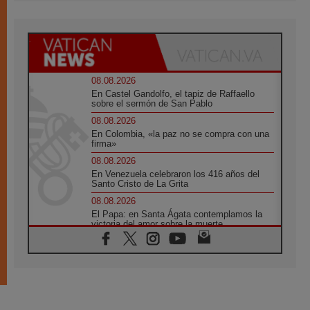
08.08.2026
En Castel Gandolfo, el tapiz de Raffaello
sobre el sermón de San Pablo
08.08.2026
En Colombia, «la paz no se compra con una
firma»
08.08.2026
En Venezuela celebraron los 416 años del
Santo Cristo de La Grita
08.08.2026
El Papa: en Santa Ágata contemplamos la
victoria del amor sobre la muerte
08.08.2026
León XIV visitará el Santuario de la Madre
del Buen Consejo de Genazzano
07.08.2026
Filipinas: el Vicariato Apostólico de Calapán
se convierte en diócesis