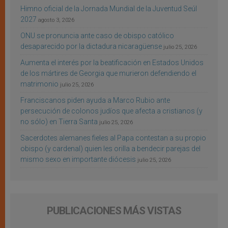
Himno oficial de la Jornada Mundial de la Juventud Seúl
2027
agosto 3, 2026
ONU se pronuncia ante caso de obispo católico
desaparecido por la dictadura nicaragüense
julio 25, 2026
Aumenta el interés por la beatificación en Estados Unidos
de los mártires de Georgia que murieron defendiendo el
matrimonio
julio 25, 2026
Franciscanos piden ayuda a Marco Rubio ante
persecución de colonos judíos que afecta a cristianos (y
no sólo) en Tierra Santa
julio 25, 2026
Sacerdotes alemanes fieles al Papa contestan a su propio
obispo (y cardenal) quien les orilla a bendecir parejas del
mismo sexo en importante diócesis
julio 25, 2026
PUBLICACIONES MÁS VISTAS