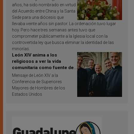
años, ha sido nombrado en virtud
del Acuerdo entre China y la Santa
Sede para una diócesis que
llevaba veinte años sin pastor. La ordenación tuvo lugar
hoy. Pero hace tres semanas antes tuvo que
comprometer públicamente a la Iglesia local con la
controvertida ley que busca eliminar la identidad de las
minorías.
León XIV anima a los
religiosos a ver la vida
comunitaria como fuente de
inspiración y santificación
Mensaje de León XIV a la
Conferencia de Superiores
Mayores de Hombres de los
Estados Unidos