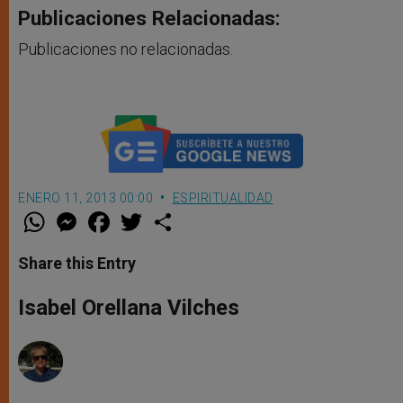
Publicaciones Relacionadas:
Publicaciones no relacionadas.
ENERO 11, 2013 00:00
ESPIRITUALIDAD
W
M
F
T
S
h
e
a
w
h
a
s
c
i
a
t
s
e
t
r
Share this Entry
s
e
b
t
e
A
n
o
e
p
g
o
r
Isabel Orellana Vilches
p
e
k
r