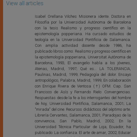
View all articles
Isabel Orellana Vilches Misionera idente. Doctora en
Filosofía por la Universidad Autónoma de Barcelona
con la tesis Realismo y progreso científico en la
epistemología popperiana. Ha cursado estudios de
teología en la Universidad Pontificia de Salamanca.
Con amplia actividad docente desde 1986, ha
publicado libros como: Realismo y progreso científico en
la epistemología popperiana, Universitat Autònoma de
Barcelona, 1993; El evangelio habla a los jóvenes,
Atenas, Madrid, 1997; Qué es... LA TOLERANCIA,
Paulinas, Madrid, 1999; Pedagogía del dolor. Ensayo
antropológico, Palabra, Madrid, 1999; En colaboración
con Enrique Rivera de Ventosa (†) OFM. Cap. San
Francisco de Asís y Fernando Rielo: Convergencias.
Respuestas desde la fe a los interrogantes del hombre
de hoy, Universidad Pontificia, Salamanca, 2001; La
"mirada" del cine. Recursos didácticos del séptimo arte.
Librería Cervantes, Salamanca, 2001; Paradojas de la
convivencia, San Pablo, Madrid, 2002; En la
Universidad Técnica Particular de Loja, Ecuador, ha
publicado: La confianza. El arte de amar, 2002; Educar