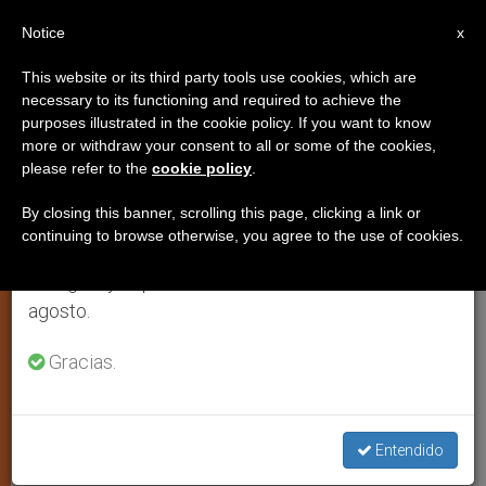
ES
Notice
×
x
Aviso importante
This website or its third party tools use cookies, which are
necessary to its functioning and required to achieve the
Del 27 de julio al 7 de agosto haremos la pausa
purposes illustrated in the cookie policy. If you want to know
Santo Tomás de Cori
anual, aprovechando que en el periodo de verano
more or withdraw your consent to all or some of the cookies,
please refer to the
cookie policy
.
se generan menos informaciones y también el
consumo de las mismas disminuye.
By closing this banner, scrolling this page, clicking a link or
«Decisión irrevocable de ser santo»
continuing to browse otherwise, you agree to the use of cookies.
Retomamos el trabajo ordinario de las ediciones
en inglés y español de ZENIT el lunes 10 de
ENERO 11, 2013 00:00
ISABEL ORELLANA VILCHES
agosto.
ESPIRITUALIDAD
W
M
F
T
S
h
e
a
w
h
Gracias.
a
s
c
i
a
t
s
e
t
r
Share this Entry
s
e
b
t
e
A
n
o
e
p
g
o
r
p
e
k
Entendido
r
Fue un ejemplo de humildad y de caridad. Creció y