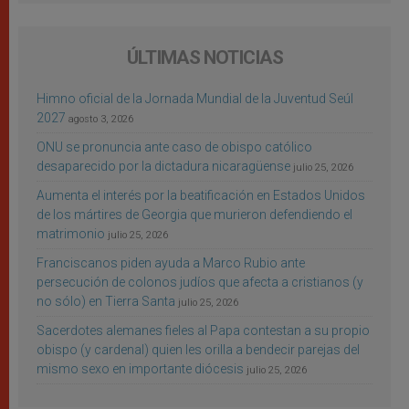
ÚLTIMAS NOTICIAS
Himno oficial de la Jornada Mundial de la Juventud Seúl
2027
agosto 3, 2026
ONU se pronuncia ante caso de obispo católico
desaparecido por la dictadura nicaragüense
julio 25, 2026
Aumenta el interés por la beatificación en Estados Unidos
de los mártires de Georgia que murieron defendiendo el
matrimonio
julio 25, 2026
Franciscanos piden ayuda a Marco Rubio ante
persecución de colonos judíos que afecta a cristianos (y
no sólo) en Tierra Santa
julio 25, 2026
Sacerdotes alemanes fieles al Papa contestan a su propio
obispo (y cardenal) quien les orilla a bendecir parejas del
mismo sexo en importante diócesis
julio 25, 2026