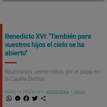
Benedicto XVI: ''También para
vuestros hijos el cielo se ha
abierto''
Bautizados veinte niños por el papa en
la Capilla Sixtina
ENERO 13, 2013 00:00
SERGIO MORA
PAPAS
W
M
F
T
S
h
e
a
w
h
a
s
c
i
a