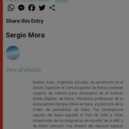
ENERO 13, 2013 00:00
PAPAS
W
M
F
T
S
h
e
a
w
h
a
s
c
i
a
t
s
e
t
r
Share this Entry
s
e
b
t
e
A
n
o
e
p
g
o
r
Sergio Mora
p
e
k
r
View all articles
Buenos Aires, Argentina Estudios de periodismo en el
Istituto Superiore di Comunicazione
de Roma y examen
superior de italiano para extranjeros en el Instituto
Dante Alighieri de Roma. Periodista profesional de la
Associazione Stampa Estera
en Italia, y publicista de la
Orden de periodistas de Italia. Fue corresponsal
adjunto del diario español
El País
de 2000 a 2004,
colaborador de los programas en español de la
BBC
y
de
Radio Vaticano
. Fue director del mensual
Expreso