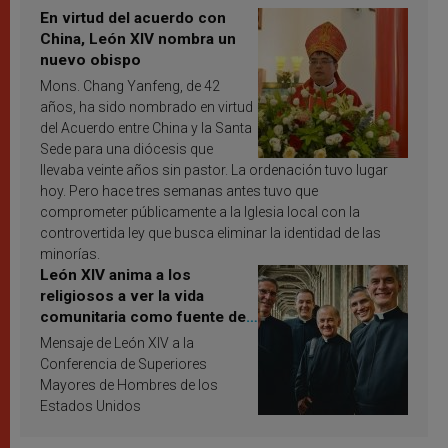
En virtud del acuerdo con
China, León XIV nombra un
nuevo obispo
Mons. Chang Yanfeng, de 42
años, ha sido nombrado en virtud
del Acuerdo entre China y la Santa
Sede para una diócesis que
llevaba veinte años sin pastor. La ordenación tuvo lugar
hoy. Pero hace tres semanas antes tuvo que
comprometer públicamente a la Iglesia local con la
controvertida ley que busca eliminar la identidad de las
minorías.
León XIV anima a los
religiosos a ver la vida
comunitaria como fuente de
inspiración y santificación
Mensaje de León XIV a la
Conferencia de Superiores
Mayores de Hombres de los
Estados Unidos