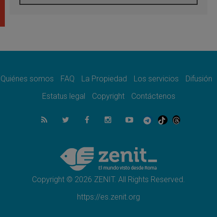
León XIV visitará el Santuario de la Madre
del Buen Consejo de Genazzano
07.08.2026
Filipinas: el Vicariato Apostólico de Calapán
se convierte en diócesis
07.08.2026
Honduras: Los desplazados invisibles de una
crisis olvidada
Quiénes somos
FAQ
La Propiedad
Los servicios
Difusión
07.08.2026
Bokalic: "En Argentina el Papa León señalará
Estatus legal
Copyright
Contáctenos
el compromiso del cristiano"
07.08.2026
La matanza de niños en Gaza no cesa: 300
muertos en 300 días
07.08.2026
Tagle: La guerra desfigura el mundo, solo la
revelación de Dios lo transfigura
Copyright © 2026 ZENIT. All Rights Reserved.
https://es.zenit.org