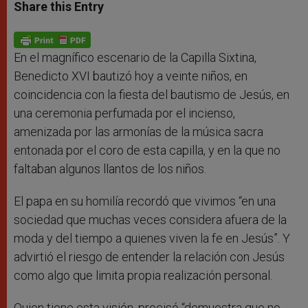
t
s
e
t
r
Share this Entry
s
e
b
t
e
A
n
o
e
p
g
o
r
p
e
k
r
En el magnífico escenario de la Capilla Sixtina,
Benedicto XVI bautizó hoy a veinte niños, en
coincidencia con la fiesta del bautismo de Jesús, en
una ceremonia perfumada por el incienso,
amenizada por las armonías de la música sacra
entonada por el coro de esta capilla, y en la que no
faltaban algunos llantos de los niños.
El papa en su homilía recordó que vivimos “en una
sociedad que muchas veces considera afuera de la
moda y del tiempo a quienes viven la fe en Jesús”. Y
advirtió el riesgo de entender la relación con Jesús
como algo que limita propia realización personal.
Quien tiene esta visión, precisó “demuestra que no