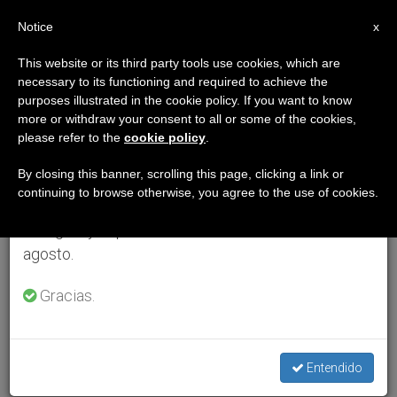
ES
Notice
×
x
Aviso importante
This website or its third party tools use cookies, which are
necessary to its functioning and required to achieve the
Del 27 de julio al 7 de agosto haremos la pausa
purposes illustrated in the cookie policy. If you want to know
anual, aprovechando que en el periodo de verano
more or withdraw your consent to all or some of the cookies,
please refer to the
cookie policy
.
se generan menos informaciones y también el
consumo de las mismas disminuye.
By closing this banner, scrolling this page, clicking a link or
continuing to browse otherwise, you agree to the use of cookies.
Retomamos el trabajo ordinario de las ediciones
en inglés y español de ZENIT el lunes 10 de
agosto.
Gracias.
Entendido