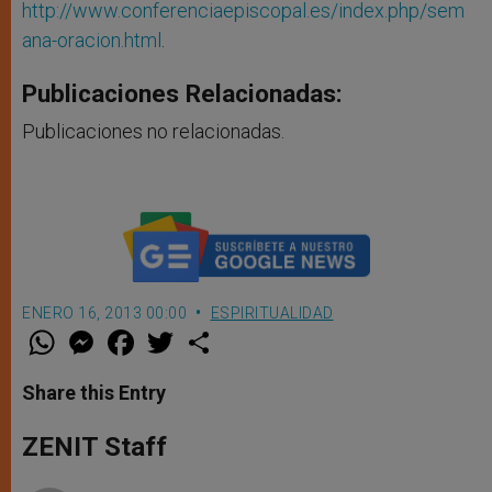
http://www.conferenciaepiscopal.es/index.php/sem
ana-oracion.html
.
Publicaciones Relacionadas:
Publicaciones no relacionadas.
ENERO 16, 2013 00:00
ESPIRITUALIDAD
W
M
F
T
S
h
e
a
w
h
a
s
c
i
a
t
s
e
t
r
Share this Entry
s
e
b
t
e
A
n
o
e
p
g
o
r
ZENIT Staff
p
e
k
r