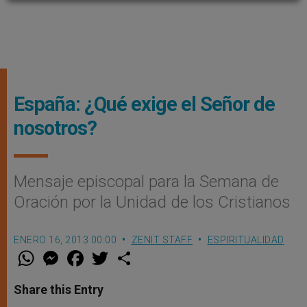
España: ¿Qué exige el Señor de
nosotros?
Mensaje episcopal para la Semana de
Oración por la Unidad de los Cristianos
ENERO 16, 2013 00:00
ZENIT STAFF
ESPIRITUALIDAD
W
M
F
T
S
h
e
a
w
h
a
s
c
i
a
t
s
e
t
r
Share this Entry
s
e
b
t
e