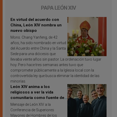
PAPA LEÓN XIV
En virtud del acuerdo con
China, León XIV nombra un
nuevo obispo
Mons. Chang Yanfeng, de 42
años, ha sido nombrado en virtud
del Acuerdo entre China y la Santa
Sede para una diócesis que
llevaba veinte años sin pastor. La ordenación tuvo lugar
hoy. Pero hace tres semanas antes tuvo que
comprometer públicamente a la Iglesia local con la
controvertida ley que busca eliminar la identidad de las
minorías.
León XIV anima a los
religiosos a ver la vida
comunitaria como fuente de
inspiración y santificación
Mensaje de León XIV a la
Conferencia de Superiores
Mayores de Hombres de los