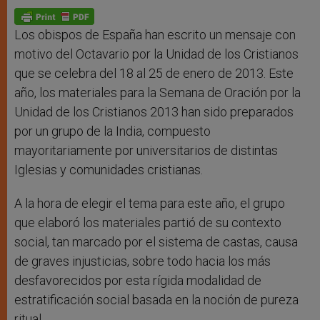
A
n
o
e
p
g
o
r
p
e
k
r
Los obispos de España han escrito un mensaje con
motivo del Octavario por la Unidad de los Cristianos
que se celebra del 18 al 25 de enero de 2013. Este
año, los materiales para la Semana de Oración por la
Unidad de los Cristianos 2013 han sido preparados
por un grupo de la India, compuesto
mayoritariamente por universitarios de distintas
Iglesias y comunidades cristianas.
A la hora de elegir el tema para este año, el grupo
que elaboró los materiales partió de su contexto
social, tan marcado por el sistema de castas, causa
de graves injusticias, sobre todo hacia los más
desfavorecidos por esta rígida modalidad de
estratificación social basada en la noción de pureza
ritual.