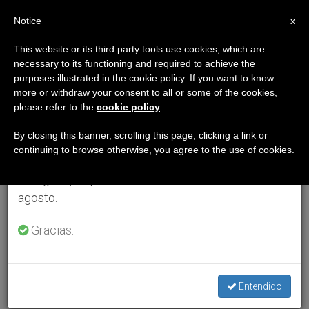
ES
Notice
×
x
Aviso importante
This website or its third party tools use cookies, which are
necessary to its functioning and required to achieve the
Del 27 de julio al 7 de agosto haremos la pausa
purposes illustrated in the cookie policy. If you want to know
anual, aprovechando que en el periodo de verano
more or withdraw your consent to all or some of the cookies,
please refer to the
cookie policy
.
se generan menos informaciones y también el
consumo de las mismas disminuye.
By closing this banner, scrolling this page, clicking a link or
continuing to browse otherwise, you agree to the use of cookies.
Retomamos el trabajo ordinario de las ediciones
en inglés y español de ZENIT el lunes 10 de
agosto.
Gracias.
Entendido