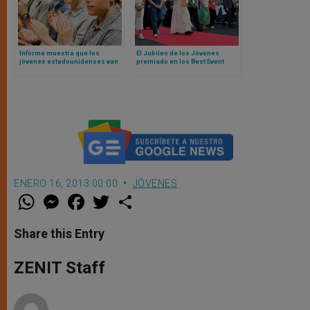
Informe muestra que los
El Jubileo de los Jóvenes
jóvenes estadounidenses van
premiado en los Best Event
más a servicios religiosos que
Awards 2025 como evento
sus padres
icónico del año
ENERO 16, 2013 00:00
JÓVENES
W
M
F
T
S
h
e
a
w
h
a
s
c
i
a
t
s
e
t
r
Share this Entry
s
e
b
t
e
A
n
o
e
p
g
o
r
ZENIT Staff
p
e
k
r