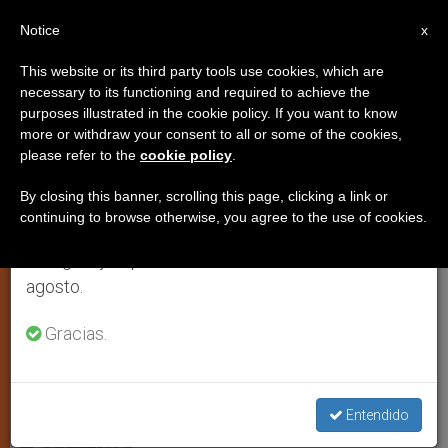
ES
Notice
×
x
Aviso importante
This website or its third party tools use cookies, which are
necessary to its functioning and required to achieve the
Del 27 de julio al 7 de agosto haremos la pausa
purposes illustrated in the cookie policy. If you want to know
Éxito en españa del grupo juvenil
anual, aprovechando que en el periodo de verano
more or withdraw your consent to all or some of the cookies,
please refer to the
cookie policy
.
se generan menos informaciones y también el
italiano Centinelas de la Aurora
consumo de las mismas disminuye.
By closing this banner, scrolling this page, clicking a link or
continuing to browse otherwise, you agree to the use of cookies.
Retomamos el trabajo ordinario de las ediciones
Estuvieron en Toledo invitados por el
en inglés y español de ZENIT el lunes 10 de
primado y arzobispo Braulio Rodríguez
agosto.
ENERO 16, 2013 00:00
ZENIT STAFF
JÓVENES
Gracias.
W
M
F
T
S
h
e
a
w
h
a
s
c
i
a
t
s
e
t
r
Share this Entry
s
e
b
t
e
Entendido
A
n
o
e
p
g
o
r