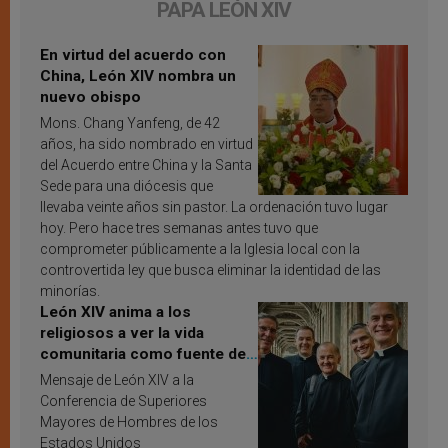
PAPA LEÓN XIV
En virtud del acuerdo con
China, León XIV nombra un
nuevo obispo
Mons. Chang Yanfeng, de 42
años, ha sido nombrado en virtud
del Acuerdo entre China y la Santa
Sede para una diócesis que
llevaba veinte años sin pastor. La ordenación tuvo lugar
hoy. Pero hace tres semanas antes tuvo que
comprometer públicamente a la Iglesia local con la
controvertida ley que busca eliminar la identidad de las
minorías.
León XIV anima a los
religiosos a ver la vida
comunitaria como fuente de
inspiración y santificación
Mensaje de León XIV a la
Conferencia de Superiores
Mayores de Hombres de los
Estados Unidos