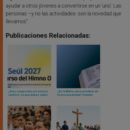
ayudar a otros jóvenes a convertirse en un ‘uno’. Las
personas –y no las actividades- son la novedad que
llevamos”.
Publicaciones Relacionadas:
¿Eres compositor y/o músico
¿Es la Biblia clara al hablar de
católico’ Lo que debes saber
homosexualidad? Estudio
sobre el concurso para el
evidencia qué piensan los
himno oficial de la Jornada
creyentes
Mundial de la Juventud de Seúl