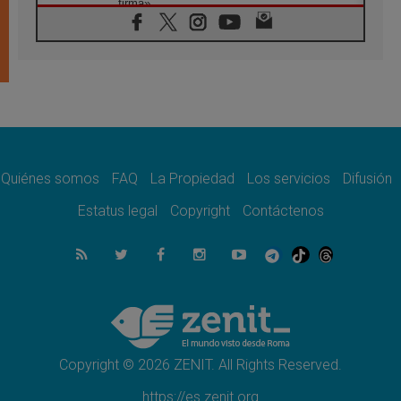
firma»
08.08.2026
En Venezuela celebraron los 416 años del
Santo Cristo de La Grita
08.08.2026
El Papa: en Santa Ágata contemplamos la
victoria del amor sobre la muerte
08.08.2026
León XIV visitará el Santuario de la Madre
del Buen Consejo de Genazzano
Quiénes somos
FAQ
La Propiedad
Los servicios
Difusión
07.08.2026
Filipinas: el Vicariato Apostólico de Calapán
Estatus legal
Copyright
Contáctenos
se convierte en diócesis
07.08.2026
Honduras: Los desplazados invisibles de una
crisis olvidada
07.08.2026
Bokalic: "En Argentina el Papa León señalará
el compromiso del cristiano"
Copyright © 2026 ZENIT. All Rights Reserved.
https://es.zenit.org