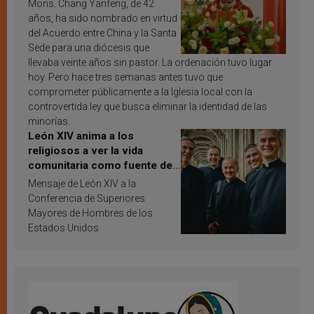
Mons. Chang Yanfeng, de 42
años, ha sido nombrado en virtud
del Acuerdo entre China y la Santa
Sede para una diócesis que
llevaba veinte años sin pastor. La ordenación tuvo lugar
hoy. Pero hace tres semanas antes tuvo que
comprometer públicamente a la Iglesia local con la
controvertida ley que busca eliminar la identidad de las
minorías.
León XIV anima a los
religiosos a ver la vida
comunitaria como fuente de
inspiración y santificación
Mensaje de León XIV a la
Conferencia de Superiores
Mayores de Hombres de los
Estados Unidos