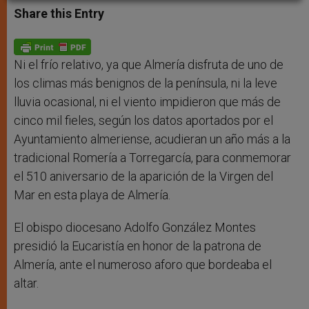
t
s
e
t
r
Share this Entry
s
e
b
t
e
A
n
o
e
p
g
o
r
p
e
k
r
Ni el frío relativo, ya que Almería disfruta de uno de
los climas más benignos de la península, ni la leve
lluvia ocasional, ni el viento impidieron que más de
cinco mil fieles, según los datos aportados por el
Ayuntamiento almeriense, acudieran un año más a la
tradicional Romería a Torregarcía, para conmemorar
el 510 aniversario de la aparición de la Virgen del
Mar en esta playa de Almería.
El obispo diocesano Adolfo González Montes
presidió la Eucaristía en honor de la patrona de
Almería, ante el numeroso aforo que bordeaba el
altar.