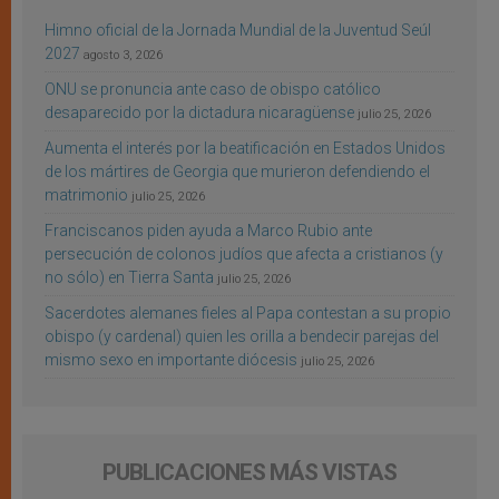
Himno oficial de la Jornada Mundial de la Juventud Seúl
2027
agosto 3, 2026
ONU se pronuncia ante caso de obispo católico
desaparecido por la dictadura nicaragüense
julio 25, 2026
Aumenta el interés por la beatificación en Estados Unidos
de los mártires de Georgia que murieron defendiendo el
matrimonio
julio 25, 2026
Franciscanos piden ayuda a Marco Rubio ante
persecución de colonos judíos que afecta a cristianos (y
no sólo) en Tierra Santa
julio 25, 2026
Sacerdotes alemanes fieles al Papa contestan a su propio
obispo (y cardenal) quien les orilla a bendecir parejas del
mismo sexo en importante diócesis
julio 25, 2026
PUBLICACIONES MÁS VISTAS