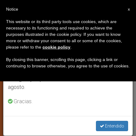
ES
Notice
×
x
Aviso importante
This website or its third party tools use cookies, which are
necessary to its functioning and required to achieve the
Del 27 de julio al 7 de agosto haremos la pausa
purposes illustrated in the cookie policy. If you want to know
Más de cinco mil personas
anual, aprovechando que en el periodo de verano
more or withdraw your consent to all or some of the cookies,
please refer to the
cookie policy
.
se generan menos informaciones y también el
honraron a Nuestra Señora del
consumo de las mismas disminuye.
Mar
By closing this banner, scrolling this page, clicking a link or
continuing to browse otherwise, you agree to the use of cookies.
Retomamos el trabajo ordinario de las ediciones
en inglés y español de ZENIT el lunes 10 de
Romería en el 510 aniversario de la
agosto.
imagen de la patrona de Almería,
Gracias.
España
ENERO 16, 2013 00:00
ZENIT STAFF
ESPIRITUALIDAD
W
M
F
T
S
Entendido
h
e
a
w
h
a
s
c
i
a