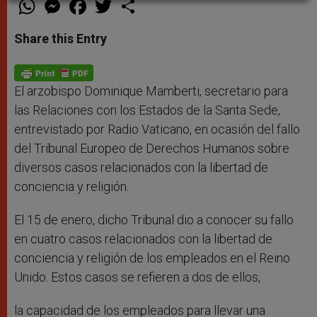
W
M
F
T
S
h
e
a
w
h
a
s
c
i
a
t
s
e
t
r
Share this Entry
s
e
b
t
e
A
n
o
e
p
g
o
r
p
e
k
r
El arzobispo Dominique Mamberti, secretario para
las Relaciones con los Estados de la Santa Sede,
entrevistado por Radio Vaticano, en ocasión del fallo
del Tribunal Europeo de Derechos Humanos sobre
diversos casos relacionados con la libertad de
conciencia y religión.
El 15 de enero, dicho Tribunal dio a conocer su fallo
en cuatro casos relacionados con la libertad de
conciencia y religión de los empleados en el Reino
Unido. Estos casos se refieren a dos de ellos,
la capacidad de los empleados para llevar una