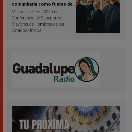
comunitaria como fuente de
inspiración y santificación
Mensaje de León XIV a la
Conferencia de Superiores
Mayores de Hombres de los
Estados Unidos