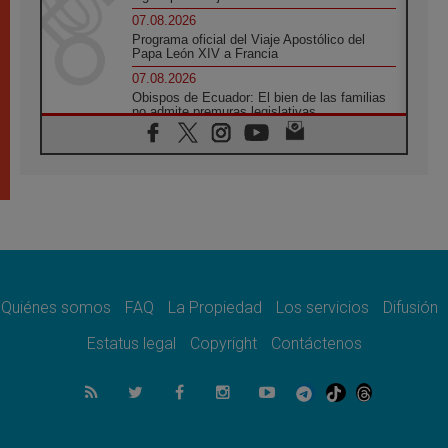
07.08.2026
Programa oficial del Viaje Apostólico del
Papa León XIV a Francia
07.08.2026
Obispos de Ecuador: El bien de las familias
no admite premuras legislativas
06.08.2026
Cardenal Parolin: La paz comienza con la
empatía al dolor del otro
06.08.2026
Fray Marco Vianelli: Aprender el Evangelio
de la Paz en la Escuela de San Francisco
06.08.2026
La visita del Papa León XIV a Asís en un
minuto
Quiénes somos
FAQ
La Propiedad
Los servicios
Difusión
06.08.2026
El agradecimiento de los jóvenes al Papa:
Estatus legal
Copyright
Contáctenos
«Hoy nos sentimos Iglesia»
06.08.2026
Líbano: Reanudan los coloquios en Roma en
medio de tensiones y ataques en el sur del
país
06.08.2026