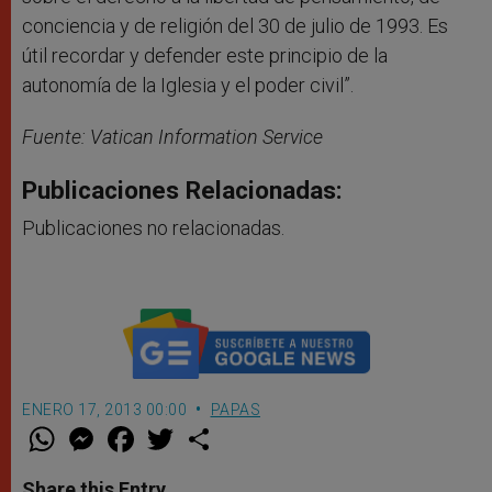
conciencia y de religión del 30 de julio de 1993. Es
útil recordar y defender este principio de la
autonomía de la Iglesia y el poder civil”.
Fuente: Vatican Information Service
Publicaciones Relacionadas:
Publicaciones no relacionadas.
ENERO 17, 2013 00:00
PAPAS
W
M
F
T
S
h
e
a
w
h
a
s
c
i
a
t
s
e
t
r
Share this Entry