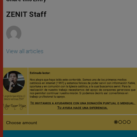
s
e
b
t
e
A
n
o
e
p
g
o
r
ZENIT Staff
p
e
k
r
View all articles