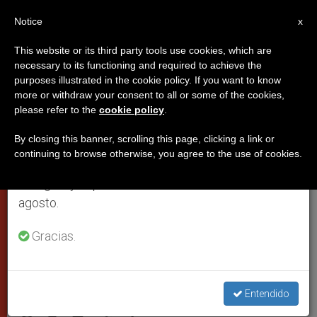
ES
Notice
×
x
Aviso importante
This website or its third party tools use cookies, which are
necessary to its functioning and required to achieve the
Del 27 de julio al 7 de agosto haremos la pausa
purposes illustrated in the cookie policy. If you want to know
La Iglesia no exige tener 'zonas
anual, aprovechando que en el periodo de verano
more or withdraw your consent to all or some of the cookies,
please refer to the
cookie policy
.
se generan menos informaciones y también el
sin ley' sino que se reconozcan
consumo de las mismas disminuye.
su comunidades como 'espacios
By closing this banner, scrolling this page, clicking a link or
continuing to browse otherwise, you agree to the use of cookies.
de libertad'
Retomamos el trabajo ordinario de las ediciones
en inglés y español de ZENIT el lunes 10 de
agosto.
Dijo el arzobispo Mamberti, secretario
Gracias.
para las Relaciones con los Estados de
la Santa Sede
Entendido
ENERO 17, 2013 00:00
ZENIT STAFF
PAPAS