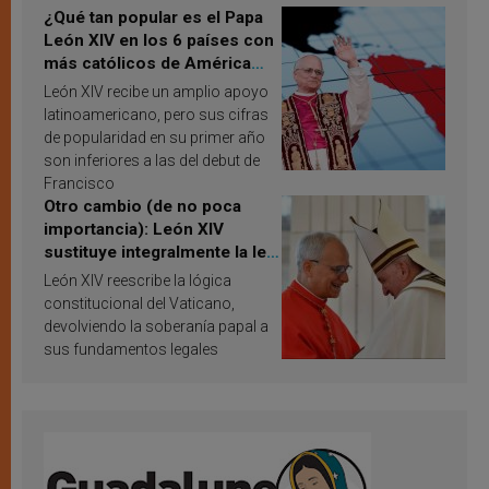
¿Qué tan popular es el Papa
León XIV en los 6 países con
más católicos de América
Latina en 2026? Publican
León XIV recibe un amplio apoyo
resultados de investigación
latinoamericano, pero sus cifras
de popularidad en su primer año
son inferiores a las del debut de
Francisco
Otro cambio (de no poca
importancia): León XIV
sustituye integralmente la ley
vaticana de Papa Francisco
León XIV reescribe la lógica
constitucional del Vaticano,
devolviendo la soberanía papal a
sus fundamentos legales