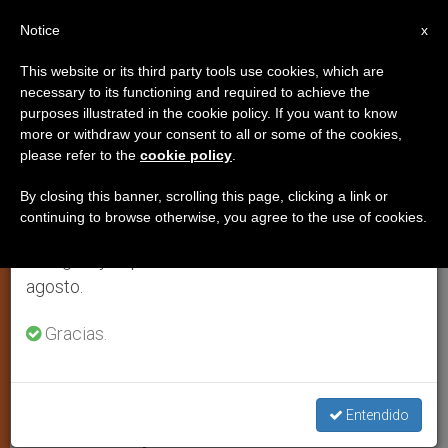
ES
Notice
×
x
Aviso importante
This website or its third party tools use cookies, which are
necessary to its functioning and required to achieve the
Del 27 de julio al 7 de agosto haremos la pausa
purposes illustrated in the cookie policy. If you want to know
España: La Virgen de
anual, aprovechando que en el periodo de verano
more or withdraw your consent to all or some of the cookies,
please refer to the
cookie policy
.
se generan menos informaciones y también el
Czestochowa, de peregrinación
consumo de las mismas disminuye.
en Granada
By closing this banner, scrolling this page, clicking a link or
continuing to browse otherwise, you agree to the use of cookies.
Retomamos el trabajo ordinario de las ediciones
en inglés y español de ZENIT el lunes 10 de
Los días 24 y 25 de enero en la basílica
agosto.
de las Angustias
Gracias.
ENERO 21, 2013 00:00
ZENIT STAFF
ESPIRITUALIDAD
W
M
F
T
S
h
e
a
w
h
a
s
c
i
a
Entendido
t
s
e
t
r
Share this Entry
s
e
b
t
e