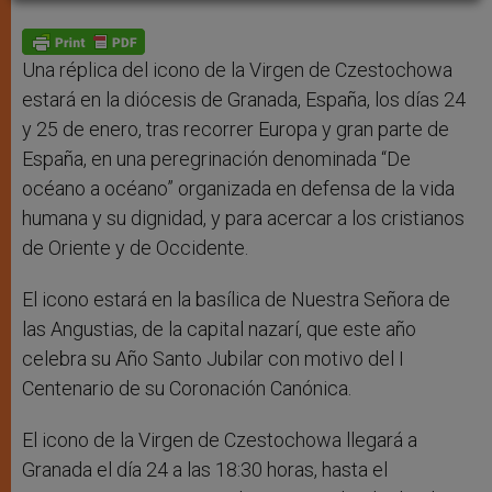
A
n
o
e
p
g
o
r
p
e
k
r
Una réplica del icono de la Virgen de Czestochowa
estará en la diócesis de Granada, España, los días 24
y 25 de enero, tras recorrer Europa y gran parte de
España, en una peregrinación denominada “De
océano a océano” organizada en defensa de la vida
humana y su dignidad, y para acercar a los cristianos
de Oriente y de Occidente.
El icono estará en la basílica de Nuestra Señora de
las Angustias, de la capital nazarí, que este año
celebra su Año Santo Jubilar con motivo del I
Centenario de su Coronación Canónica.
El icono de la Virgen de Czestochowa llegará a
Granada el día 24 a las 18:30 horas, hasta el