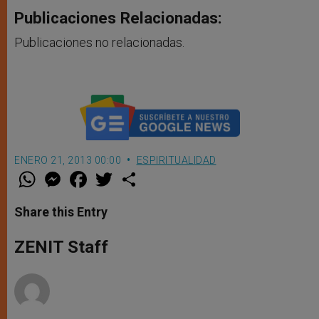
Publicaciones Relacionadas:
Publicaciones no relacionadas.
ENERO 21, 2013 00:00
ESPIRITUALIDAD
W
M
F
T
S
h
e
a
w
h
a
s
c
i
a
t
s
e
t
r
Share this Entry
s
e
b
t
e
A
n
o
e
p
g
o
r
ZENIT Staff
p
e
k
r