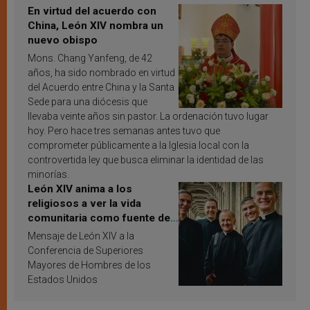
En virtud del acuerdo con
China, León XIV nombra un
nuevo obispo
Mons. Chang Yanfeng, de 42
años, ha sido nombrado en virtud
del Acuerdo entre China y la Santa
Sede para una diócesis que
llevaba veinte años sin pastor. La ordenación tuvo lugar
hoy. Pero hace tres semanas antes tuvo que
comprometer públicamente a la Iglesia local con la
controvertida ley que busca eliminar la identidad de las
minorías.
León XIV anima a los
religiosos a ver la vida
comunitaria como fuente de
inspiración y santificación
Mensaje de León XIV a la
Conferencia de Superiores
Mayores de Hombres de los
Estados Unidos