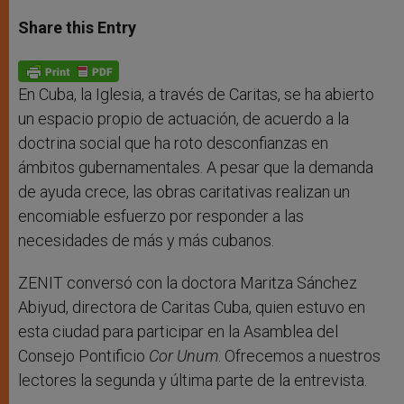
a
s
c
i
a
t
s
e
t
r
Share this Entry
s
e
b
t
e
A
n
o
e
p
g
o
r
p
e
k
r
En Cuba, la Iglesia, a través de Caritas, se ha abierto
un espacio propio de actuación, de acuerdo a la
doctrina social que ha roto desconfianzas en
ámbitos gubernamentales. A pesar que la demanda
de ayuda crece, las obras caritativas realizan un
encomiable esfuerzo por responder a las
necesidades de más y más cubanos.
ZENIT conversó con la doctora Maritza Sánchez
Abiyud, directora de Caritas Cuba, quien estuvo en
esta ciudad para participar en la Asamblea del
Consejo Pontificio
Cor Unum
. Ofrecemos a nuestros
lectores la segunda y última parte de la entrevista.