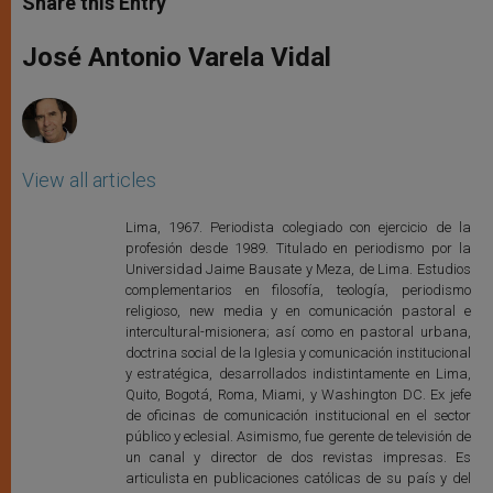
Share this Entry
s
e
b
t
e
A
n
o
e
p
g
o
r
José Antonio Varela Vidal
p
e
k
r
View all articles
Lima, 1967. Periodista colegiado con ejercicio de la
profesión desde 1989. Titulado en periodismo por la
Universidad Jaime Bausate y Meza, de Lima. Estudios
complementarios en filosofía, teología, periodismo
religioso, new media y en comunicación pastoral e
intercultural-misionera; así como en pastoral urbana,
doctrina social de la Iglesia y comunicación institucional
y estratégica, desarrollados indistintamente en Lima,
Quito, Bogotá, Roma, Miami, y Washington DC. Ex jefe
de oficinas de comunicación institucional en el sector
público y eclesial. Asimismo, fue gerente de televisión de
un canal y director de dos revistas impresas. Es
articulista en publicaciones católicas de su país y del