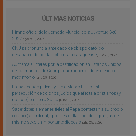
ÚLTIMAS NOTICIAS
Himno oficial de la Jornada Mundial de la Juventud Seúl
2027
agosto 3, 2026
ONU se pronuncia ante caso de obispo católico
desaparecido por la dictadura nicaragüense
julio 25, 2026
Aumenta el interés por la beatificación en Estados Unidos
de los mártires de Georgia que murieron defendiendo el
matrimonio
julio 25, 2026
Franciscanos piden ayuda a Marco Rubio ante
persecución de colonos judíos que afecta a cristianos (y
no sólo) en Tierra Santa
julio 25, 2026
Sacerdotes alemanes fieles al Papa contestan a su propio
obispo (y cardenal) quien les orilla a bendecir parejas del
mismo sexo en importante diócesis
julio 25, 2026