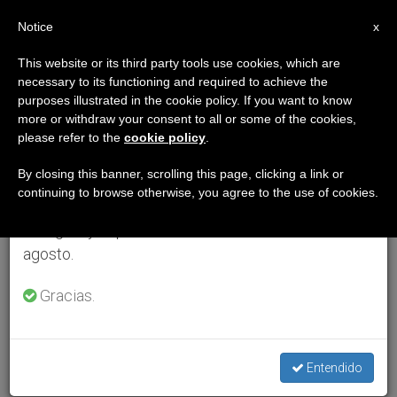
ES
Notice
×
x
Aviso importante
This website or its third party tools use cookies, which are
necessary to its functioning and required to achieve the
Del 27 de julio al 7 de agosto haremos la pausa
purposes illustrated in the cookie policy. If you want to know
anual, aprovechando que en el periodo de verano
more or withdraw your consent to all or some of the cookies,
please refer to the
cookie policy
.
se generan menos informaciones y también el
consumo de las mismas disminuye.
By closing this banner, scrolling this page, clicking a link or
continuing to browse otherwise, you agree to the use of cookies.
Retomamos el trabajo ordinario de las ediciones
en inglés y español de ZENIT el lunes 10 de
agosto.
Gracias.
Entendido