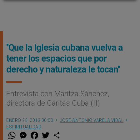
''Que la Iglesia cubana vuelva a
tener los espacios que por
derecho y naturaleza le tocan''
Entrevista con Maritza Sánchez,
directora de Caritas Cuba (II)
ENERO 23, 2013 00:00
JOSÉ ANTONIO VARELA VIDAL
ESPIRITUALIDAD
W
M
F
T
S
h
e
a
w
h