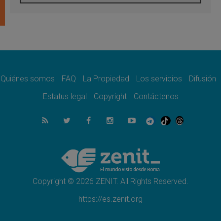
Tagle: La guerra desfigura el mundo, solo la
revelación de Dios lo transfigura
07.08.2026
Presentada la Trienal de Arte de las
Universidades Católicas: «Exercises in
Empathy»
07.08.2026
Fortunatus Nwachukwu: la comunicación
como misión al servicio del Evangelio
Quiénes somos
FAQ
La Propiedad
Los servicios
Difusión
07.08.2026
Estatus legal
Copyright
Contáctenos
SIGNIS 2026, dar voz a las religiosas en el
espacio público
07.08.2026
Lanzan un proyecto de empoderamiento
digital para mujeres líderes en África
07.08.2026
Programa oficial del Viaje Apostólico del
Papa León XIV a Francia
Copyright © 2026 ZENIT. All Rights Reserved.
https://es.zenit.org