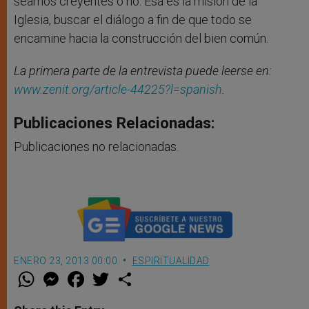
seamos creyentes o no. Esa es la misión de la
Iglesia, buscar el diálogo a fin de que todo se
encamine hacia la construcción del bien común.
La primera parte de la entrevista puede leerse en:
www.zenit.org/article-44225?l=spanish
.
Publicaciones Relacionadas:
Publicaciones no relacionadas.
ENERO 23, 2013 00:00
ESPIRITUALIDAD
W
M
F
T
S
h
e
a
w
h
a
s
c
i
a
t
s
e
t
r