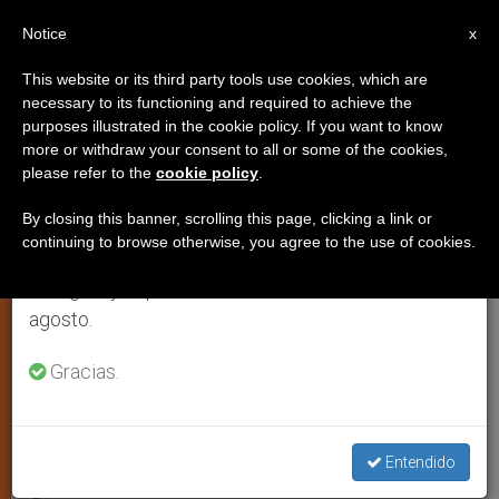
ES
Notice
×
x
Aviso importante
This website or its third party tools use cookies, which are
necessary to its functioning and required to achieve the
Del 27 de julio al 7 de agosto haremos la pausa
purposes illustrated in the cookie policy. If you want to know
''Este conflicto es hijo de
anual, aprovechando que en el periodo de verano
more or withdraw your consent to all or some of the cookies,
please refer to the
cookie policy
.
se generan menos informaciones y también el
intereses que se albergan más
consumo de las mismas disminuye.
allá de Siria''
By closing this banner, scrolling this page, clicking a link or
continuing to browse otherwise, you agree to the use of cookies.
Retomamos el trabajo ordinario de las ediciones
en inglés y español de ZENIT el lunes 10 de
Divina Liturgia bizantina por la paz en
agosto.
Oriente Medio promovida por la
Gracias.
diócesis de Roma y la Iglesia
grecocatólica melkita
Entendido
ENERO 30, 2013 00:00
STAFF REPORTER
JUSTICIA Y
PAZ