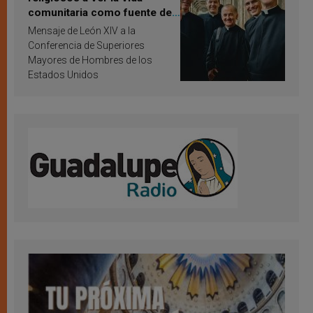
comunitaria como fuente de
inspiración y santificación
Mensaje de León XIV a la
Conferencia de Superiores
Mayores de Hombres de los
Estados Unidos