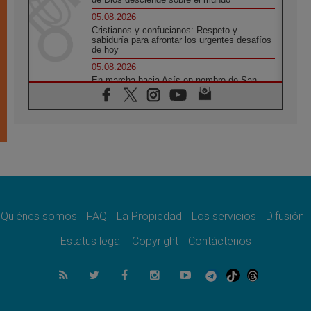
05.08.2026
Cristianos y confucianos: Respeto y
sabiduría para afrontar los urgentes desafíos
de hoy
05.08.2026
En marcha hacia Asís en nombre de San
Francisco, a la espera de León
05.08.2026
Venezuela, Padre Pagniello: "En medio del
dolor, una Iglesia que no se rinde"
05.08.2026
La Fuerza del "Círculo de Héroes" con el
Papa en la Audiencia General
05.08.2026
Nuncio en Ucrania: Preocupa escuchar a
quienes bendicen la guerra
Quiénes somos
FAQ
La Propiedad
Los servicios
Difusión
05.08.2026
Estatus legal
Copyright
Contáctenos
Ucrania: Ataque masivo en Kyiv durante la
noche
05.08.2026
Colombo: "La visita del Papa a Argentina
llevará un mensaje de paz y dignidad
humana"