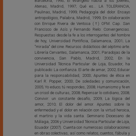
Barcelona, 1993; El evangelio habla a los jóvenes,
Atenas, Madrid, 1997; Qué es... LA TOLERANCIA,
Paulinas, Madrid, 1999; Pedagogía del dolor. Ensayo
antropológico, Palabra, Madrid, 1999; En colaboración
con Enrique Rivera de Ventosa (†) OFM. Cap. San
Francisco de Asís y Fernando Rielo: Convergencias.
Respuestas desde la fe a los interrogantes del hombre
de hoy, Universidad Pontificia, Salamanca, 2001; La
"mirada" del cine. Recursos didácticos del séptimo arte.
Librería Cervantes, Salamanca, 2001; Paradojas de la
convivencia, San Pablo, Madrid, 2002; En la
Universidad Técnica Particular de Loja, Ecuador, ha
publicado: La confianza. El arte de amar, 2002; Educar
para la responsabilidad, 2003; Apuntes de ética en
Karl R. Popper, 2003; De soledades y comunicación,
2005; Yo educo; tú respondes, 2008; Humanismo y fe en
un crisol de culturas, 2008; Repensar lo cotidiano, 2008;
Convivir: un constante desafío, 2009; La lógica del
amor, 2010; El dolor del amor. Apuntes sobre la
enfermedad y el dolor en relación con la virtud heroica,
el martirio y la vida santa. Seminario Diocesano de
Málaga, 2006 y Universidad Técnica Particular de Loja,
Ecuador (2007). Cuenta con numerosas colaboraciones
en obras colectivas, así como relatos, cuentos, fábula y