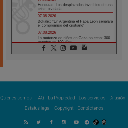
Honduras: Los desplazados invisibles de una
crisis olvidada
07.08.2026
Bokalic: "En Argentina el Papa León señalará
el compromiso del cristiano"
07.08.2026
La matanza de niños en Gaza no cesa: 300
muertos en 300 días
07.08.2026
Tagle: La guerra desfigura el mundo, solo la
revelación de Dios lo transfigura
07.08.2026
Presentada la Trienal de Arte de las
Universidades Católicas: «Exercises in
Empathy»
07.08.2026
Fortunatus Nwachukwu: la comunicación
como misión al servicio del Evangelio
Quiénes somos
FAQ
La Propiedad
Los servicios
Difusión
07.08.2026
Estatus legal
Copyright
Contáctenos
SIGNIS 2026, dar voz a las religiosas en el
espacio público
07.08.2026
Lanzan un proyecto de empoderamiento