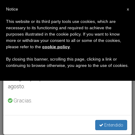
ES
Notice
×
x
Aviso importante
This website or its third party tools use cookies, which are
necessary to its functioning and required to achieve the
Del 27 de julio al 7 de agosto haremos la pausa
purposes illustrated in the cookie policy. If you want to know
anual, aprovechando que en el periodo de verano
more or withdraw your consent to all or some of the cookies,
please refer to the
cookie policy
.
se generan menos informaciones y también el
consumo de las mismas disminuye.
By closing this banner, scrolling this page, clicking a link or
continuing to browse otherwise, you agree to the use of cookies.
Retomamos el trabajo ordinario de las ediciones
en inglés y español de ZENIT el lunes 10 de
agosto.
Gracias.
Entendido