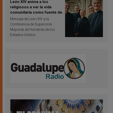
León XIV anima a los
religiosos a ver la vida
comunitaria como fuente de
inspiración y santificación
Mensaje de León XIV a la
Conferencia de Superiores
Mayores de Hombres de los
Estados Unidos