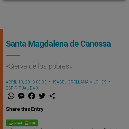
Santa Magdalena de Canossa
«Sierva de los pobres»
ABRIL 10, 2013 00:00
ISABEL ORELLANA VILCHES
ESPIRITUALIDAD
W
M
F
T
S
h
e
a
w
h
a
s
c
i
a
t
s
e
t
r
Share this Entry
s
e
b
t
e
A
n
o
e
p
g
o
r
p
e
k