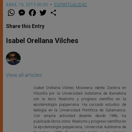
ABRIL 10, 2013 00:00
ESPIRITUALIDAD
W
M
F
T
S
h
e
a
w
h
a
s
c
i
a
t
s
e
t
r
Share this Entry
s
e
b
t
e
A
n
o
e
p
g
o
r
Isabel Orellana Vilches
p
e
k
r
View all articles
Isabel Orellana Vilches Misionera idente. Doctora en
Filosofía por la Universidad Autónoma de Barcelona
con la tesis Realismo y progreso científico en la
epistemología popperiana. Ha cursado estudios de
teología en la Universidad Pontificia de Salamanca.
Con amplia actividad docente desde 1986, ha
publicado libros como: Realismo y progreso científico en
la epistemología popperiana, Universitat Autònoma de