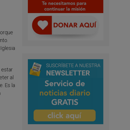
s
porque
nto.
Iglesia
 estar
ter al
. Es la
a