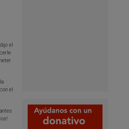
ijo el
cerle
meter
la
con el
 antes
cos!