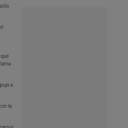
 sólo
el
 que
llama
puja a
con la
iéramos