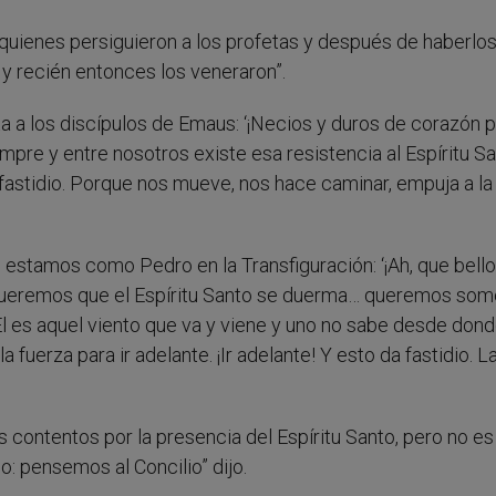
 quienes persiguieron a los profetas y después de haberlo
y recién entonces los veneraron”.
 a los discípulos de Emaus: ‘¡Necios y duros de corazón 
empre y entre nosotros existe esa resistencia al Espíritu Sa
 fastidio. Porque nos mueve, nos hace caminar, empuja a la 
s estamos como Pedro en la Transfiguración: ‘¡Ah, que bello
. Queremos que el Espíritu Santo se duerma… queremos some
 Él es aquel viento que va y viene y uno no sabe desde donde
a fuerza para ir adelante. ¡Ir adelante! Y esto da fastidio. L
contentos por la presencia del Espíritu Santo, pero no es
o: pensemos al Concilio” dijo.