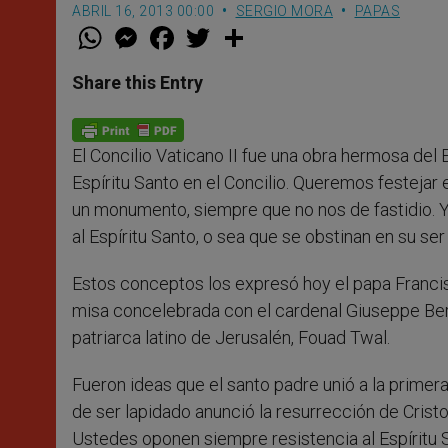
ABRIL 16, 2013 00:00
SERGIO MORA
PAPAS
W
M
F
T
S
h
e
a
w
h
a
s
c
i
a
t
s
e
t
r
Share this Entry
s
e
b
t
e
A
n
o
e
p
g
o
r
p
e
k
El Concilio Vaticano II fue una obra hermosa del 
r
Espíritu Santo en el Concilio. Queremos festejar
un monumento, siempre que no nos de fastidio. Y
al Espíritu Santo, o sea que se obstinan en su se
Estos conceptos los expresó hoy el papa Francisc
misa concelebrada con el cardenal Giuseppe Berte
patriarca latino de Jerusalén, Fouad Twal.
Fueron ideas que el santo padre unió a la primera
de ser lapidado anunció la resurrección de Crist
Ustedes oponen siempre resistencia al Espíritu S