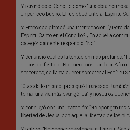
Y reivindicó el Concilio como “una obra hermosa d
un párroco bueno. Él fue obediente al Espíritu San
Y Francisco planteó una interrogación: “¿Pero d
Espíritu Santo en el Concilio? ¿En aquella continu
categóricamente respondió: “No”.
Y denunció cuál es la tentación más profunda: 
no nos de fastidio. No queremos cambiar. Aún más
ser tercos, se llama querer someter al Espíritu S
“Sucede lo mismo -prosiguió Francisco- también e
tomar una vía más evangélica” y nosotros opone
Y concluyó con una invitación: “No opongan resiste
libertad de Jesús, con aquella libertad de los hijo
Y reiteró: “No oponer resistencia al Espíritu San