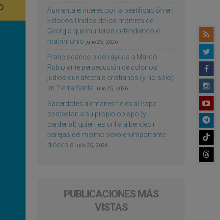
Aumenta el interés por la beatificación en
Estados Unidos de los mártires de
Georgia que murieron defendiendo el
matrimonio
julio 25, 2026
Franciscanos piden ayuda a Marco
Rubio ante persecución de colonos
judíos que afecta a cristianos (y no sólo)
en Tierra Santa
julio 25, 2026
Sacerdotes alemanes fieles al Papa
contestan a su propio obispo (y
cardenal) quien les orilla a bendecir
parejas del mismo sexo en importante
diócesis
julio 25, 2026
PUBLICACIONES MÁS
VISTAS