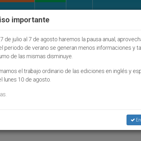
IGLESIA Y MUNDO
DOCUMENTOS
DONATIVOS
iso importante
s judíos que afecta a cristianos (y no sólo) en Tierr
7 de julio al 7 de agosto haremos la pausa anual, aprovec
el periodo de verano se generan menos informaciones y t
umo de las mismas disminuye.
festejar el Concilio pero de
amos el trabajo ordinario de las ediciones en inglés y es
l lunes 10 de agosto.
as.
 al Espíritu Santo aunque lleve a salir de la
En