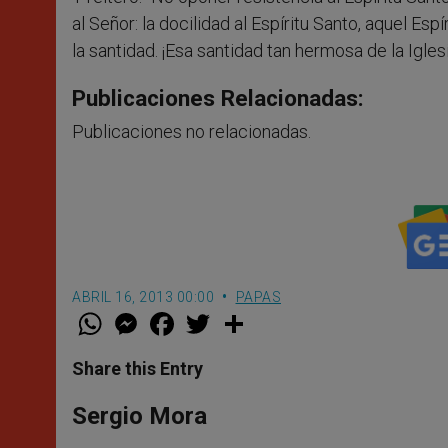
al Señor: la docilidad al Espíritu Santo, aquel Esp
la santidad. ¡Esa santidad tan hermosa de la Igles
Publicaciones Relacionadas:
Publicaciones no relacionadas.
ABRIL 16, 2013 00:00
PAPAS
W
M
F
T
S
h
e
a
w
h
a
s
c
i
a
t
s
e
t
r
Share this Entry
s
e
b
t
e
A
n
o
e
p
g
o
r
Sergio Mora
p
e
k
r