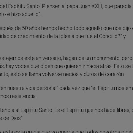
el Espíritu Santo. Piensen al papa Juan XXIII, que parecía
to e hizo aquello”.
espués de 50 años hemos hecho todo aquello que nos dijo 
idad de crecimiento de la Iglesia que fue el Concilio?” y
“Festejemos este aniversario, hagamos un monumento, pero
, hay voces que dicen que quieren ir hacia atrás. Esto se 
anto, esto se llama volverse necios y duros de corazón.
n nuestra vida personal” cada vez que “el Espíritu nos em
mos resistencia.
ncia al Espíritu Santo. Es el Espíritu que nos hace libres, 
s de Dios”.
to, esta es la gracia que yo querría que todos nosotros pid