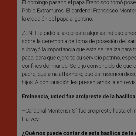
El domingo pasado el papa Francisco tomó posesió
r
Pablo Extramuros. El cardenal Francesco Monteri
la elección del papa argentino.
ZENIT le pidió al arcipreste algunas indicaciones
sobre la ceremonia de toma de posesión del santo
subrayó la importancia que esta se realiza para 
papa, para que ejercite su servicio petrino, espe
confines del mundo. Se dijo convencido de que e
padre, que ama al hombre, que es misericordioso 
hijos. A continuación les presentamos la entrevis
Eminencia, usted fue arcipreste de la basíli
–Cardenal Monterisi: Sí, fue arcipreste hasta e
Harvey.
¿Qué nos puede contar de esta basílica de la