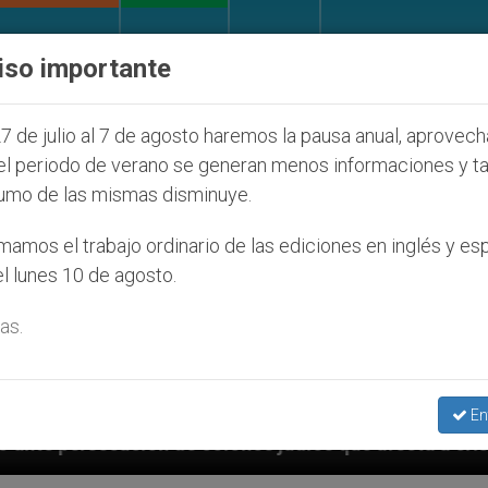
IGLESIA Y MUNDO
DOCUMENTOS
DONATIVOS
iso importante
7 de julio al 7 de agosto haremos la pausa anual, aprovec
el periodo de verano se generan menos informaciones y t
umo de las mismas disminuye.
amos el trabajo ordinario de las ediciones en inglés y es
l lunes 10 de agosto.
as.
En
olonos judíos que afecta a cristianos (y no sólo) en 