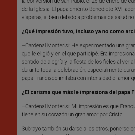
la conversión de san Pablo, el 25 de enero de ca
de la Iglesia. El papa emérito Benedicto XVI, adem
vísperas, si bien debido a problemas de salud no
¿Qué impresión tuvo, incluso ya no como arcip
–Cardenal Monterisi: He experimentado una gra
que le eligió y en el que participé. Era impresion
sentido de alegría y la fiesta de los fieles al ve
durante toda la celebración, especialmente duran
papa Francisco imitaba con intensidad el amor qu
¿El carisma que más le impresiona del papa 
–Cardenal Monterisi: Mi impresión es que Francis
tiene en su corazón un gran amor por Cristo.
Subrayo también su darse a los otros, ponerse en 