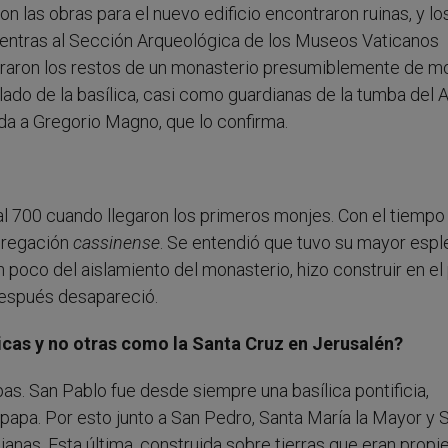
on las obras para el nuevo edificio encontraron ruinas, y lo
ientras al Sección Arqueológica de los Museos Vaticanos
ontraron los restos de un monasterio presumiblemente de m
lado de la basílica, casi como guardianas de la tumba del 
ida a Gregorio Magno, que lo confirma.
al 700 cuando llegaron los primeros monjes. Con el tiempo
ngregación
cassinense
. Se entendió que tuvo su mayor espl
n poco del aislamiento del monasterio, hizo construir en el
después desapareció.
licas y no otras como la Santa Cruz en Jerusalén?
as. San Pablo fue desde siempre una basílica pontificia,
papa. Por esto junto a San Pedro, Santa María la Mayor y 
ianas. Esta última, construida sobre tierras que eran prop