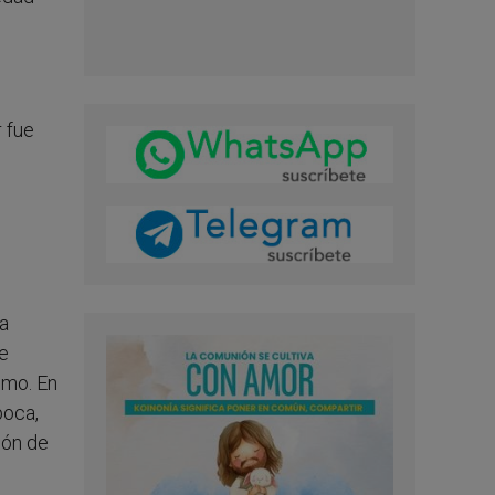
r fue
la
te
smo. En
poca,
ión de