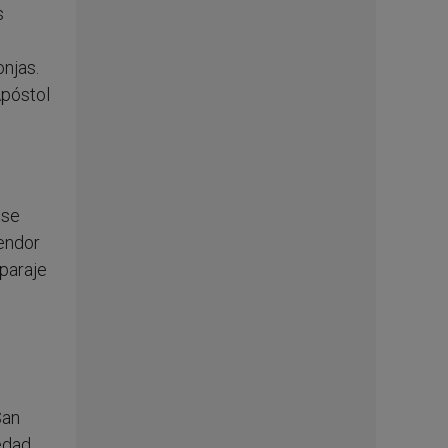
s
onjas.
Apóstol
 se
endor
 paraje
San
iedad