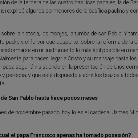
n de la tercera de las cuatro basílicas papales, la de Sa
si explicó algunos pormenores de la basílica paulina y c
 sobre la historia, los monjes, la tumba de san Pablo. Y ta
 padre y el fervor que despertó. Sobre la reforma de la C
transformarse en un instrumento lo más ágil posible en ma
cialmente para hacer llegar a Cristo y su mensaje hasta los
l papa seguirá insistiendo en la presentación de Dios com
y perdona, y que está dispuesto a abrir los brazos a todo
ta.
ca de San Pablo hasta hace pocos meses
l mes de noviembre pasado, hoy lo es el cardenal James Mi
 cual el papa Francisco apenas ha tomado posesión?