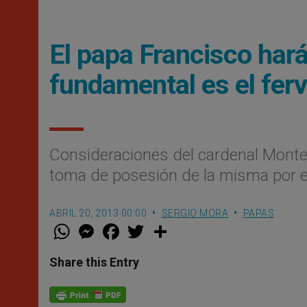
El papa Francisco hará
fundamental es el fer
Consideraciones del cardenal Monteri
toma de posesión de la misma por e
ABRIL 20, 2013 00:00
SERGIO MORA
PAPAS
W
M
F
T
S
h
e
a
w
h
a
s
c
i
a
t
s
e
t
r
Share this Entry
s
e
b
t
e
A
n
o
e
p
g
o
r
p
e
k