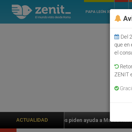
PAPA LEÓN XIV
ROMA
Av
Del 2
que en 
el cons
Retom
ZENIT e
Graci
canos piden ayuda a Marco Rubio ante persecución de c
ACTUALIDAD