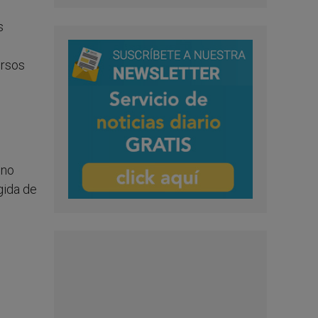
s
ersos
uno
gida de