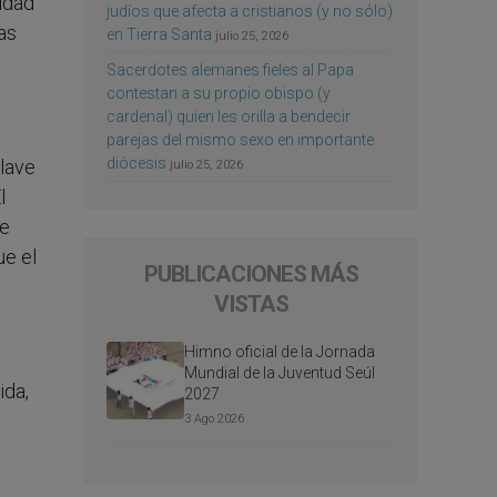
idad
judíos que afecta a cristianos (y no sólo)
las
en Tierra Santa
julio 25, 2026
Sacerdotes alemanes fieles al Papa
contestan a su propio obispo (y
cardenal) quien les orilla a bendecir
parejas del mismo sexo en importante
diócesis
lave
julio 25, 2026
l
re
ue el
PUBLICACIONES MÁS
VISTAS
Himno oficial de la Jornada
Mundial de la Juventud Seúl
ida,
2027
3 Ago 2026