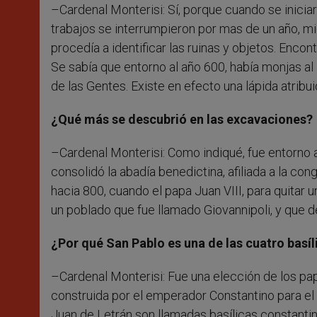
–Cardenal Monterisi: Sí, porque cuando se iniciar
trabajos se interrumpieron por mas de un año, m
procedía a identificar las ruinas y objetos. Enc
Se sabía que entorno al año 600, había monjas al 
de las Gentes. Existe en efecto una lápida atribu
¿Qué más se descubrió en las excavaciones?
–Cardenal Monterisi: Como indiqué, fue entorno 
consolidó la abadía benedictina, afiliada a la co
hacia 800, cuando el papa Juan VIII, para quitar u
un poblado que fue llamado Giovannipoli, y que 
¿Por qué San Pablo es una de las cuatro basí
–Cardenal Monterisi: Fue una elección de los pap
construida por el emperador Constantino para el 
Juan de Letrán son llamadas basílicas constantin