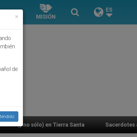
ES
×
MISIÓN
hando
ambién
pañol de
tendido
Tierra Santa
Sacerdotes alemanes fieles al Pap