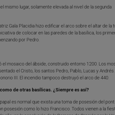
el mismo lugar, solamente elevada al nivel de la segunda
iz Gala Placidia hizo edificar el arco sobre el altar de la 
ciativa de colocar en las paredes de la basílica, los prime
omenzando por Pedro.
ó el mosaico del ábside, construido entorno 1200. Los mo
entado el Cristo, los santos Pedro, Pablo, Lucas y Andrés.
Honorio III. El incendio tampoco destruyó el arco de 440.
como de otras basílicas. ¿Siempre es así?
papal es normal que exista una toma de posesión del pontí
n posesión como lo hizo Francisco. Todos vienen a la fies