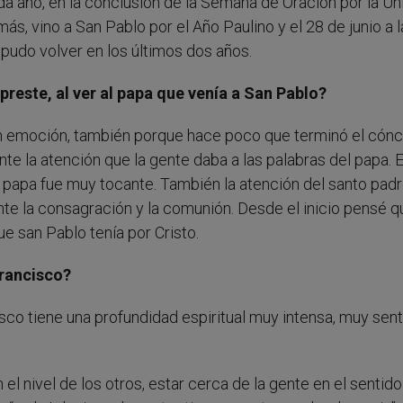
da año, en la conclusión de la Semana de Oración por la Un
ás, vino a San Pablo por el Año Paulino y el 28 de junio a 
 pudo volver en los últimos dos años.
reste, al ver al papa que venía a San Pablo?
n emoción, también porque hace poco que terminó el cónc
ante la atención que la gente daba a las palabras del papa. E
r al papa fue muy tocante. También la atención del santo pad
te la consagración y la comunión. Desde el inicio pensé q
e san Pablo tenía por Cristo.
Francisco?
co tiene una profundidad espiritual muy intensa, muy sent
el nivel de los otros, estar cerca de la gente en el sentido