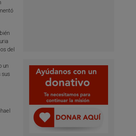
n
omentó
mbién
uria
nos del
o un
s sus
chael