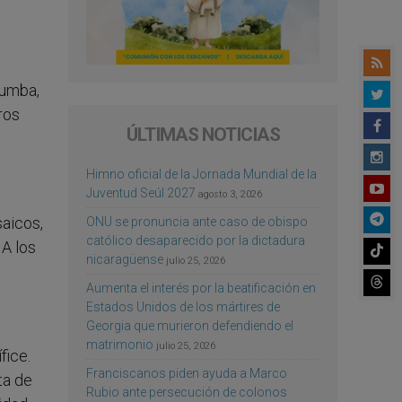
tumba,
ros
ÚLTIMAS NOTICIAS
Himno oficial de la Jornada Mundial de la
Juventud Seúl 2027
agosto 3, 2026
saicos,
ONU se pronuncia ante caso de obispo
católico desaparecido por la dictadura
 A los
nicaragüense
julio 25, 2026
Aumenta el interés por la beatificación en
Estados Unidos de los mártires de
Georgia que murieron defendiendo el
matrimonio
julio 25, 2026
fice.
Franciscanos piden ayuda a Marco
ta de
Rubio ante persecución de colonos