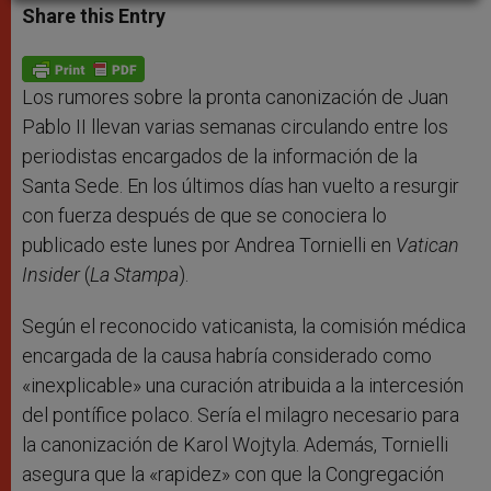
t
s
e
t
r
Share this Entry
s
e
b
t
e
A
n
o
e
p
g
o
r
p
e
k
r
Los rumores sobre la pronta canonización de Juan
Pablo II llevan varias semanas circulando entre los
periodistas encargados de la información de la
Santa Sede. En los últimos días han vuelto a resurgir
con fuerza después de que se conociera lo
publicado este lunes por Andrea Tornielli en
Vatican
Insider
(
La Stampa
).
Según el reconocido vaticanista, la comisión médica
encargada de la causa habría considerado como
«inexplicable» una curación atribuida a la intercesión
del pontífice polaco. Sería el milagro necesario para
la canonización de Karol Wojtyla. Además, Tornielli
asegura que la «rapidez» con que la Congregación