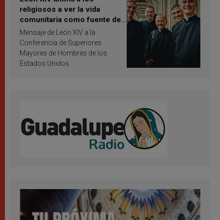
religiosos a ver la vida
comunitaria como fuente de
inspiración y santificación
Mensaje de León XIV a la
Conferencia de Superiores
Mayores de Hombres de los
Estados Unidos