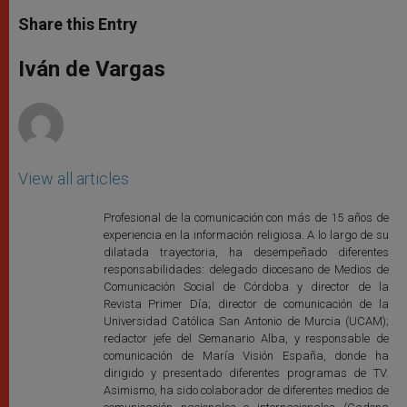
a
s
c
i
a
t
s
e
t
r
Share this Entry
s
e
b
t
e
A
n
o
e
p
g
o
r
Iván de Vargas
p
e
k
r
View all articles
Profesional de la comunicación con más de 15 años de
experiencia en la información religiosa. A lo largo de su
dilatada trayectoria, ha desempeñado diferentes
responsabilidades: delegado diocesano de Medios de
Comunicación Social de Córdoba y director de la
Revista Primer Día; director de comunicación de la
Universidad Católica San Antonio de Murcia (UCAM);
redactor jefe del Semanario Alba, y responsable de
comunicación de María Visión España, donde ha
dirigido y presentado diferentes programas de TV.
Asimismo, ha sido colaborador de diferentes medios de