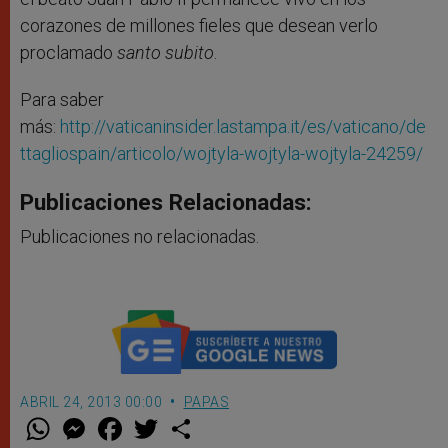
corazones de millones fieles que desean verlo
proclamado
santo subito
.
Para saber
más:
http://vaticaninsider.lastampa.it/es/vaticano/de
ttagliospain/articolo/wojtyla-wojtyla-wojtyla-24259/
Publicaciones Relacionadas:
Publicaciones no relacionadas.
ABRIL 24, 2013 00:00
PAPAS
W
M
F
T
S
h
e
a
w
h