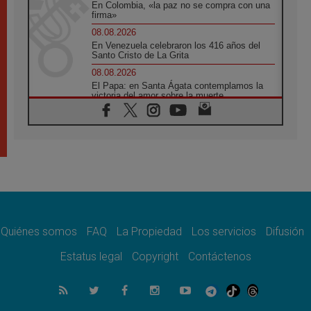
En Colombia, «la paz no se compra con una
firma»
08.08.2026
En Venezuela celebraron los 416 años del
Santo Cristo de La Grita
08.08.2026
El Papa: en Santa Ágata contemplamos la
victoria del amor sobre la muerte
08.08.2026
León XIV visitará el Santuario de la Madre
del Buen Consejo de Genazzano
07.08.2026
Filipinas: el Vicariato Apostólico de Calapán
se convierte en diócesis
07.08.2026
Honduras: Los desplazados invisibles de una
crisis olvidada
Quiénes somos
FAQ
La Propiedad
Los servicios
Difusión
07.08.2026
Bokalic: "En Argentina el Papa León señalará
Estatus legal
Copyright
Contáctenos
el compromiso del cristiano"
07.08.2026
La matanza de niños en Gaza no cesa: 300
muertos en 300 días