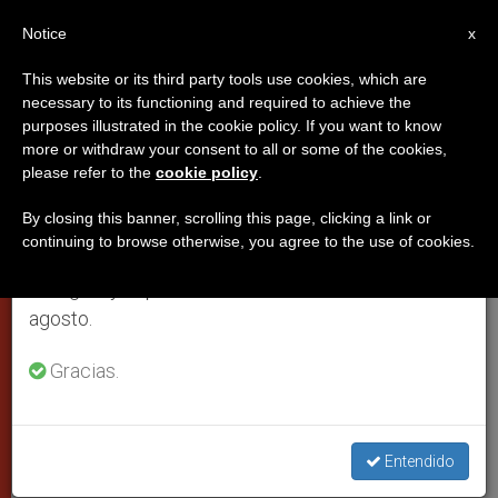
ES
Notice
×
x
Aviso importante
This website or its third party tools use cookies, which are
necessary to its functioning and required to achieve the
Del 27 de julio al 7 de agosto haremos la pausa
purposes illustrated in the cookie policy. If you want to know
El beato Juan Pablo II podría ser
anual, aprovechando que en el periodo de verano
more or withdraw your consent to all or some of the cookies,
please refer to the
cookie policy
.
se generan menos informaciones y también el
canonizado en octubre
consumo de las mismas disminuye.
By closing this banner, scrolling this page, clicking a link or
continuing to browse otherwise, you agree to the use of cookies.
Retomamos el trabajo ordinario de las ediciones
El Vaticano ni confirma ni niega. La
en inglés y español de ZENIT el lunes 10 de
noticia fue difundida por un diario
agosto.
italiano. Agotadas las plazas en hoteles
de Roma para la fecha
Gracias.
ABRIL 24, 2013 00:00
IVÁN DE VARGAS
PAPAS
W
M
F
T
S
Entendido
h
e
a
w
h
a
s
c
i
a