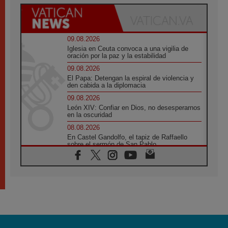
09.08.2026
Iglesia en Ceuta convoca a una vigilia de
oración por la paz y la estabilidad
09.08.2026
El Papa: Detengan la espiral de violencia y
den cabida a la diplomacia
09.08.2026
León XIV: Confiar en Dios, no desesperarnos
en la oscuridad
08.08.2026
En Castel Gandolfo, el tapiz de Raffaello
sobre el sermón de San Pablo
08.08.2026
En Colombia, «la paz no se compra con una
firma»
08.08.2026
En Venezuela celebraron los 416 años del
Santo Cristo de La Grita
08.08.2026
El Papa: en Santa Ágata contemplamos la