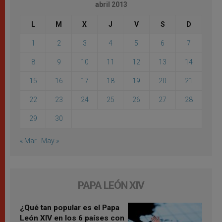
abril 2013
L
M
X
J
V
S
D
1
2
3
4
5
6
7
8
9
10
11
12
13
14
15
16
17
18
19
20
21
22
23
24
25
26
27
28
29
30
« Mar
May »
PAPA LEÓN XIV
¿Qué tan popular es el Papa
León XIV en los 6 países con