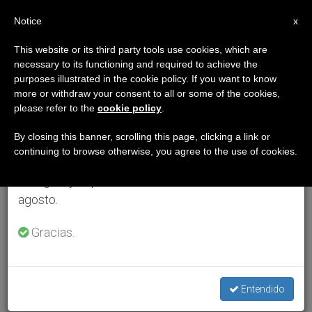
ES
Notice
×
x
Aviso importante
This website or its third party tools use cookies, which are
necessary to its functioning and required to achieve the
Del 27 de julio al 7 de agosto haremos la pausa
purposes illustrated in the cookie policy. If you want to know
anual, aprovechando que en el periodo de verano
more or withdraw your consent to all or some of the cookies,
please refer to the
cookie policy
.
se generan menos informaciones y también el
consumo de las mismas disminuye.
By closing this banner, scrolling this page, clicking a link or
continuing to browse otherwise, you agree to the use of cookies.
Retomamos el trabajo ordinario de las ediciones
en inglés y español de ZENIT el lunes 10 de
agosto.
Gracias.
Entendido