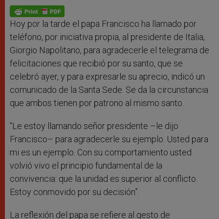
A
n
o
e
p
g
o
r
p
e
k
r
Hoy por la tarde el papa Francisco ha llamado por
teléfono, por iniciativa propia, al presidente de Italia,
Giorgio Napolitano, para agradecerle el telegrama de
felicitaciones que recibió por su santo, que se
celebró ayer, y para expresarle su aprecio, indicó un
comunicado de la Santa Sede. Se da la circunstancia
que ambos tienen por patrono al mismo santo.
“Le estoy llamando señor presidente –le dijo
Francisco– para agradecerle su ejemplo. Usted para
mi es un ejemplo. Con su comportamiento usted
volvió vivo el principio fundamental de la
convivencia: que la unidad es superior al conflicto.
Estoy conmovido por su decisión”.
La reflexión del papa se refiere al gesto de