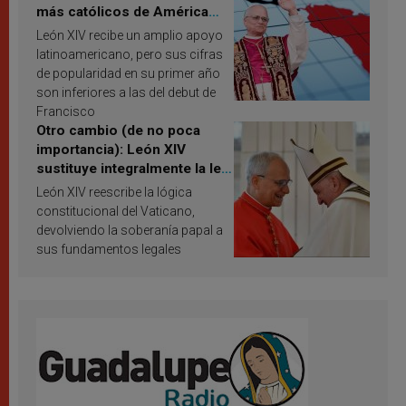
más católicos de América
Latina en 2026? Publican
León XIV recibe un amplio apoyo
resultados de investigación
latinoamericano, pero sus cifras
de popularidad en su primer año
son inferiores a las del debut de
Francisco
Otro cambio (de no poca
importancia): León XIV
sustituye integralmente la ley
vaticana de Papa Francisco
León XIV reescribe la lógica
constitucional del Vaticano,
devolviendo la soberanía papal a
sus fundamentos legales