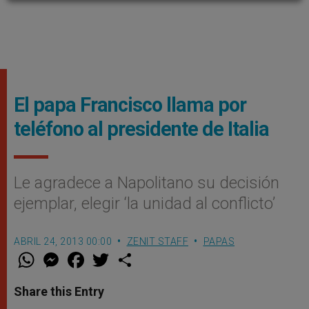
El papa Francisco llama por
teléfono al presidente de Italia
Le agradece a Napolitano su decisión
ejemplar, elegir ‘la unidad al conflicto’
ABRIL 24, 2013 00:00
ZENIT STAFF
PAPAS
W
M
F
T
S
h
e
a
w
h
a
s
c
i
a
t
s
e
t
r
Share this Entry
s
e
b
t
e