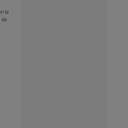
n la
y de