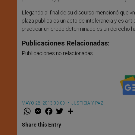
Llegando al final de su discurso mencionó que «ne
plaza pública es un acto de intolerancia y es an
practicar un credo determinado es un derecho 
Publicaciones Relacionadas:
Publicaciones no relacionadas.
MAYO 28, 2013 00:00
JUSTICIA Y PAZ
W
M
F
T
S
h
e
a
w
h
a
s
c
i
a
t
s
e
t
r
Share this Entry
s
e
b
t
e
A
n
o
e