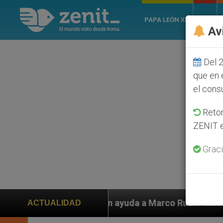
PAPA LEÓN XIV
ROMA
Av
Del 2
que en 
el cons
Retom
ZENIT e
Graci
piden ayuda a Marco Rubio ante persecución de colonos 
ACTUALIDAD