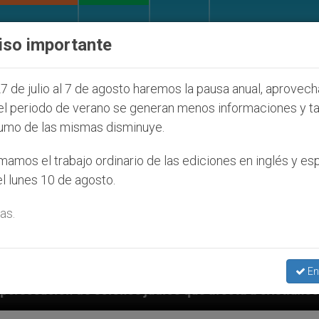
IGLESIA Y MUNDO
DOCUMENTOS
DONATIVOS
iso importante
7 de julio al 7 de agosto haremos la pausa anual, aprovec
el periodo de verano se generan menos informaciones y t
umo de las mismas disminuye.
amos el trabajo ordinario de las ediciones en inglés y es
l lunes 10 de agosto.
as.
En
judíos que afecta a cristianos (y no sólo) en Tierra 