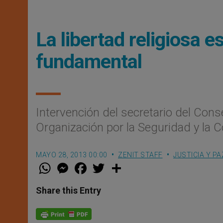
La libertad religiosa
fundamental
Intervención del secretario del Consej
Organización por la Seguridad y la 
MAYO 28, 2013 00:00
ZENIT STAFF
JUSTICIA Y PA
W
M
F
T
S
h
e
a
w
h
a
s
c
i
a
t
s
e
t
r
Share this Entry
s
e
b
t
e
A
n
o
e
p
g
o
r
p
e
k