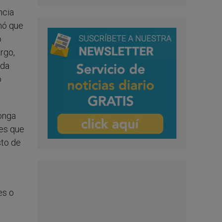
ncia
rmó que
o
rgo,
oda
o
ponga
nes que
sto de
es o