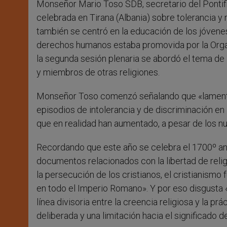
Monseñor Mario Toso SDB, secretario del Pontifici
r
celebrada en Tirana (Albania) sobre tolerancia y
también se centró en la educación de los jóvenes 
derechos humanos estaba promovida por la Organ
la segunda sesión plenaria se abordó el tema de la
y miembros de otras religiones.
Monseñor Toso comenzó señalando que «lamentab
episodios de intolerancia y de discriminación en 
que en realidad han aumentado, a pesar de los n
Recordando que este año se celebra el 1700º aniv
documentos relacionados con la libertad de religi
la persecución de los cristianos, el cristianismo 
en todo el Imperio Romano». Y por eso disgusta 
línea divisoria entre la creencia religiosa y la p
deliberada y una limitación hacia el significado de 