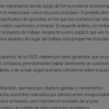
te importantes donde surge de forma evidente la intolera
 en lo relacionado con el discurso cristiano». El prelado afi
ignificativo de episodios en los que los cristianos han sid
 sobre cuestiones cristianas. El segundo ámbito, sin emba
n el puesto de trabajo. Respecto a esto, explicó que «en t
nos alejados del lugar del trabajo sólo porque han buscad
icipantes de la OSCE «deben por tanto garantizar que se 
 los cristianos, permitiéndoles hablar libremente de cuestio
bles, o de actuar según la propia conciencia sobre el pue
ifundido, que tiene por objetivo iglesias y cementerios
 actos inocentes realizados por adolescentes irresponsabl
ice a menudo, sino más bien el resultado de un plan
 odio y un crimen de odio contra los cristianos».