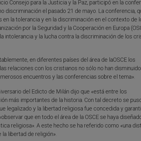
o Consejo para la Justicia y la Paz, participó en la confe
 no discriminación el pasado 21 de mayo. La conferencia, 
en la tolerancia y en la discriminación en el contexto de l
ización por la Seguridad y la Cooperación en Europa (OS
 intolerancia y la lucha contra la discriminación de los cri
lemente, en diferentes países del área de laOSCE los
las relaciones con los cristianos no sólo no han disminuido
umerosos encuentros y las conferencias sobre el tema».
ersario del Edicto de Milán dijo que «está entre los
ón más importantes de la historia. Con tal decreto se puso
fue legalizado y la libertad religiosa fue concedida y garan
«observar que en todo el área de la OSCE se haya diseñad
ráctica religiosa». A este hecho se ha referido como «una dis
la libertad de religión».