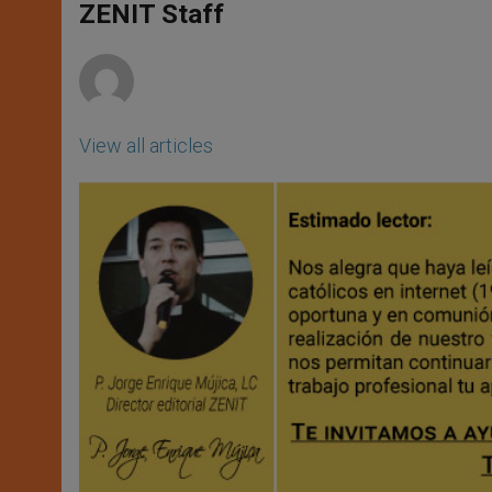
p
g
o
r
ZENIT Staff
p
e
k
r
View all articles