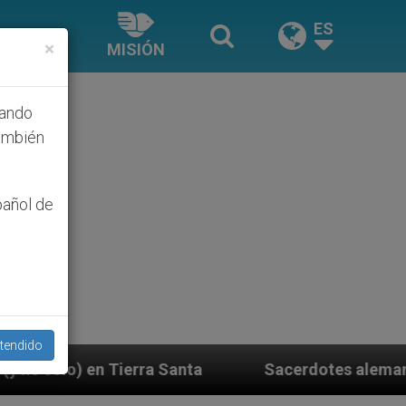
ES
×
MISIÓN
hando
ambién
pañol de
tendido
Santa
Sacerdotes alemanes fieles al Papa conte