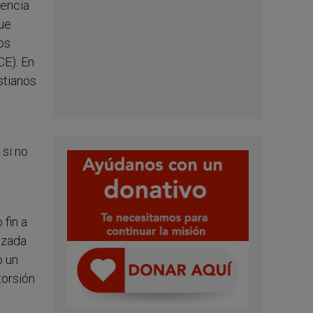
rencia
que
os
CE). En
stianos
 si no
 fin a
tizada
o un
torsión