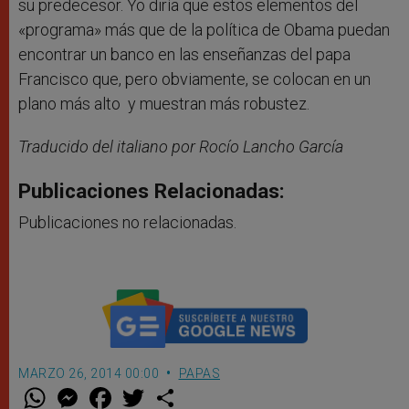
su predecesor. Yo diría que estos elementos del
«programa» más que de la política de Obama puedan
encontrar un banco en las enseñanzas del papa
Francisco que, pero obviamente, se colocan en un
plano más alto y muestran más robustez.
Traducido del italiano por Rocío Lancho García
Publicaciones Relacionadas:
Publicaciones no relacionadas.
MARZO 26, 2014 00:00
PAPAS
W
M
F
T
S
h
e
a
w
h