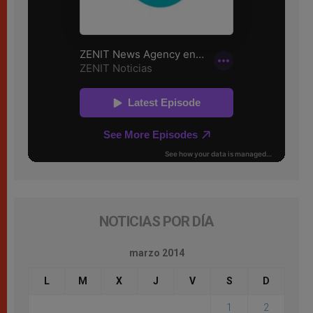
NOTICIAS POR DÍA
marzo 2014
L
M
X
J
V
S
D
1
2