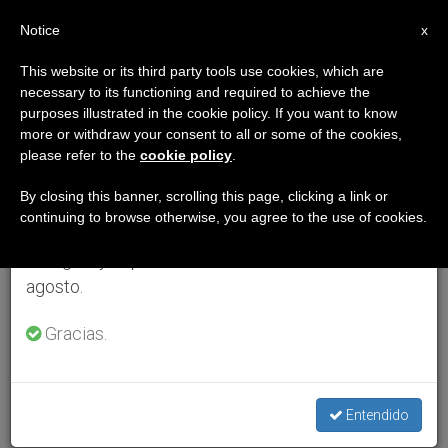
ES
Notice
×
x
Aviso importante
This website or its third party tools use cookies, which are
necessary to its functioning and required to achieve the
Del 27 de julio al 7 de agosto haremos la pausa
purposes illustrated in the cookie policy. If you want to know
anual, aprovechando que en el periodo de verano
more or withdraw your consent to all or some of the cookies,
please refer to the
cookie policy
.
se generan menos informaciones y también el
consumo de las mismas disminuye.
By closing this banner, scrolling this page, clicking a link or
continuing to browse otherwise, you agree to the use of cookies.
Retomamos el trabajo ordinario de las ediciones
en inglés y español de ZENIT el lunes 10 de
agosto.
Gracias.
Entendido