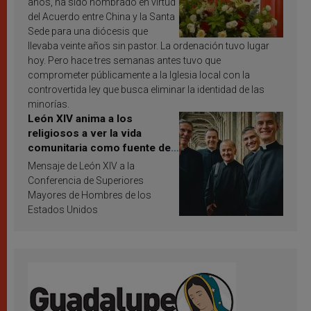
años, ha sido nombrado en virtud
del Acuerdo entre China y la Santa
Sede para una diócesis que
llevaba veinte años sin pastor. La ordenación tuvo lugar
hoy. Pero hace tres semanas antes tuvo que
comprometer públicamente a la Iglesia local con la
controvertida ley que busca eliminar la identidad de las
minorías.
León XIV anima a los
religiosos a ver la vida
comunitaria como fuente de
inspiración y santificación
Mensaje de León XIV a la
Conferencia de Superiores
Mayores de Hombres de los
Estados Unidos