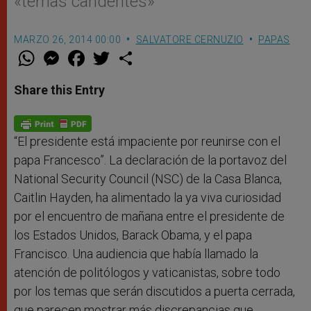
«temas candentes»
MARZO 26, 2014 00:00
SALVATORE CERNUZIO
PAPAS
W
M
F
T
S
h
e
a
w
h
a
s
c
i
a
t
s
e
t
r
Share this Entry
s
e
b
t
e
A
n
o
e
p
g
o
r
p
e
k
r
“El presidente está impaciente por reunirse con el
papa Francesco”. La declaración de la portavoz del
National Security Council (NSC) de la Casa Blanca,
Caitlin Hayden, ha alimentado la ya viva curiosidad
por el encuentro de mañana entre el presidente de
los Estados Unidos, Barack Obama, y el papa
Francisco. Una audiencia que había llamado la
atención de politólogos y vaticanistas, sobre todo
por los temas que serán discutidos a puerta cerrada,
que parecen mostrar más discrepancias que