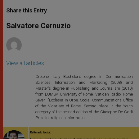
a
s
c
i
a
t
s
e
t
r
Share this Entry
s
e
b
t
e
A
n
o
e
p
g
o
r
Salvatore Cernuzio
p
e
k
r
View all articles
Crotone, Italy Bachelor's degree in Communication
Sciences, Information and Marketing (2008) and
Master's degree in Publishing and Journalism (2010)
from LUMSA University of Rome. Vatican Radio. Rome
Seven. "Ecclesia in Urbe. Social Communications Office
of the Vicariate of Rome. Second place in the Youth
category of the second edition of the Giuseppe De Carli
Prize for religious information.