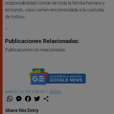
responsabilidad común de toda la familia humana y
el mundo, casa común encomendada a la custodia
de todos».
–
Publicaciones Relacionadas:
Publicaciones no relacionadas.
MARZO 29, 2014 00:00
PAPAS
W
M
F
T
S
h
e
a
w
h
a
s
c
i
a
t
s
e
t
r
Share this Entry
s
e
b
t
e