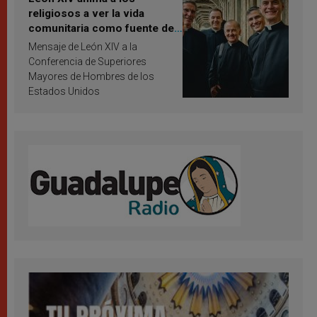
religiosos a ver la vida
comunitaria como fuente de
inspiración y santificación
Mensaje de León XIV a la
Conferencia de Superiores
Mayores de Hombres de los
Estados Unidos