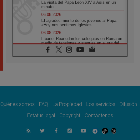
La visita del Papa León XIV a Asís en un
minuto
06.08.2026
El agradecimiento de los jóvenes al Papa:
«Hoy nos sentimos Iglesia»
06.08.2026
Líbano: Reanudan los coloquios en Roma en
medio de tensiones y ataques en el sur del
país
06.08.2026
Hiroshima y Nagasaki, 81 años después.
Comienzan "Diez Días Oración por la Paz"
06.08.2026
Pizzaballa en Asís: los cristianos quieren
paz
06.08.2026
Sturla: La visita de León XIV será una buena
noticia para todo el Uruguay
Quiénes somos
FAQ
La Propiedad
Los servicios
Difusión
06.08.2026
Estatus legal
Copyright
Contáctenos
León XIV: La revolución del Evangelio
derriba los muros que separan
06.08.2026
La Iglesia en Ceuta: caridad y esperanza
frente al drama migratorio