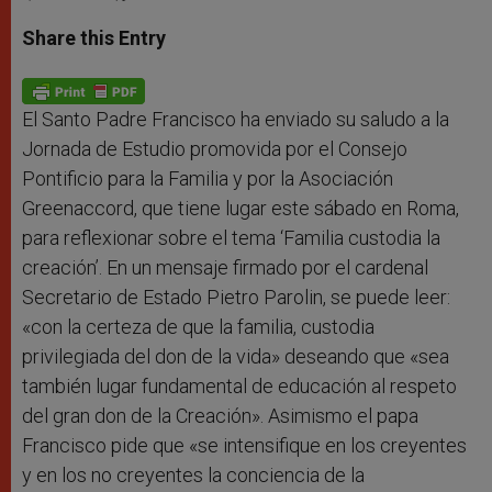
a
s
c
i
a
t
s
e
t
r
Share this Entry
s
e
b
t
e
A
n
o
e
p
g
o
r
p
e
k
r
El Santo Padre Francisco ha enviado su saludo a la
Jornada de Estudio promovida por el Consejo
Pontificio para la Familia y por la Asociación
Greenaccord, que tiene lugar este sábado en Roma,
para reflexionar sobre el tema ‘Familia custodia la
creación’. En un mensaje firmado por el cardenal
Secretario de Estado Pietro Parolin, se puede leer:
«con la certeza de que la familia, custodia
privilegiada del don de la vida» deseando que «sea
también lugar fundamental de educación al respeto
del gran don de la Creación». Asimismo el papa
Francisco pide que «se intensifique en los creyentes
y en los no creyentes la conciencia de la