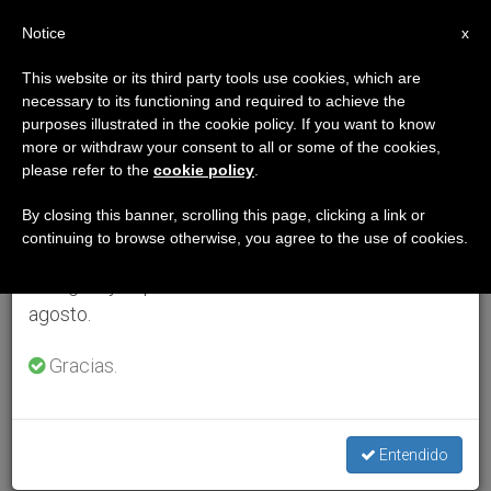
ES
Notice
×
x
Aviso importante
This website or its third party tools use cookies, which are
necessary to its functioning and required to achieve the
Del 27 de julio al 7 de agosto haremos la pausa
purposes illustrated in the cookie policy. If you want to know
anual, aprovechando que en el periodo de verano
more or withdraw your consent to all or some of the cookies,
please refer to the
cookie policy
.
se generan menos informaciones y también el
consumo de las mismas disminuye.
By closing this banner, scrolling this page, clicking a link or
continuing to browse otherwise, you agree to the use of cookies.
Retomamos el trabajo ordinario de las ediciones
en inglés y español de ZENIT el lunes 10 de
agosto.
Gracias.
Entendido