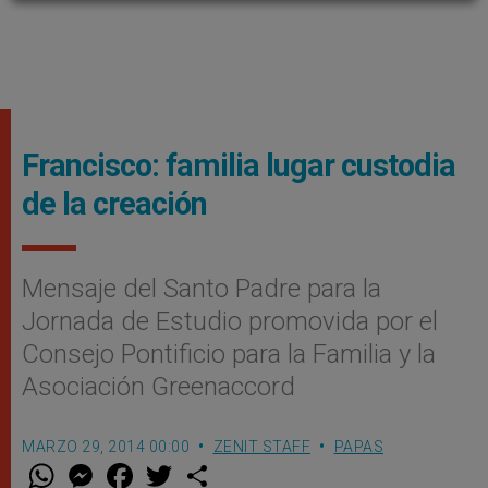
Francisco: familia lugar custodia
de la creación
Mensaje del Santo Padre para la
Jornada de Estudio promovida por el
Consejo Pontificio para la Familia y la
Asociación Greenaccord
MARZO 29, 2014 00:00
ZENIT STAFF
PAPAS
W
M
F
T
S
h
e
a
w
h