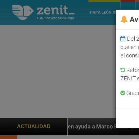
PAPA LEÓN XIV
ROMA
Av
Del 2
que en 
el cons
Retom
ZENIT e
Graci
piden ayuda a Marco Rubio ante persecución de colonos
ACTUALIDAD