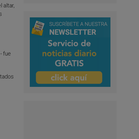
altar,
s
- fue
ltados