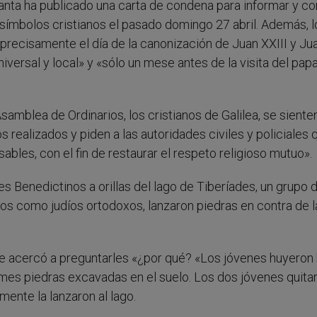
anta ha publicado una carta de condena para informar y c
y símbolos cristianos el pasado domingo 27 abril. Además, l
precisamente el día de la canonización de Juan XXIII y Ju
universal y local» y «sólo un mese antes de la visita del pap
amblea de Ordinarios, los cristianos de Galilea, se siente
ealizados y piden a las autoridades civiles y policiales 
ables, con el fin de restaurar el respeto religioso mutuo».
s Benedictinos a orillas del lago de Tiberíades, un grupo 
os como judíos ortodoxos, lanzaron piedras en contra de l
 se acercó a preguntarles «¿por qué? «Los jóvenes huyeron
rmes piedras excavadas en el suelo. Los dos jóvenes quita
amente la lanzaron al lago.