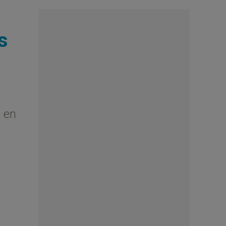
s
l en