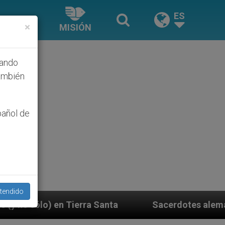
ES
×
MISIÓN
hando
ambién
pañol de
tendido
 Santa
Sacerdotes alemanes fieles al Papa conte