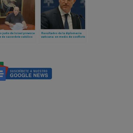
to judío de Israel provoca
Resultados de la diplomacia
 de sacerdote católico
vaticana: en medio de conflicto
ano y desplaza a miles
con USA, Cuba liberará presos
ólicos del sur del país