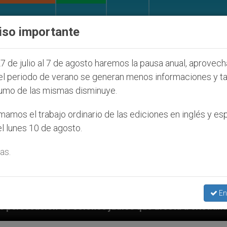
IGLESIA Y MUNDO
DOCUMENTOS
DONATIVOS
iso importante
7 de julio al 7 de agosto haremos la pausa anual, aprovec
el periodo de verano se generan menos informaciones y t
umo de las mismas disminuye.
amos el trabajo ordinario de las ediciones en inglés y es
l lunes 10 de agosto.
as.
En
 judíos que afecta a cristianos (y no sólo) en Tierra