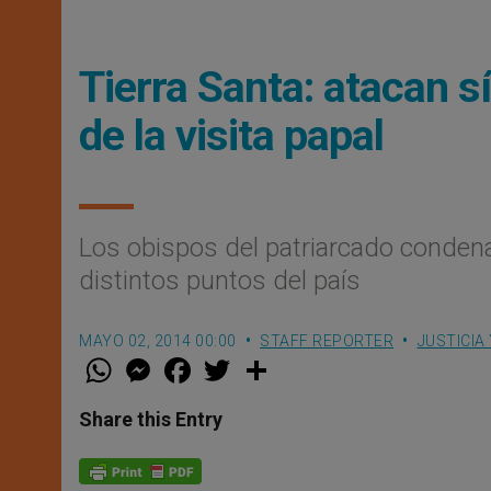
Tierra Santa: atacan s
de la visita papal
Los obispos del patriarcado condenan
distintos puntos del paí­s
MAYO 02, 2014 00:00
STAFF REPORTER
JUSTICIA
W
M
F
T
S
h
e
a
w
h
a
s
c
i
a
t
s
e
t
r
Share this Entry
s
e
b
t
e
A
n
o
e
p
g
o
r
p
e
k