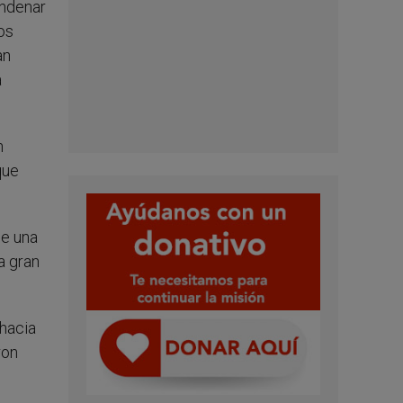
ondenar
os
an
a
n
que
de una
a gran
 hacia
ron