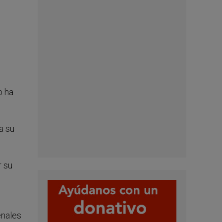
o ha
a su
r su
enales