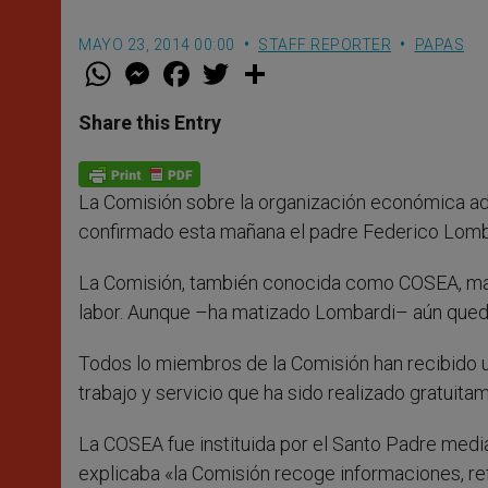
MAYO 23, 2014 00:00
STAFF REPORTER
PAPAS
W
M
F
T
S
h
e
a
w
h
a
s
c
i
a
t
s
e
t
r
Share this Entry
s
e
b
t
e
A
n
o
e
p
g
o
r
p
e
k
La Comisión sobre la organización económica adm
r
confirmado esta mañana el padre Federico Lombar
La Comisión, también conocida como COSEA, mant
labor. Aunque –ha matizado Lombardi– aún queda 
Todos lo miembros de la Comisión han recibido u
trabajo y servicio que ha sido realizado gratuita
La COSEA fue instituida por el Santo Padre media
explicaba «la Comisión recoge informaciones, re