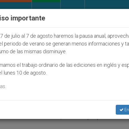
IGLESIA Y MUNDO
DOCUMENTOS
DONATIVOS
iso importante
olonos judíos que afecta a cristianos (y no sólo) en 
7 de julio al 7 de agosto haremos la pausa anual, aprovec
el periodo de verano se generan menos informaciones y t
umo de las mismas disminuye.
 que preparó las reformas
amos el trabajo ordinario de las ediciones en inglés y es
l lunes 10 de agosto.
su labor
as.
en julio de 2013 «para el estudio de las
En
as de la Santa Sede, a fin de preparar refo