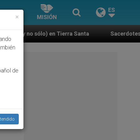
ES
×
MISIÓN
Tierra Santa
Sacerdotes alemanes fieles al Pap
hando
ambién
pañol de
tendido
rmas