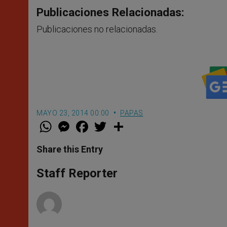
Publicaciones Relacionadas:
Publicaciones no relacionadas.
MAYO 23, 2014 00:00
PAPAS
W
M
F
T
S
h
e
a
w
h
a
s
c
i
a
t
s
e
t
r
Share this Entry
s
e
b
t
e
A
n
o
e
p
g
o
r
Staff Reporter
p
e
k
r