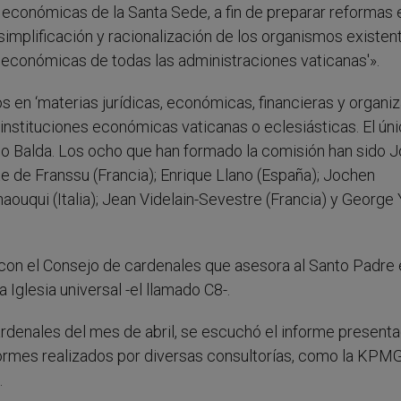
y económicas de la Santa Sede, a fin de preparar reformas 
 simplificación y racionalización de los organismos existen
económicas de todas las administraciones vaticanas'».
 en ‘materias jurídicas, económicas, financieras y organiza
instituciones económicas vaticanas o eclesiásticas. El ún
ejo Balda. Los ocho que han formado la comisión han sido 
te de Franssu (Francia); Enrique Llano (España); Jochen
uqui (Italia); Jean Videlain-Sevestre (Francia) y George
 con el Consejo de cardenales que asesora al Santo Padre 
 Iglesia universal -el llamado C8-.
rdenales del mes de abril, se escuchó el informe present
nformes realizados por diversas consultorías, como la KPM
.