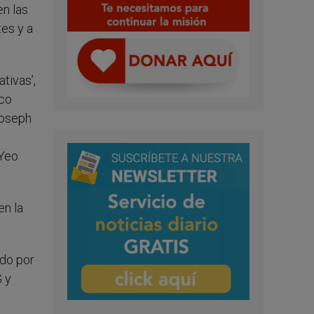
en las
tes y a
tivas’,
ico
Joseph
 Yeo
en la
ado por
G y