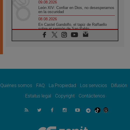
09.08.2026
León XIV: Confiar en Dios, no desesperarnos
en la oscuridad
08.08.2026
En Castel Gandolfo, el tapiz de Raffaello
sobre el sermón de San Pablo
08.08.2026
En Colombia, «la paz no se compra con una
firma»
08.08.2026
En Venezuela celebraron los 416 años del
Santo Cristo de La Grita
08.08.2026
El Papa: en Santa Ágata contemplamos la
victoria del amor sobre la muerte
Quiénes somos
FAQ
La Propiedad
Los servicios
Difusión
08.08.2026
León XIV visitará el Santuario de la Madre
Estatus legal
Copyright
Contáctenos
del Buen Consejo de Genazzano
07.08.2026
Filipinas: el Vicariato Apostólico de Calapán
se convierte en diócesis
07.08.2026
Honduras: Los desplazados invisibles de una
crisis olvidada