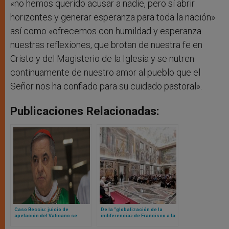
«no hemos querido acusar a nadie, pero sí abrir
horizontes y generar esperanza para toda la nación»
así como «ofrecemos con humildad y esperanza
nuestras reflexiones, que brotan de nuestra fe en
Cristo y del Magisterio de la Iglesia y se nutren
continuamente de nuestro amor al pueblo que el
Señor nos ha confiado para su cuidado pastoral».
Publicaciones Relacionadas:
Caso Becciu: juicio de
De la “globalización de la
apelación del Vaticano se
indiferencia» de Francisco a la
adentra en aguas inexploradas
«globalización de la
en medio de cuestionamientos
impotencia» de León XIV