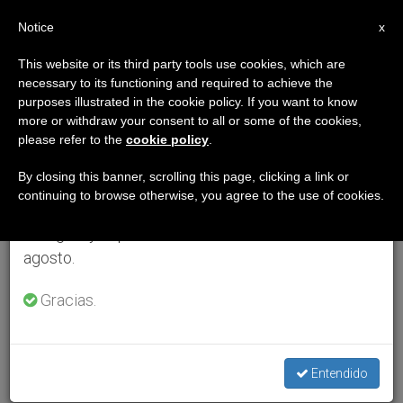
ES
Notice
×
x
Aviso importante
This website or its third party tools use cookies, which are
necessary to its functioning and required to achieve the
Del 27 de julio al 7 de agosto haremos la pausa
purposes illustrated in the cookie policy. If you want to know
anual, aprovechando que en el periodo de verano
more or withdraw your consent to all or some of the cookies,
please refer to the
cookie policy
.
se generan menos informaciones y también el
consumo de las mismas disminuye.
By closing this banner, scrolling this page, clicking a link or
continuing to browse otherwise, you agree to the use of cookies.
Retomamos el trabajo ordinario de las ediciones
en inglés y español de ZENIT el lunes 10 de
agosto.
Gracias.
Entendido