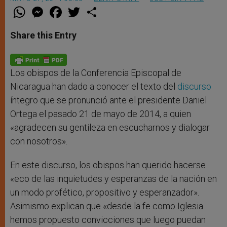
W
M
F
T
S
h
e
a
w
h
a
s
c
i
a
t
s
e
t
r
Share this Entry
s
e
b
t
e
A
n
o
e
p
g
o
r
p
e
k
r
Los obispos de la Conferencia Episcopal de
Nicaragua han dado a conocer el texto del
discurso
íntegro que se pronunció ante el presidente Daniel
Ortega el pasado 21 de mayo de 2014, a quien
«agradecen su gentileza en escucharnos y dialogar
con nosotros».
En este discurso, los obispos han querido hacerse
«eco de las inquietudes y esperanzas de la nación en
un modo profético, propositivo y esperanzador».
Asimismo explican que «desde la fe como Iglesia
hemos propuesto convicciones que luego puedan