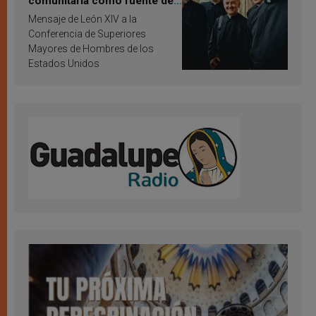
comunitaria como fuente de
inspiración y santificación
Mensaje de León XIV a la
Conferencia de Superiores
Mayores de Hombres de los
Estados Unidos