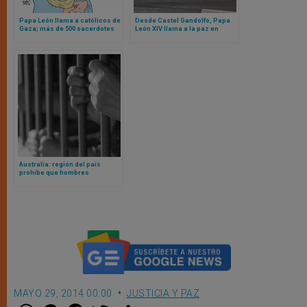
Papa León llama a católicos de
Desde Castel Gandolfo, Papa
Gaza; más de 500 sacerdotes
León XIV llama a la paz en
católicos anuncian marcha a
medio de la agonía de Gaza y
favor de Gaza en Roma
las acusaciones de genocidio
de la ONU
Australia: región del país
prohíbe que hombres
biológicos que se
autoperciben mujeres vayan a
cárceles destinadas a mujeres
de verdad
MAYO 29, 2014 00:00
JUSTICIA Y PAZ
W
M
F
T
S