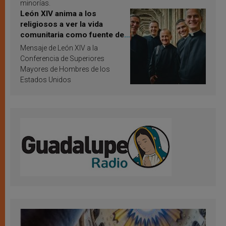
minorías.
León XIV anima a los
religiosos a ver la vida
comunitaria como fuente de
inspiración y santificación
Mensaje de León XIV a la
Conferencia de Superiores
Mayores de Hombres de los
Estados Unidos