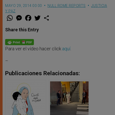
MAYO 29, 2014 00:00
NULL ROME REPORTS
JUSTICIA
Y PAZ
W
M
F
T
S
h
e
a
w
h
a
s
c
i
a
t
s
e
t
r
Share this Entry
s
e
b
t
e
A
n
o
e
p
g
o
r
p
e
k
r
Para ver el vídeo hacer click
aquí
.
–
Publicaciones Relacionadas: