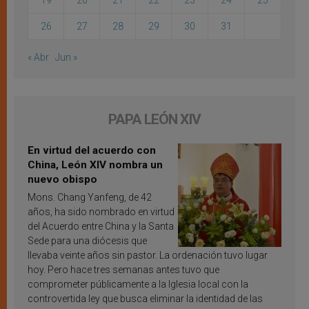
19
20
21
22
23
24
25
26
27
28
29
30
31
« Abr
Jun »
PAPA LEÓN XIV
En virtud del acuerdo con
China, León XIV nombra un
nuevo obispo
Mons. Chang Yanfeng, de 42
años, ha sido nombrado en virtud
del Acuerdo entre China y la Santa
Sede para una diócesis que
llevaba veinte años sin pastor. La ordenación tuvo lugar
hoy. Pero hace tres semanas antes tuvo que
comprometer públicamente a la Iglesia local con la
controvertida ley que busca eliminar la identidad de las