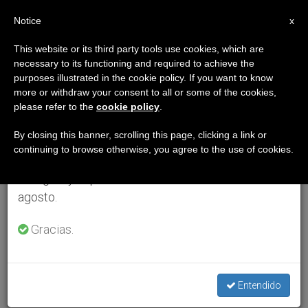
ES
Notice
×
x
Aviso importante
This website or its third party tools use cookies, which are
necessary to its functioning and required to achieve the
Del 27 de julio al 7 de agosto haremos la pausa
purposes illustrated in the cookie policy. If you want to know
anual, aprovechando que en el periodo de verano
more or withdraw your consent to all or some of the cookies,
please refer to the
cookie policy
.
se generan menos informaciones y también el
consumo de las mismas disminuye.
By closing this banner, scrolling this page, clicking a link or
continuing to browse otherwise, you agree to the use of cookies.
Retomamos el trabajo ordinario de las ediciones
en inglés y español de ZENIT el lunes 10 de
agosto.
Gracias.
Entendido