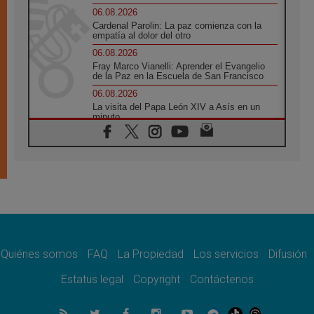
06.08.2026
Cardenal Parolin: La paz comienza con la
empatía al dolor del otro
06.08.2026
Fray Marco Vianelli: Aprender el Evangelio
de la Paz en la Escuela de San Francisco
06.08.2026
La visita del Papa León XIV a Asís en un
minuto
06.08.2026
El agradecimiento de los jóvenes al Papa:
«Hoy nos sentimos Iglesia»
06.08.2026
Líbano: Reanudan los coloquios en Roma en
medio de tensiones y ataques en el sur del
país
06.08.2026
Hiroshima y Nagasaki, 81 años después.
Comienzan "Diez Días Oración por la Paz"
Quiénes somos
FAQ
La Propiedad
Los servicios
Difusión
06.08.2026
Estatus legal
Copyright
Contáctenos
Pizzaballa en Asís: los cristianos quieren
paz
06.08.2026