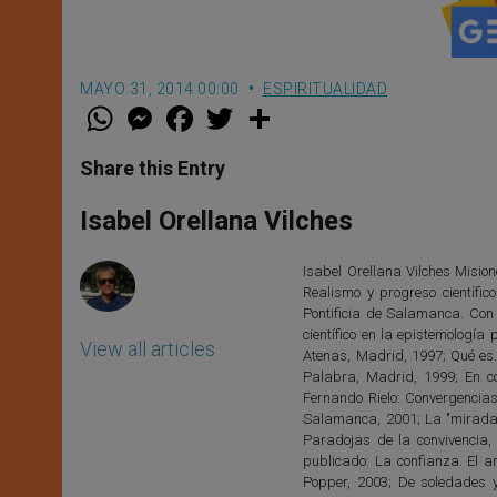
MAYO 31, 2014 00:00
ESPIRITUALIDAD
W
M
F
T
S
h
e
a
w
h
a
s
c
i
a
t
s
e
t
r
Share this Entry
s
e
b
t
e
A
n
o
e
p
g
o
r
Isabel Orellana Vilches
p
e
k
r
Isabel Orellana Vilches Mision
Realismo y progreso científi
Pontificia de Salamanca. Con
científico en la epistemología
View all articles
Atenas, Madrid, 1997; Qué es.
Palabra, Madrid, 1999; En c
Fernando Rielo: Convergencias.
Salamanca, 2001; La "mirada" 
Paradojas de la convivencia,
publicado: La confianza. El a
Popper, 2003; De soledades y