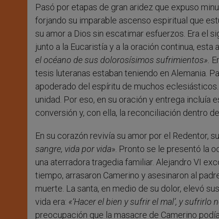
Pasó por etapas de gran aridez que expuso min
forjando su imparable ascenso espiritual que es
su amor a Dios sin escatimar esfuerzos. Era el 
junto a la Eucaristía y a la oración continua, esta 
el océano de sus dolorosísimos sufrimientos».
En
tesis luteranas estaban teniendo en Alemania. Pa
apoderado del espíritu de muchos eclesiásticos. 
unidad. Por eso, en su oración y entrega incluía 
conversión y, con ella, la reconciliación dentro de 
En su corazón revivía su amor por el Redentor, su
sangre, vida por vida
». Pronto se le presentó la
una aterradora tragedia familiar. Alejandro VI ex
tiempo, arrasaron Camerino y asesinaron al padre
muerte. La santa, en medio de su dolor, elevó sus 
vida era:
«‘Hacer el bien y sufrir el mal’, y sufrirl
preocupación que la masacre de Camerino podía 