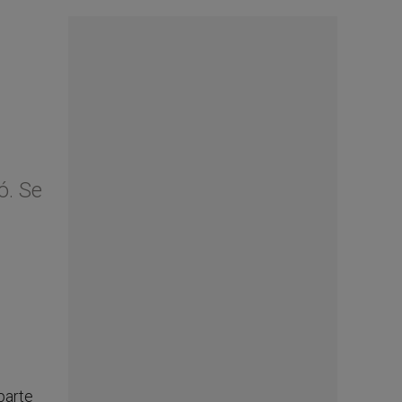
ó. Se
parte