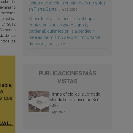
 dolor del
judíos que afecta a cristianos (y no sólo)
 Seminario
en Tierra Santa
julio 25, 2026
numerosas
Sacerdotes alemanes fieles al Papa
e temática
s. En 2012
contestan a su propio obispo (y
 Fernando
cardenal) quien les orilla a bendecir
undador de
parejas del mismo sexo en importante
antoral de
diócesis
julio 25, 2026
PUBLICACIONES MÁS
VISTAS
Himno oficial de la Jornada
Mundial de la Juventud Seúl
2027
3 Ago 2026