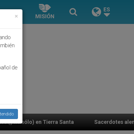
ES
×
MISIÓN
hando
ambién
pañol de
tendido
a Santa
Sacerdotes alemanes fieles al Papa cont