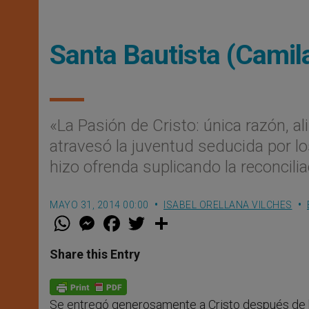
Santa Bautista (Camil
«La Pasión de Cristo: única razón, al
atravesó la juventud seducida por l
hizo ofrenda suplicando la reconcilia
MAYO 31, 2014 00:00
ISABEL ORELLANA VILCHES
W
M
F
T
S
h
e
a
w
h
a
s
c
i
a
t
s
e
t
r
Share this Entry
s
e
b
t
e
A
n
o
e
p
g
o
r
p
e
k
Se entregó generosamente a Cristo después de
r