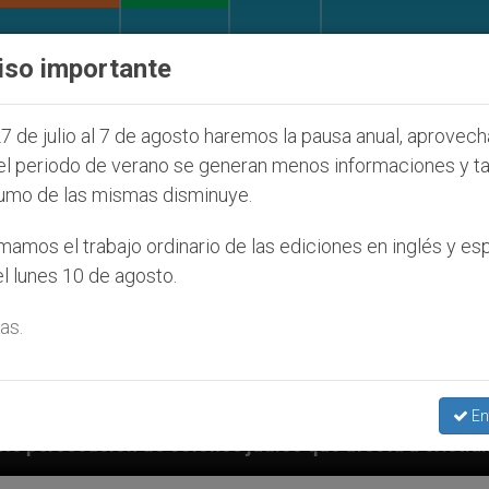
IGLESIA Y MUNDO
DOCUMENTOS
DONATIVOS
iso importante
7 de julio al 7 de agosto haremos la pausa anual, aprovec
el periodo de verano se generan menos informaciones y t
umo de las mismas disminuye.
amos el trabajo ordinario de las ediciones en inglés y es
l lunes 10 de agosto.
as.
En
s judíos que afecta a cristianos (y no sólo) en Tierr