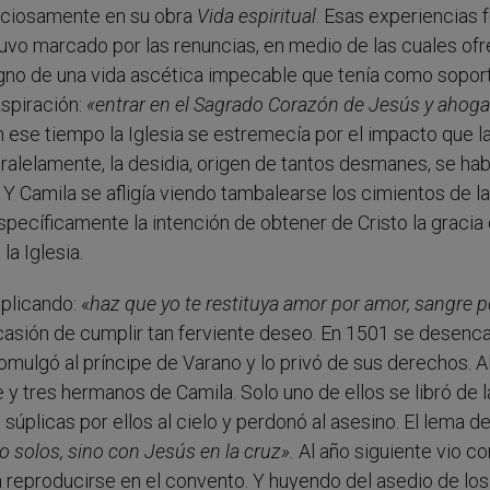
uciosamente en su obra
Vida espiritual
. Esas experiencias 
tuvo marcado por las renuncias, en medio de las cuales of
signo de una vida ascética impecable que tenía como sopor
aspiración:
«entrar en el Sagrado Corazón de Jesús y ahoga
 ese tiempo la Iglesia se estremecía por el impacto que l
ralelamente, la desidia, origen de tantos desmanes, se hab
Y Camila se afligía viendo tambalearse los cimientos de la
específicamente la intención de obtener de Cristo la gracia 
la Iglesia.
plicando: «
haz que yo te restituya amor por amor, sangre p
 ocasión de cumplir tan ferviente deseo. En 1501 se desen
comulgó al príncipe de Varano y lo privó de sus derechos. A
 y tres hermanos de Camila. Solo uno de ellos se libró de l
súplicas por ellos al cielo y perdonó al asesino. El lema d
o no solos, sino con Jesús en la cruz».
Al año siguiente vio co
reproducirse en el convento. Y huyendo del asedio de los