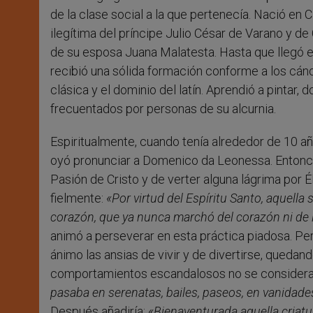
de la clase social a la que pertenecía. Nació en C
ilegítima del príncipe Julio César de Varano y de
de su esposa Juana Malatesta. Hasta que llegó e
recibió una sólida formación conforme a los cánon
clásica y el dominio del latín. Aprendió a pintar,
frecuentados por personas de su alcurnia.
Espiritualmente, cuando tenía alrededor de 10 a
oyó pronunciar a Domenico da Leonessa. Entonce
Pasión de Cristo y de verter alguna lágrima por 
fielmente:
«Por virtud del Espíritu Santo, aquella
corazón, que ya nunca marchó del corazón ni de 
animó a perseverar en esta práctica piadosa. Per
ánimo las ansias de vivir y de divertirse, quedan
comportamientos escandalosos no se considera
pasaba en serenatas, bailes, paseos, en vanidade
Después añadiría:
«Bienaventurada aquella criat