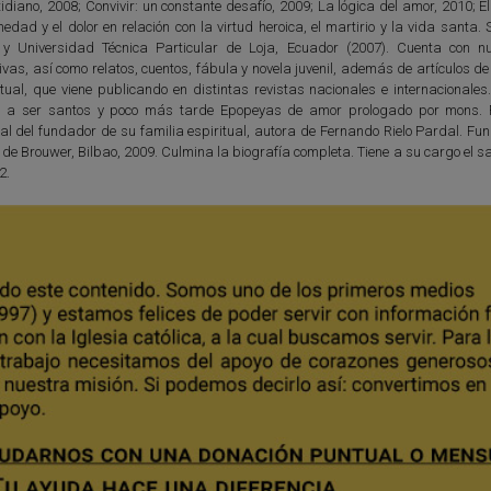
idiano, 2008; Convivir: un constante desafío, 2009; La lógica del amor, 2010; El
dad y el dolor en relación con la virtud heroica, el martirio y la vida santa.
y Universidad Técnica Particular de Loja, Ecuador (2007). Cuenta con 
ivas, así como relatos, cuentos, fábula y novela juvenil, además de artículos d
itual, que viene publicando en distintas revistas nacionales e internacionale
os a ser santos y poco más tarde Epopeyas de amor prologado por mons.
ial del fundador de su familia espiritual, autora de Fernando Rielo Pardal. F
 de Brouwer, Bilbao, 2009. Culmina la biografía completa. Tiene a su cargo el s
2.