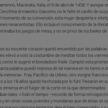
amerino, Macerata, Italia, el 9 de abril de 1458. Y aunque er
 Cecchina di maestro Giacomo, no le faltó el cariño de su p
l momento de su conversión, esta mujer despierta e inteli
es renacentistas. Ello incluía el conocimiento de la litera
 dominaba los juegos de mesa, y no se privó de los bailes de
ños su inocente corazón quedó encendido por las palabras
s elevó a voto la costumbre de meditar todos los viernes
Él, como le sugirió el bondadoso fraile. Cumplió esta prome
 santa palabra quedó impresa de tal manera en mi tierno e in
la memoria».
Fray Pacífico da Urbino, otro insigne francisca
o a los 18 años quedó hechizada por lo fútil. Pesaron en s
do inmersa en el fulgor de la corte en la que determinados
ban tales.
«Todo el tiempo –
recordó de forma retrospecti
s y en otras cosas juveniles y mundanas que de éstas se s
ura que por ninguna tentación deja el bien comenzado»
. Lo