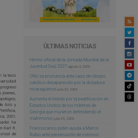
ÚLTIMAS NOTICIAS
Himno oficial de la Jornada Mundial de la
Juventud Seúl 2027
agosto 3, 2026
 la tesis
ONU se pronuncia ante caso de obispo
iversidad
católico desaparecido por la dictadura
 progreso
nicaragüense
julio 25, 2026
s jóvenes,
Aumenta el interés por la beatificación en
pológico,
de Asís y
Estados Unidos de los mártires de
ntificia,
Georgia que murieron defendiendo el
ca, 2001;
matrimonio
julio 25, 2026
uador, ha
Franciscanos piden ayuda a Marco
n Karl R.
crisol de
Rubio ante persecución de colonos