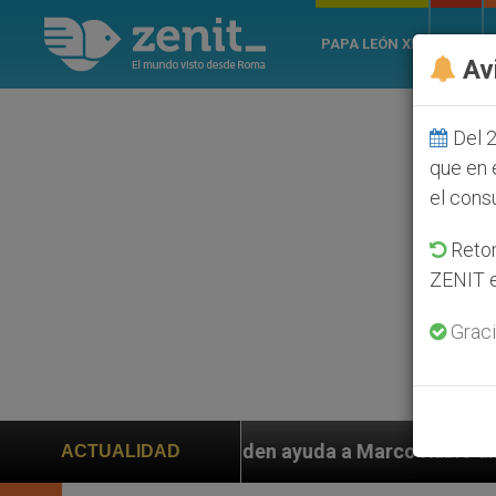
PAPA LEÓN XIV
ROMA
Av
Del 2
que en 
el cons
Retom
ZENIT e
Graci
 piden ayuda a Marco Rubio ante persecución de colono
ACTUALIDAD