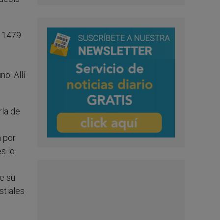
e 1479
o. Allí
rla de
a por
s lo
de su
stiales