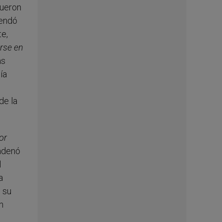
fueron
rendó
te,
rse en
as
ía
de la
or
cadenó
l
a
e su
n