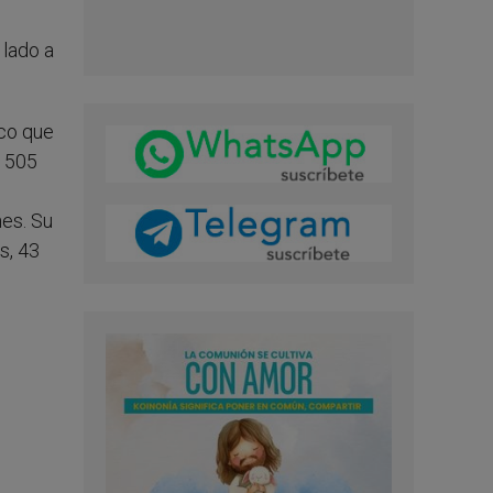
 lado a
ico que
 1505
es. Su
s, 43