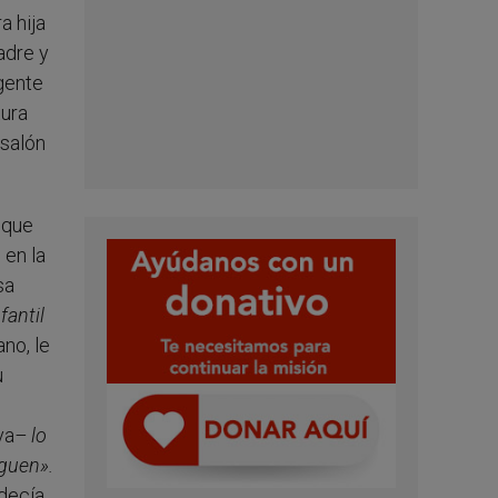
a hija
adre y
gente
tura
 salón
 que
 en la
sa
fantil
no, le
u
va
– lo
iguen».
 decía