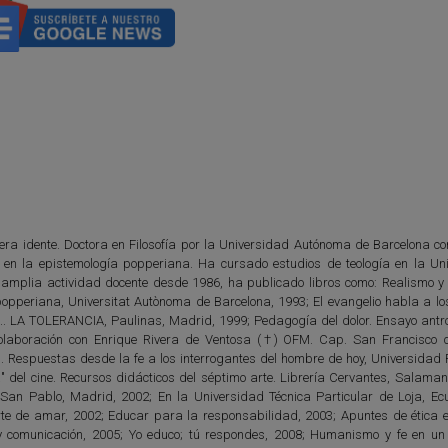
era idente. Doctora en Filosofía por la Universidad Autónoma de Barcelona con
co en la epistemología popperiana. Ha cursado estudios de teología en la Un
 amplia actividad docente desde 1986, ha publicado libros como: Realismo y
 popperiana, Universitat Autònoma de Barcelona, 1993; El evangelio habla a lo
.. LA TOLERANCIA, Paulinas, Madrid, 1999; Pedagogía del dolor. Ensayo antro
olaboración con Enrique Rivera de Ventosa (†) OFM. Cap. San Francisco 
 Respuestas desde la fe a los interrogantes del hombre de hoy, Universidad Po
del cine. Recursos didácticos del séptimo arte. Librería Cervantes, Salaman
 San Pablo, Madrid, 2002; En la Universidad Técnica Particular de Loja, Ec
rte de amar, 2002; Educar para la responsabilidad, 2003; Apuntes de ética e
 comunicación, 2005; Yo educo; tú respondes, 2008; Humanismo y fe en un 