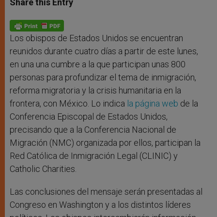
Share this Entry
s
e
b
t
e
A
n
o
e
p
g
o
r
p
e
k
r
Los obispos de Estados Unidos se encuentran
reunidos durante cuatro días a partir de este lunes,
en una una cumbre a la que participan unas 800
personas para profundizar el tema de inmigración,
reforma migratoria y la crisis humanitaria en la
frontera, con México. Lo indica
la página web
de la
Conferencia Episcopal de Estados Unidos,
precisando que a la Conferencia Nacional de
Migración (NMC) organizada por ellos, participan la
Red Católica de Inmigración Legal (CLINIC) y
Catholic Charities.
Las conclusiones del mensaje serán presentadas al
Congreso en Washington y a los distintos líderes