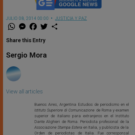
JULIO 08, 2014 00:00
JUSTICIA Y PAZ
W
M
F
T
S
h
e
a
w
h
a
s
c
i
a
t
s
e
t
r
Share this Entry
s
e
b
t
e
A
n
o
e
p
g
o
r
Sergio Mora
p
e
k
r
View all articles
Buenos Aires, Argentina Estudios de periodismo en el
Istituto Superiore di Comunicazione
de Roma y examen
superior de italiano para extranjeros en el Instituto
Dante Alighieri de Roma. Periodista profesional de la
Associazione Stampa Estera
en Italia, y publicista de la
Orden de periodistas de Italia. Fue corresponsal