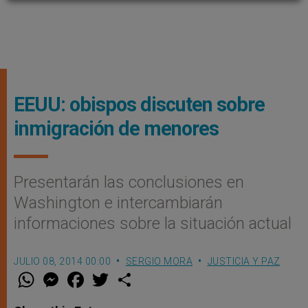
EEUU: obispos discuten sobre
inmigración de menores
Presentarán las conclusiones en
Washington e intercambiarán
informaciones sobre la situación actual
JULIO 08, 2014 00:00
SERGIO MORA
JUSTICIA Y PAZ
W
M
F
T
S
h
e
a
w
h
a
s
c
i
a
t
s
e
t
r