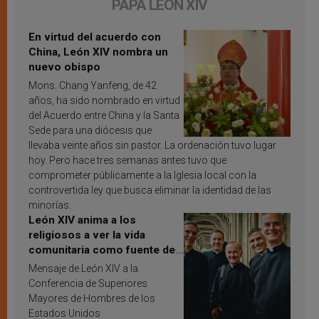
PAPA LEÓN XIV
En virtud del acuerdo con
China, León XIV nombra un
nuevo obispo
Mons. Chang Yanfeng, de 42
años, ha sido nombrado en virtud
del Acuerdo entre China y la Santa
Sede para una diócesis que
llevaba veinte años sin pastor. La ordenación tuvo lugar
hoy. Pero hace tres semanas antes tuvo que
comprometer públicamente a la Iglesia local con la
controvertida ley que busca eliminar la identidad de las
minorías.
León XIV anima a los
religiosos a ver la vida
comunitaria como fuente de
inspiración y santificación
Mensaje de León XIV a la
Conferencia de Superiores
Mayores de Hombres de los
Estados Unidos