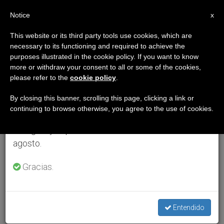
ES
Notice
×
x
Aviso importante
This website or its third party tools use cookies, which are
necessary to its functioning and required to achieve the
Del 27 de julio al 7 de agosto haremos la pausa
purposes illustrated in the cookie policy. If you want to know
anual, aprovechando que en el periodo de verano
more or withdraw your consent to all or some of the cookies,
please refer to the
cookie policy
.
se generan menos informaciones y también el
consumo de las mismas disminuye.
By closing this banner, scrolling this page, clicking a link or
continuing to browse otherwise, you agree to the use of cookies.
Retomamos el trabajo ordinario de las ediciones
en inglés y español de ZENIT el lunes 10 de
agosto.
Gracias.
Entendido