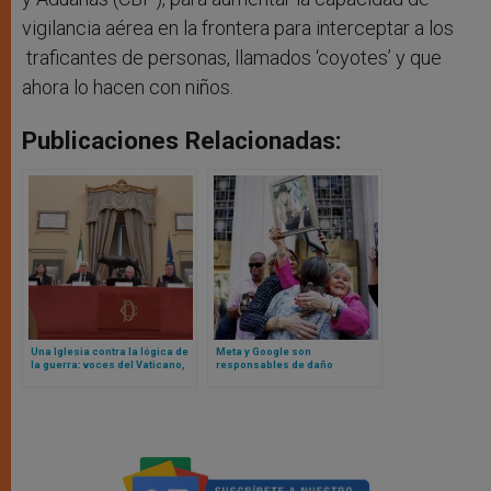
vigilancia aérea en la frontera para interceptar a los
traficantes de personas, llamados ‘coyotes’ y que
ahora lo hacen con niños.
Publicaciones Relacionadas:
Una Iglesia contra la lógica de
Meta y Google son
la guerra: voces del Vaticano,
responsables de daño
realidades de Oriente Medio y
psicológico, según demanda
el riesgo de la desaparición del
perdida en tribunales
cristianismo
estadounidenses