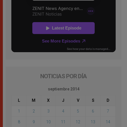
NOTICIAS POR DÍA
septiembre 2014
L
M
X
J
V
S
D
1
2
3
4
5
6
7
8
9
10
11
12
13
14