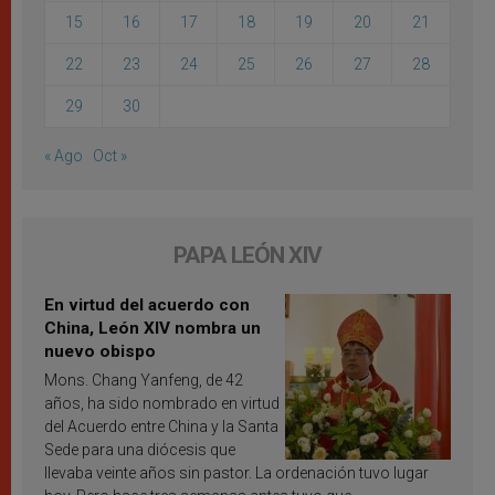
15
16
17
18
19
20
21
22
23
24
25
26
27
28
29
30
« Ago
Oct »
PAPA LEÓN XIV
En virtud del acuerdo con
China, León XIV nombra un
nuevo obispo
Mons. Chang Yanfeng, de 42
años, ha sido nombrado en virtud
del Acuerdo entre China y la Santa
Sede para una diócesis que
llevaba veinte años sin pastor. La ordenación tuvo lugar