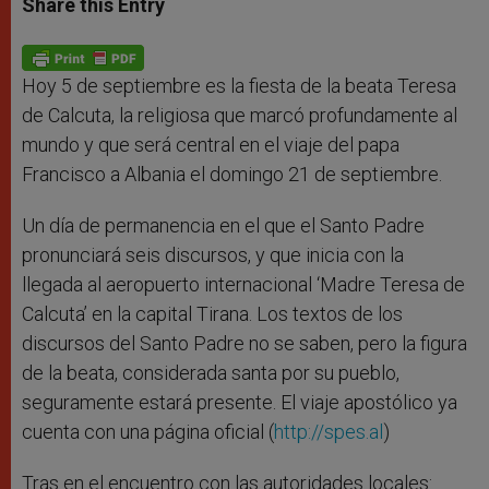
Share this Entry
s
e
b
t
e
A
n
o
e
p
g
o
r
p
e
k
r
Hoy 5 de septiembre es la fiesta de la beata Teresa
de Calcuta, la religiosa que marcó profundamente al
mundo y que será central en el viaje del papa
Francisco a Albania el domingo 21 de septiembre.
Un día de permanencia en el que el Santo Padre
pronunciará seis discursos, y que inicia con la
llegada al aeropuerto internacional ‘Madre Teresa de
Calcuta’ en la capital Tirana. Los textos de los
discursos del Santo Padre no se saben, pero la figura
de la beata, considerada santa por su pueblo,
seguramente estará presente. El viaje apostólico ya
cuenta con una página oficial (
http://spes.al
)
Tras en el encuentro con las autoridades locales: