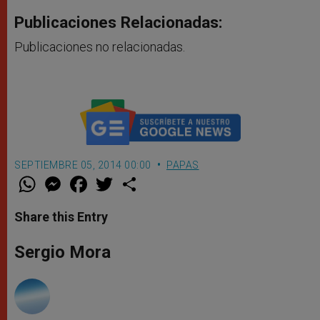
Publicaciones Relacionadas:
Publicaciones no relacionadas.
SEPTIEMBRE 05, 2014 00:00
PAPAS
W
M
F
T
S
h
e
a
w
h
a
s
c
i
a
t
s
e
t
r
Share this Entry
s
e
b
t
e
A
n
o
e
p
g
o
r
Sergio Mora
p
e
k
r