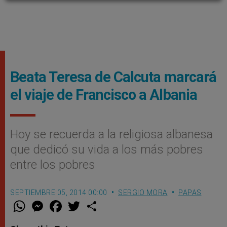
Beata Teresa de Calcuta marcará
el viaje de Francisco a Albania
Hoy se recuerda a la religiosa albanesa
que dedicó su vida a los más pobres
entre los pobres
SEPTIEMBRE 05, 2014 00:00
SERGIO MORA
PAPAS
W
M
F
T
S
h
e
a
w
h
a
s
c
i
a
t
s
e
t
r