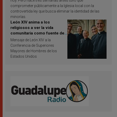
hoy. Pero hace tres semanas antes tuvo que
comprometer públicamente a la Iglesia local con la
controvertida ley que busca eliminar la identidad de las
minorías.
León XIV anima a los
religiosos a ver la vida
comunitaria como fuente de
inspiración y santificación
Mensaje de León XIV a la
Conferencia de Superiores
Mayores de Hombres de los
Estados Unidos