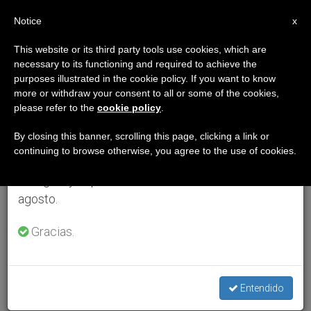
ES
Notice
×
x
Aviso importante
This website or its third party tools use cookies, which are
necessary to its functioning and required to achieve the
Del 27 de julio al 7 de agosto haremos la pausa
purposes illustrated in the cookie policy. If you want to know
anual, aprovechando que en el periodo de verano
more or withdraw your consent to all or some of the cookies,
please refer to the
cookie policy
.
se generan menos informaciones y también el
consumo de las mismas disminuye.
By closing this banner, scrolling this page, clicking a link or
continuing to browse otherwise, you agree to the use of cookies.
Retomamos el trabajo ordinario de las ediciones
en inglés y español de ZENIT el lunes 10 de
agosto.
Gracias.
Entendido