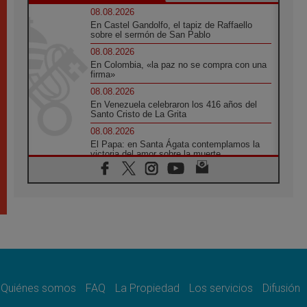
08.08.2026
En Castel Gandolfo, el tapiz de Raffaello
sobre el sermón de San Pablo
08.08.2026
En Colombia, «la paz no se compra con una
firma»
08.08.2026
En Venezuela celebraron los 416 años del
Santo Cristo de La Grita
08.08.2026
El Papa: en Santa Ágata contemplamos la
victoria del amor sobre la muerte
08.08.2026
León XIV visitará el Santuario de la Madre
del Buen Consejo de Genazzano
07.08.2026
Filipinas: el Vicariato Apostólico de Calapán
se convierte en diócesis
07.08.2026
Honduras: Los desplazados invisibles de una
crisis olvidada
Quiénes somos
FAQ
La Propiedad
Los servicios
Difusión
07.08.2026
Bokalic: "En Argentina el Papa León señalará