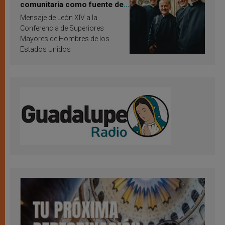
comunitaria como fuente de
inspiración y santificación
Mensaje de León XIV a la
Conferencia de Superiores
Mayores de Hombres de los
Estados Unidos