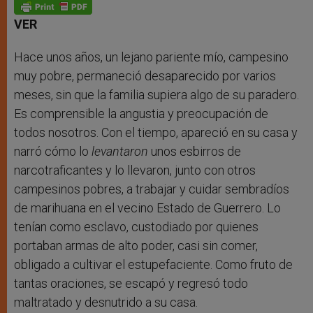
p
g
o
r
p
e
k
r
VER
Hace unos años, un lejano pariente mío, campesino
muy pobre, permaneció desaparecido por varios
meses, sin que la familia supiera algo de su paradero.
Es comprensible la angustia y preocupación de
todos nosotros. Con el tiempo, apareció en su casa y
narró cómo lo
levantaron
unos esbirros de
narcotraficantes y lo llevaron, junto con otros
campesinos pobres, a trabajar y cuidar sembradíos
de marihuana en el vecino Estado de Guerrero. Lo
tenían como esclavo, custodiado por quienes
portaban armas de alto poder, casi sin comer,
obligado a cultivar el estupefaciente. Como fruto de
tantas oraciones, se escapó y regresó todo
maltratado y desnutrido a su casa.