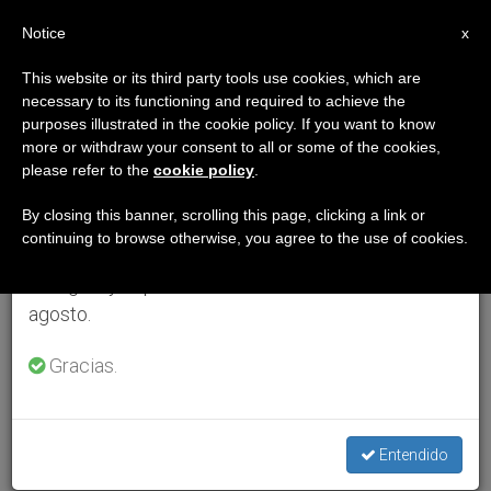
ES
Notice
×
x
Aviso importante
This website or its third party tools use cookies, which are
necessary to its functioning and required to achieve the
Del 27 de julio al 7 de agosto haremos la pausa
purposes illustrated in the cookie policy. If you want to know
anual, aprovechando que en el periodo de verano
more or withdraw your consent to all or some of the cookies,
please refer to the
cookie policy
.
se generan menos informaciones y también el
consumo de las mismas disminuye.
By closing this banner, scrolling this page, clicking a link or
continuing to browse otherwise, you agree to the use of cookies.
Retomamos el trabajo ordinario de las ediciones
en inglés y español de ZENIT el lunes 10 de
agosto.
Gracias.
Entendido