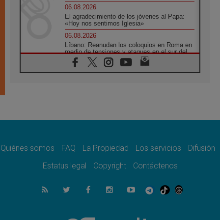
06.08.2026
El agradecimiento de los jóvenes al Papa:
«Hoy nos sentimos Iglesia»
06.08.2026
Líbano: Reanudan los coloquios en Roma en
medio de tensiones y ataques en el sur del
país
06.08.2026
Hiroshima y Nagasaki, 81 años después.
Comienzan "Diez Días Oración por la Paz"
06.08.2026
Pizzaballa en Asís: los cristianos quieren
paz
06.08.2026
Sturla: La visita de León XIV será una buena
noticia para todo el Uruguay
Quiénes somos
FAQ
La Propiedad
Los servicios
Difusión
06.08.2026
Estatus legal
Copyright
Contáctenos
León XIV: La revolución del Evangelio
derriba los muros que separan
06.08.2026
La Iglesia en Ceuta: caridad y esperanza
frente al drama migratorio
06.08.2026