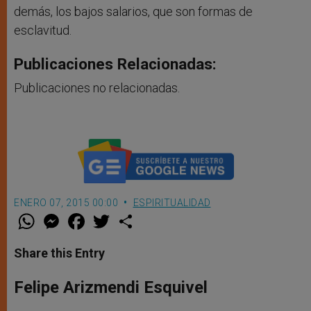
demás, los bajos salarios, que son formas de
esclavitud.
Publicaciones Relacionadas:
Publicaciones no relacionadas.
ENERO 07, 2015 00:00
ESPIRITUALIDAD
W
M
F
T
S
h
e
a
w
h
a
s
c
i
a
t
s
e
t
r
Share this Entry
s
e
b
t
e
A
n
o
e
p
g
o
r
Felipe Arizmendi Esquivel
p
e
k
r