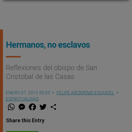
Hermanos, no esclavos
Reflexiones del obispo de San
Cristobal de las Casas
ENERO 07, 2015 00:00
FELIPE ARIZMENDI ESQUIVEL
ESPIRITUALIDAD
W
M
F
T
S
h
e
a
w
h
a
s
c
i
a
t
s
e
t
r
Share this Entry
s
e
b
t
e
A
n
o
e