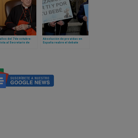
años del 7 de octubre:
Absolución de pro vidas en
ista al Secretario de
España reabre el debate
 Vaticano sobre el
europeo sobre vigilias provida
ismo de Hamas y la
y libertades públicas
re en Gaza