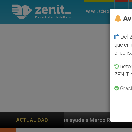
PAPA LEÓN XIV
ROMA
Av
Del 2
que en 
el cons
Retom
ZENIT e
Graci
iden ayuda a Marco Rubio ante persecución de colonos 
ACTUALIDAD