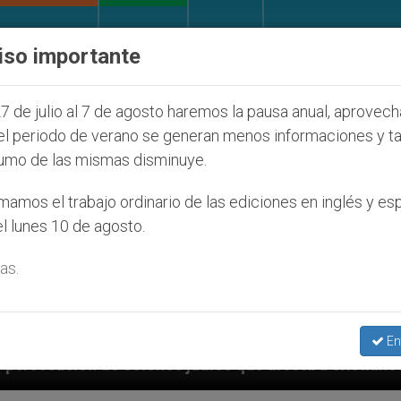
IGLESIA Y MUNDO
DOCUMENTOS
DONATIVOS
iso importante
7 de julio al 7 de agosto haremos la pausa anual, aprovec
el periodo de verano se generan menos informaciones y t
umo de las mismas disminuye.
amos el trabajo ordinario de las ediciones en inglés y es
l lunes 10 de agosto.
as.
En
judíos que afecta a cristianos (y no sólo) en Tierra 