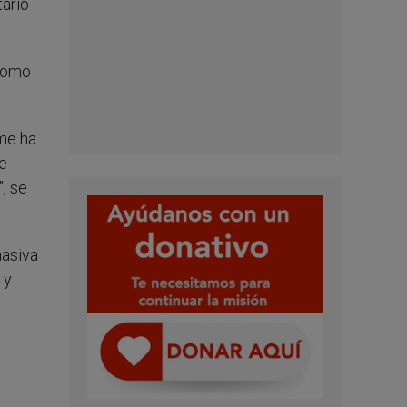
tario
 como
 me ha
de
, se
masiva
 y