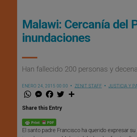
Malawi: Cercanía del P
inundaciones
Han fallecido 200 personas y decen
ENERO 24, 2015 00:00
ZENIT STAFF
JUSTICIA Y P
W
M
F
T
S
h
e
a
w
h
a
s
c
i
a
t
s
e
t
r
Share this Entry
s
e
b
t
e
A
n
o
e
p
g
o
r
p
e
k
El santo padre Francisco ha querido expresar su 
r