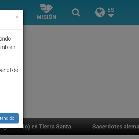
ES
×
MISIÓN
hando
ambién
pañol de
tendido
Santa
Sacerdotes alemanes fieles al Papa contes