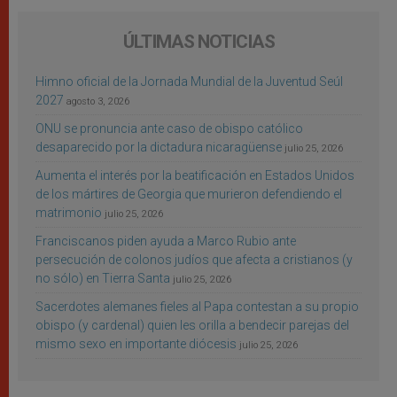
ÚLTIMAS NOTICIAS
Himno oficial de la Jornada Mundial de la Juventud Seúl
2027
agosto 3, 2026
ONU se pronuncia ante caso de obispo católico
desaparecido por la dictadura nicaragüense
julio 25, 2026
Aumenta el interés por la beatificación en Estados Unidos
de los mártires de Georgia que murieron defendiendo el
matrimonio
julio 25, 2026
Franciscanos piden ayuda a Marco Rubio ante
persecución de colonos judíos que afecta a cristianos (y
no sólo) en Tierra Santa
julio 25, 2026
Sacerdotes alemanes fieles al Papa contestan a su propio
obispo (y cardenal) quien les orilla a bendecir parejas del
mismo sexo en importante diócesis
julio 25, 2026