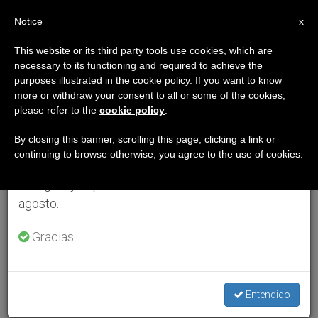
ES
Notice
×
x
Aviso importante
This website or its third party tools use cookies, which are
necessary to its functioning and required to achieve the
Del 27 de julio al 7 de agosto haremos la pausa
purposes illustrated in the cookie policy. If you want to know
anual, aprovechando que en el periodo de verano
more or withdraw your consent to all or some of the cookies,
please refer to the
cookie policy
.
se generan menos informaciones y también el
consumo de las mismas disminuye.
By closing this banner, scrolling this page, clicking a link or
continuing to browse otherwise, you agree to the use of cookies.
Retomamos el trabajo ordinario de las ediciones
en inglés y español de ZENIT el lunes 10 de
agosto.
Gracias.
Entendido