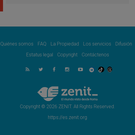
frente al drama migratorio
06.08.2026
La visita del Papa a Perú será un tiempo de
gracia reconciliación y esperanza
06.08.2026
Cardenal Rossi: "La llegada del Papa León a
Argentina es un homenaje a Francisco"
Quiénes somos
FAQ
La Propiedad
Los servicios
Difusión
06.08.2026
En Asís, León XIV invita a los jóvenes a
Estatus legal
Copyright
Contáctenos
«construir la civilización del amor»
05.08.2026
El cardenal Parolin en México: Toda la
sociedad necesita el mensaje del Evangelio
05.08.2026
Santa María la Mayor, Makrickas: La gracia
de Dios desciende sobre el mundo
Copyright © 2026 ZENIT. All Rights Reserved.
https://es.zenit.org