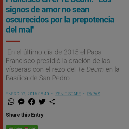
signos de amor no sean
oscurecidos por la prepotencia
del mal"
En el último día de 2015 el Papa
Francisco presidió la oración de las
vísperas con el rezo del
Te Deum
en la
Basílica de San Pedro.
ENERO 02, 2016 08:40
ZENIT STAFF
PAPAS
W
M
F
T
S
h
e
a
w
h
a
s
c
i
a
t
s
e
t
r
Share this Entry
s
e
b
t
e
A
n
o
e
p
g
o
r