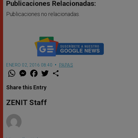
Publicaciones Relacionadas:
Publicaciones no relacionadas.
ENERO 02, 2016 08:40
PAPAS
W
M
F
T
S
h
e
a
w
h
a
s
c
i
a
t
s
e
t
r
Share this Entry
s
e
b
t
e
A
n
o
e
p
g
o
r
ZENIT Staff
p
e
k
r