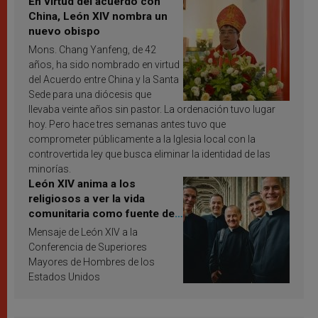
En virtud del acuerdo con
China, León XIV nombra un
nuevo obispo
Mons. Chang Yanfeng, de 42
años, ha sido nombrado en virtud
del Acuerdo entre China y la Santa
Sede para una diócesis que
llevaba veinte años sin pastor. La ordenación tuvo lugar
hoy. Pero hace tres semanas antes tuvo que
comprometer públicamente a la Iglesia local con la
controvertida ley que busca eliminar la identidad de las
minorías.
León XIV anima a los
religiosos a ver la vida
comunitaria como fuente de
inspiración y santificación
Mensaje de León XIV a la
Conferencia de Superiores
Mayores de Hombres de los
Estados Unidos