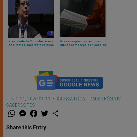
Presidente de Colombia acosa
Presos españoles recibirán
en directo a sacerdote católico
Biblias como regalo en ocasión
por hablar contra el
de la visita del Papa a España
comunismo
JUNIO 11, 2026 01:13
IGLESIA LOCAL
,
PAPA LEÓN XIV
,
SACERDOTES
W
M
F
T
S
h
e
a
w
h
a
s
c
i
a
t
s
e
t
r
Share this Entry
s
e
b
t
e
A
n
o
e