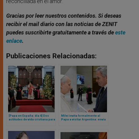
reconciliada en el amor.
Gracias por leer nuestros contenidos. Si deseas
recibir el mail diario con las noticias de ZENIT
puedes suscribirte gratuitamente a través de
este
enlace
.
Publicaciones Relacionadas:
[Papa en España: día 6] Dos
Milei invita formalmente al
actitudes de vida cristiana para
Papa a visitar Argentina: envía
ser “arquitectos sabios” en la
a su canciller al Vaticano a
construcción de la civilización
entregar carta en mano a León
del amor, según León XIV
XIV