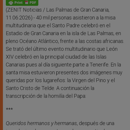
p
g
o
r
p
e
k
r
(ZENIT Noticias / Las Palmas de Gran Canaria,
11.06.2026).- 40 mil personas asistieron a la misa
multitudinaria que el Santo Padre celebró en el
Estadio de Gran Canaria en la isla de Las Palmas, en
pleno Océano Atlántico, frente a las costas africanas.
Se trató del último evento multitudinario que León
XIV celebró en la principal ciudad de las Islas
Canarias pues al día siguiente parte a Tenerife. En la
santa misa estuvieron presentes dos imágenes muy
queridas por los lugareños: la Virgen del Pino y el
Santo Cristo de Telde. A continuación la
transcripción de la homilía del Papa:
***
Queridos hermanos y hermanas
, después de una