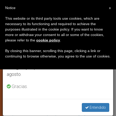
ES
Notice
×
x
Aviso importante
This website or its third party tools use cookies, which are
necessary to its functioning and required to achieve the
Del 27 de julio al 7 de agosto haremos la pausa
,
,
IGLESIA LOCAL
PAPA LEÓN XIV
SACERDOTES
purposes illustrated in the cookie policy. If you want to know
anual, aprovechando que en el periodo de verano
more or withdraw your consent to all or some of the cookies,
please refer to the
cookie policy
.
se generan menos informaciones y también el
consumo de las mismas disminuye.
By closing this banner, scrolling this page, clicking a link or
continuing to browse otherwise, you agree to the use of cookies.
Retomamos el trabajo ordinario de las ediciones
en inglés y español de ZENIT el lunes 10 de
agosto.
Gracias.
Se Trató Del Último Evento Multitudinario Que León XIV Celebró En La
Principal Ciudad De Las Islas Canarias Pues Al Día Siguiente Parte A
Tenerife Foto: Vatican Media
[Papa en España: día 6] “Con los
Entendido