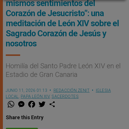
mismos sentimientos del
Corazón de Jesucristo”: una
meditación de León XIV sobre el
Sagrado Corazón de Jesús y
nosotros
Homilía del Santo Padre León XIV en el
Estadio de Gran Canaria
JUNIO 11, 2026 01:13
REDACCIÓN ZENIT
IGLESIA
LOCAL
,
PAPA LEÓN XIV
,
SACERDOTES
W
M
F
T
S
h
e
a
w
h
a
s
c
i
a
t
s
e
t
r
Share this Entry
s
e
b
t
e
A
n
o
e