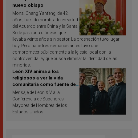
nuevo obispo
Mons. Chang Yanfeng, de 42
años, ha sido nombrado en virtud
del Acuerdo entre China y la Santa
Sede para una diócesis que
llevaba veinte años sin pastor. La ordenación tuvo lugar
hoy. Pero hace tres semanas antes tuvo que
comprometer públicamente a la Iglesia local con la
controvertida ley que busca eliminar la identidad de las
minorías.
León XIV anima a los
religiosos a ver la vida
comunitaria como fuente de
inspiración y santificación
Mensaje de León XIV a la
Conferencia de Superiores
Mayores de Hombres de los
Estados Unidos