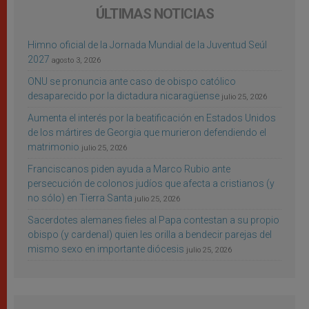
ÚLTIMAS NOTICIAS
Himno oficial de la Jornada Mundial de la Juventud Seúl
2027
agosto 3, 2026
ONU se pronuncia ante caso de obispo católico
desaparecido por la dictadura nicaragüense
julio 25, 2026
Aumenta el interés por la beatificación en Estados Unidos
de los mártires de Georgia que murieron defendiendo el
matrimonio
julio 25, 2026
Franciscanos piden ayuda a Marco Rubio ante
persecución de colonos judíos que afecta a cristianos (y
no sólo) en Tierra Santa
julio 25, 2026
Sacerdotes alemanes fieles al Papa contestan a su propio
obispo (y cardenal) quien les orilla a bendecir parejas del
mismo sexo en importante diócesis
julio 25, 2026