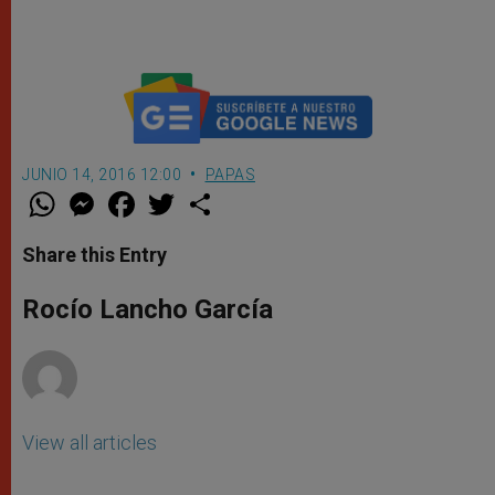
JUNIO 14, 2016 12:00
PAPAS
W
M
F
T
S
h
e
a
w
h
a
s
c
i
a
t
s
e
t
r
Share this Entry
s
e
b
t
e
A
n
o
e
p
g
o
r
Rocío Lancho García
p
e
k
r
View all articles