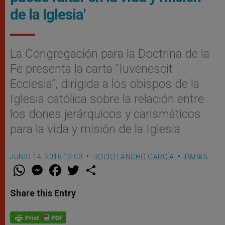
de la Iglesia'
La Congregación para la Doctrina de la
Fe presenta la carta “Iuvenescit
Ecclesia”, dirigida a los obispos de la
Iglesia católica sobre la relación entre
los dones jerárquicos y carismáticos
para la vida y misión de la Iglesia
JUNIO 14, 2016 12:00
ROCÍO LANCHO GARCÍA
PAPAS
W
M
F
T
S
h
e
a
w
h
a
s
c
i
a
t
s
e
t
r
Share this Entry
s
e
b
t
e
A
n
o
e
p
g
o
r
p
e
k