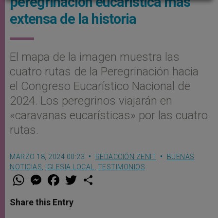
peregrinación eucarística más
extensa de la historia
El mapa de la imagen muestra las
cuatro rutas de la Peregrinación hacia
el Congreso Eucarístico Nacional de
2024. Los peregrinos viajarán en
«caravanas eucarísticas» por las cuatro
rutas.
MARZO 18, 2024 00:23
REDACCIÓN ZENIT
BUENAS
NOTICIAS
,
IGLESIA LOCAL
,
TESTIMONIOS
W
M
F
T
S
h
e
a
w
h
a
s
c
i
a
t
s
e
t
r
Share this Entry
s
e
b
t
e
A
n
o
e