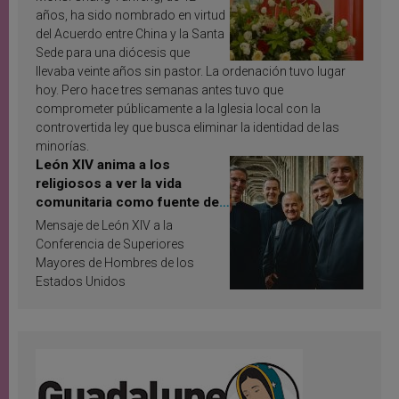
años, ha sido nombrado en virtud
del Acuerdo entre China y la Santa
Sede para una diócesis que
llevaba veinte años sin pastor. La ordenación tuvo lugar
hoy. Pero hace tres semanas antes tuvo que
comprometer públicamente a la Iglesia local con la
controvertida ley que busca eliminar la identidad de las
minorías.
León XIV anima a los
religiosos a ver la vida
comunitaria como fuente de
inspiración y santificación
Mensaje de León XIV a la
Conferencia de Superiores
Mayores de Hombres de los
Estados Unidos