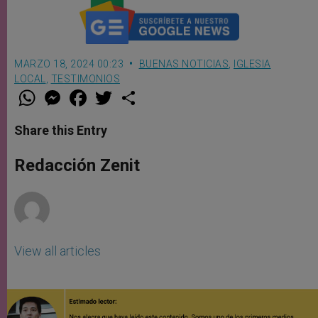
MARZO 18, 2024 00:23
BUENAS NOTICIAS
,
IGLESIA
LOCAL
,
TESTIMONIOS
W
M
F
T
S
h
e
a
w
h
a
s
c
i
a
t
s
e
t
r
Share this Entry
s
e
b
t
e
A
n
o
e
p
g
o
r
Redacción Zenit
p
e
k
r
View all articles