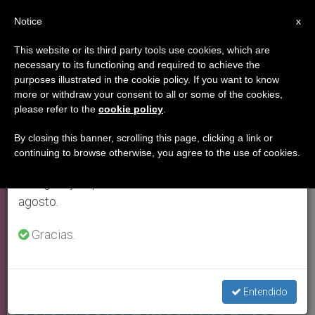
ES
Notice
×
x
Aviso importante
This website or its third party tools use cookies, which are
necessary to its functioning and required to achieve the
Del 27 de julio al 7 de agosto haremos la pausa
,
,
BUENAS NOTICIAS
IGLESIA LOCAL
TESTIMONIOS
purposes illustrated in the cookie policy. If you want to know
anual, aprovechando que en el periodo de verano
more or withdraw your consent to all or some of the cookies,
please refer to the
cookie policy
.
se generan menos informaciones y también el
consumo de las mismas disminuye.
By closing this banner, scrolling this page, clicking a link or
continuing to browse otherwise, you agree to the use of cookies.
Retomamos el trabajo ordinario de las ediciones
en inglés y español de ZENIT el lunes 10 de
agosto.
Gracias.
Foto: Portaluz
Por amor a Dios: 24 adoradores
perpetuos lideran la
Entendido