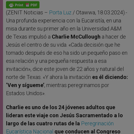
p
g
o
r
p
e
k
r
(ZENIT Noticias –
Porta Luz
/ Otawwa, 18.03.2024).-
Una profunda experiencia con la Eucaristía, en una
misa durante su primer año en la Universidad A&M
de Texas impulsó a
Charlie McCullough
a hacer de
Jesús el centro de su vida. «Cada decisión que he
tomado después de eso ha sido un pequeño paso en
esa relación y una pequeña respuesta a esa
invitación», dice este joven de 22 años y natural del
norte de Texas. «Y ahora la invitación
es él diciendo:
‘Ven y sígueme’
, mientras peregrinamos por
Estados Unidos».
Charlie es uno de los 24 jóvenes adultos que
lideran este viaje con Jesús Sacramentado a lo
largo de las cuatro rutas de la
Peregrinación
Eucarística Nacional
que conducen al Congreso