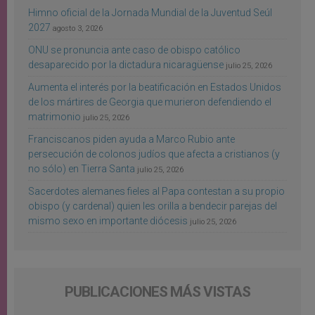
Himno oficial de la Jornada Mundial de la Juventud Seúl
2027
agosto 3, 2026
ONU se pronuncia ante caso de obispo católico
desaparecido por la dictadura nicaragüense
julio 25, 2026
Aumenta el interés por la beatificación en Estados Unidos
de los mártires de Georgia que murieron defendiendo el
matrimonio
julio 25, 2026
Franciscanos piden ayuda a Marco Rubio ante
persecución de colonos judíos que afecta a cristianos (y
no sólo) en Tierra Santa
julio 25, 2026
Sacerdotes alemanes fieles al Papa contestan a su propio
obispo (y cardenal) quien les orilla a bendecir parejas del
mismo sexo en importante diócesis
julio 25, 2026
PUBLICACIONES MÁS VISTAS