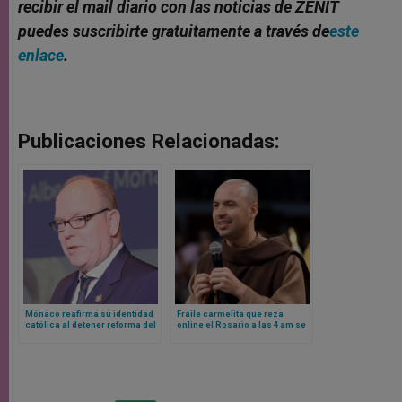
recibir el mail diario con las noticias de ZENIT
puedes suscribirte gratuitamente a través de
este
enlace
.
Publicaciones Relacionadas:
Mónaco reafirma su identidad
Fraile carmelita que reza
católica al detener reforma del
online el Rosario a las 4 am se
aborto: Príncipe refuta
convierte en el streamer más
promulgar la ley
visto de Brasil en 2025