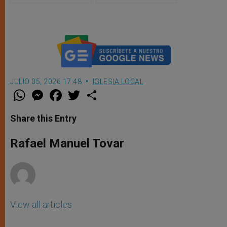
publicada
JULIO 05, 2026 17:48
IGLESIA LOCAL
W
M
F
T
S
h
e
a
w
h
a
s
c
i
a
t
s
e
t
r
Share this Entry
s
e
b
t
e
A
n
o
e
p
g
o
r
Rafael Manuel Tovar
p
e
k
r
View all articles