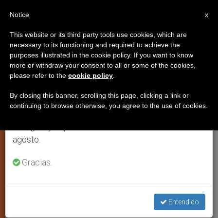
ES
Notice
×
x
Aviso importante
This website or its third party tools use cookies, which are
necessary to its functioning and required to achieve the
Del 27 de julio al 7 de agosto haremos la pausa
IGLESIA LOCAL
purposes illustrated in the cookie policy. If you want to know
anual, aprovechando que en el periodo de verano
more or withdraw your consent to all or some of the cookies,
please refer to the
cookie policy
.
se generan menos informaciones y también el
consumo de las mismas disminuye.
By closing this banner, scrolling this page, clicking a link or
continuing to browse otherwise, you agree to the use of cookies.
Retomamos el trabajo ordinario de las ediciones
en inglés y español de ZENIT el lunes 10 de
agosto.
Gracias.
Bebé (C) Cathopic
Entendido
Se desploma la tasa de natalidad