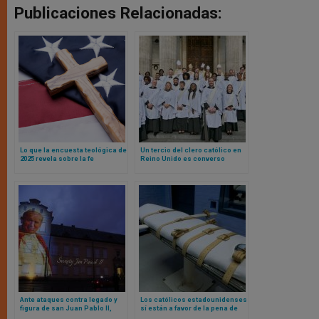
Publicaciones Relacionadas:
Lo que la encuesta teológica de
Un tercio del clero católico en
2025 revela sobre la fe
Reino Unido es converso
estadounidense
anglicano: las sorprendentes
revelaciones de una
investigación
Ante ataques contra legado y
Los católicos estadounidenses
figura de san Juan Pablo II,
sí están a favor de la pena de
obispos polacos alzan la voz
muerte, según encuesta recién