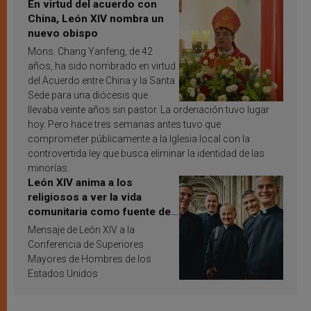
En virtud del acuerdo con
China, León XIV nombra un
nuevo obispo
Mons. Chang Yanfeng, de 42
años, ha sido nombrado en virtud
del Acuerdo entre China y la Santa
Sede para una diócesis que
llevaba veinte años sin pastor. La ordenación tuvo lugar
hoy. Pero hace tres semanas antes tuvo que
comprometer públicamente a la Iglesia local con la
controvertida ley que busca eliminar la identidad de las
minorías.
León XIV anima a los
religiosos a ver la vida
comunitaria como fuente de
inspiración y santificación
Mensaje de León XIV a la
Conferencia de Superiores
Mayores de Hombres de los
Estados Unidos