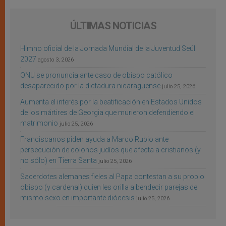
ÚLTIMAS NOTICIAS
Himno oficial de la Jornada Mundial de la Juventud Seúl
2027
agosto 3, 2026
ONU se pronuncia ante caso de obispo católico
desaparecido por la dictadura nicaragüense
julio 25, 2026
Aumenta el interés por la beatificación en Estados Unidos
de los mártires de Georgia que murieron defendiendo el
matrimonio
julio 25, 2026
Franciscanos piden ayuda a Marco Rubio ante
persecución de colonos judíos que afecta a cristianos (y
no sólo) en Tierra Santa
julio 25, 2026
Sacerdotes alemanes fieles al Papa contestan a su propio
obispo (y cardenal) quien les orilla a bendecir parejas del
mismo sexo en importante diócesis
julio 25, 2026