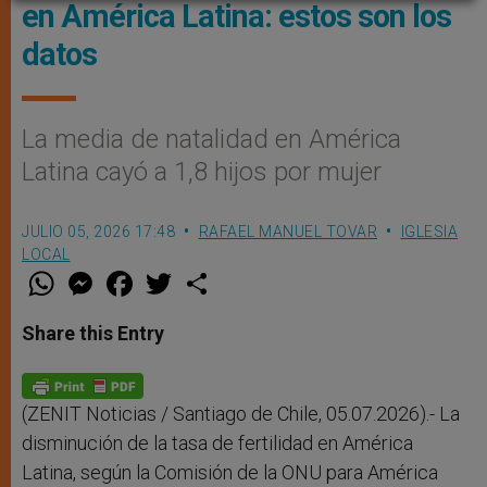
en América Latina: estos son los
datos
La media de natalidad en América
Latina cayó a 1,8 hijos por mujer
JULIO 05, 2026 17:48
RAFAEL MANUEL TOVAR
IGLESIA
LOCAL
W
M
F
T
S
h
e
a
w
h
a
s
c
i
a
t
s
e
t
r
Share this Entry
s
e
b
t
e
A
n
o
e
p
g
o
r
p
e
k
r
(ZENIT Noticias / Santiago de Chile, 05.07.2026).- La
disminución de la tasa de fertilidad en América
Latina, según la Comisión de la ONU para América