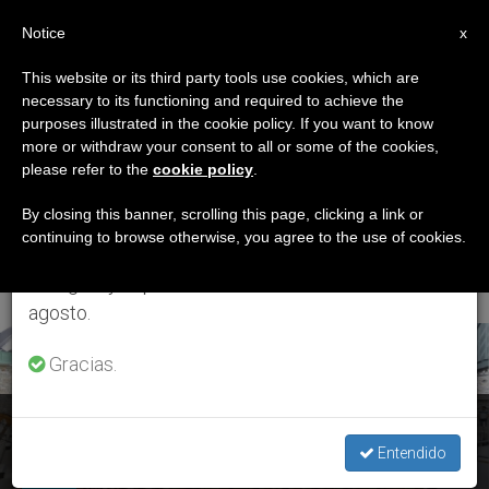
ES
Notice
×
x
Aviso importante
This website or its third party tools use cookies, which are
necessary to its functioning and required to achieve the
Del 27 de julio al 7 de agosto haremos la pausa
CATEGORÍA
purposes illustrated in the cookie policy. If you want to know
anual, aprovechando que en el periodo de verano
Archive For The
more or withdraw your consent to all or some of the cookies,
please refer to the
cookie policy
.
se generan menos informaciones y también el
‘Ideología De Género’
consumo de las mismas disminuye.
By closing this banner, scrolling this page, clicking a link or
continuing to browse otherwise, you agree to the use of cookies.
Category
Retomamos el trabajo ordinario de las ediciones
en inglés y español de ZENIT el lunes 10 de
agosto.
ÚLTIMAS NOTICIAS
Gracias.
Canadá: parlamento declara delito el decir en público lo que
la Biblia afirma sobre la homosexualidad
Entendido