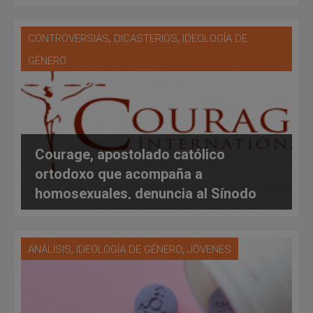
ortodoxo católico para homosexuales
,
,
CONTROVERSIAS
DICASTERIOS
IDEOLOGÍA DE
GÉNERO
Courage, apostolado católico
ortodoxo que acompaña a
homosexuales, denuncia al Sínodo
del Vaticano por calumnia y
difamación
,
,
ANÁLISIS
IDEOLOGÍA DE GÉNERO
JÓVENES