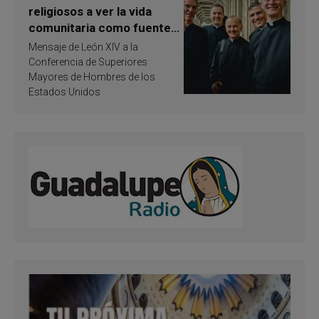
religiosos a ver la vida
comunitaria como fuente
de inspiración y
Mensaje de León XIV a la
santificación
Conferencia de Superiores
Mayores de Hombres de los
Estados Unidos