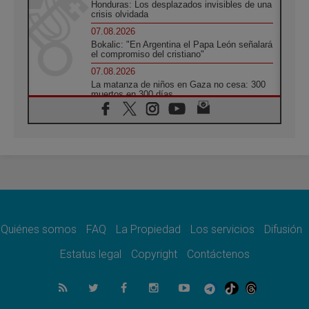
Honduras: Los desplazados invisibles de una
crisis olvidada
07.08.2026
Bokalic: "En Argentina el Papa León señalará
el compromiso del cristiano"
07.08.2026
La matanza de niños en Gaza no cesa: 300
muertos en 300 días
07.08.2026
Tagle: La guerra desfigura el mundo, solo la
revelación de Dios lo transfigura
07.08.2026
Presentada la Trienal de Arte de las
Universidades Católicas: «Exercises in
Empathy»
07.08.2026
Fortunatus Nwachukwu: la comunicación
como misión al servicio del Evangelio
Quiénes somos
FAQ
La Propiedad
Los servicios
Difusión
07.08.2026
Estatus legal
Copyright
Contáctenos
SIGNIS 2026, dar voz a las religiosas en el
espacio público
07.08.2026
Lanzan un proyecto de empoderamiento
digital para mujeres líderes en África