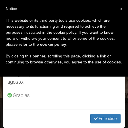
ES
Notice
×
x
Aviso importante
This website or its third party tools use cookies, which are
necessary to its functioning and required to achieve the
Del 27 de julio al 7 de agosto haremos la pausa
ETIQUETA
purposes illustrated in the cookie policy. If you want to know
anual, aprovechando que en el periodo de verano
Posts Tagged ‘100
more or withdraw your consent to all or some of the cookies,
please refer to the
cookie policy
.
se generan menos informaciones y también el
Pesebres Del Vaticano’
consumo de las mismas disminuye.
By closing this banner, scrolling this page, clicking a link or
continuing to browse otherwise, you agree to the use of cookies.
Retomamos el trabajo ordinario de las ediciones
en inglés y español de ZENIT el lunes 10 de
ÚLTIMAS NOTICIAS
agosto.
Gracias.
Vaticano: “Los 100 pesebres”, en la plaza de San Pedro
Entendido
DEC 15, 2020 12:02