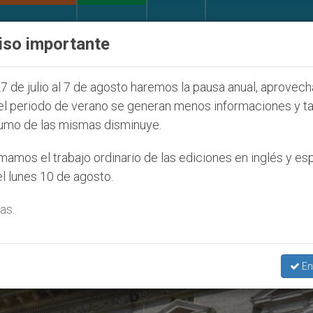
IGLESIA Y MUNDO
DOCUMENTOS
DONATIVOS
iso importante
ud Seúl 2027
ONU se pronuncia ante caso de ob
7 de julio al 7 de agosto haremos la pausa anual, aprovec
el periodo de verano se generan menos informaciones y t
umo de las mismas disminuye.
Septiembre 2020’
amos el trabajo ordinario de las ediciones en inglés y es
l lunes 10 de agosto.
as.
En