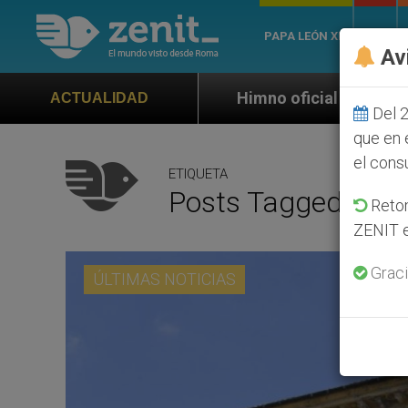
PAPA LEÓN XIV
ROMA
Av
Himno oficial de la Jornada Mundial de la Juvent
ACTUALIDAD
Del 2
que en 
el cons
ETIQUETA
Posts Tagged ‘13 
Retom
ZENIT e
Graci
ÚLTIMAS NOTICIAS