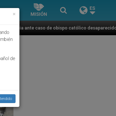
ES
×
MISIÓN
ispo católico desaparecido por la dictadura nicarag
hando
ambién
pañol de
tendido