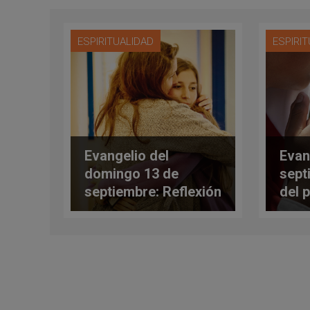
ESPIRITUALIDAD
ESPIRI
Evangelio del
Evan
domingo 13 de
sept
septiembre: Reflexión
del 
de Enrique Díaz Díaz
Rive