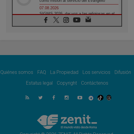
como misión al servicio del Evangelio
07.08.2026
SIGNIS 2026, dar voz a las religiosas en el
espacio público
07.08.2026
Lanzan un proyecto de empoderamiento
digital para mujeres líderes en África
07.08.2026
Programa oficial del Viaje Apostólico del
Papa León XIV a Francia
07.08.2026
Obispos de Ecuador: El bien de las familias
no admite premuras legislativas
Quiénes somos
FAQ
La Propiedad
Los servicios
Difusión
06.08.2026
Estatus legal
Copyright
Contáctenos
Cardenal Parolin: La paz comienza con la
empatía al dolor del otro
06.08.2026
Fray Marco Vianelli: Aprender el Evangelio
de la Paz en la Escuela de San Francisco
06.08.2026
La visita del Papa León XIV a Asís en un
minuto