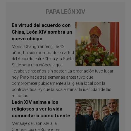
PAPA LEÓN XIV
En virtud del acuerdo con
China, León XIV nombra un
nuevo obispo
Mons. Chang Yanfeng, de 42
años, ha sido nombrado en virtud
del Acuerdo entre China y la Santa
Sede para una diócesis que
llevaba veinte años sin pastor. La ordenación tuvo lugar
hoy. Pero hace tres semanas antes tuvo que
comprometer públicamente a la Iglesia local con la
controvertida ley que busca eliminar la identidad de las
minorías.
León XIV anima a los
religiosos a ver la vida
comunitaria como fuente
de inspiración y
Mensaje de León XIV a la
santificación
Conferencia de Superiores