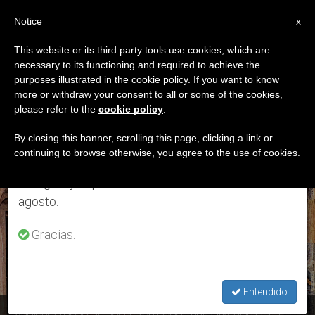
ES
Notice
×
x
Aviso importante
This website or its third party tools use cookies, which are
necessary to its functioning and required to achieve the
Del 27 de julio al 7 de agosto haremos la pausa
ETIQUETA
purposes illustrated in the cookie policy. If you want to know
anual, aprovechando que en el periodo de verano
Posts Tagged
more or withdraw your consent to all or some of the cookies,
please refer to the
cookie policy
.
se generan menos informaciones y también el
‘17/05/2017’
consumo de las mismas disminuye.
By closing this banner, scrolling this page, clicking a link or
continuing to browse otherwise, you agree to the use of cookies.
Retomamos el trabajo ordinario de las ediciones
en inglés y español de ZENIT el lunes 10 de
ÚLTIMAS NOTICIAS
agosto.
Gracias.
Entendido
Audiencia general: "Jesús, tomando la iniciativa llama a la