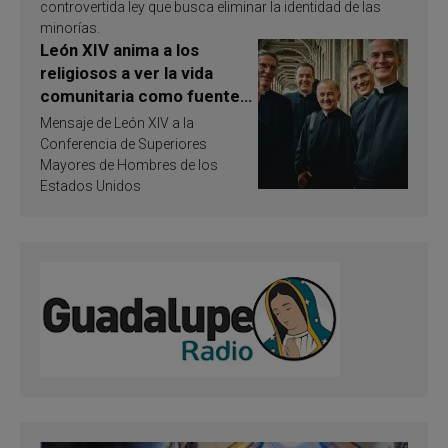
controvertida ley que busca eliminar la identidad de las
minorías.
León XIV anima a los
religiosos a ver la vida
comunitaria como fuente
de inspiración y
Mensaje de León XIV a la
santificación
Conferencia de Superiores
Mayores de Hombres de los
Estados Unidos