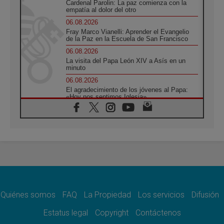
Cardenal Parolin: La paz comienza con la
empatía al dolor del otro
06.08.2026
Fray Marco Vianelli: Aprender el Evangelio
de la Paz en la Escuela de San Francisco
06.08.2026
La visita del Papa León XIV a Asís en un
minuto
06.08.2026
El agradecimiento de los jóvenes al Papa:
«Hoy nos sentimos Iglesia»
06.08.2026
Líbano: Reanudan los coloquios en Roma en
medio de tensiones y ataques en el sur del
país
06.08.2026
Hiroshima y Nagasaki, 81 años después.
Comienzan "Diez Días Oración por la Paz"
06.08.2026
Pizzaballa en Asís: los cristianos quieren
paz
Quiénes somos
FAQ
La Propiedad
Los servicios
Difusión
06.08.2026
Estatus legal
Copyright
Contáctenos
Sturla: La visita de León XIV será una buena
noticia para todo el Uruguay