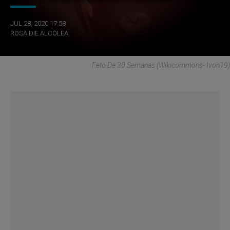
JUL 28, 2020 17:58
ROSA DIE ALCOLEA
Feto De 30 Semanas (Wikicommons- Ivon19)