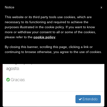
ES
Notice
×
x
Aviso importante
This website or its third party tools use cookies, which are
necessary to its functioning and required to achieve the
Del 27 de julio al 7 de agosto haremos la pausa
ETIQUETA
purposes illustrated in the cookie policy. If you want to know
anual, aprovechando que en el periodo de verano
Posts Tagged ‘28 Julio
more or withdraw your consent to all or some of the cookies,
please refer to the
cookie policy
.
se generan menos informaciones y también el
2020’
consumo de las mismas disminuye.
By closing this banner, scrolling this page, clicking a link or
continuing to browse otherwise, you agree to the use of cookies.
Retomamos el trabajo ordinario de las ediciones
en inglés y español de ZENIT el lunes 10 de
ÚLTIMAS NOTICIAS
agosto.
Gracias.
México: Los obispos reiteran el valor de la vida ante posible
Entendido
despenalización del aborto