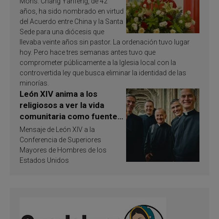
Mons. Chang Yanfeng, de 42
años, ha sido nombrado en virtud
del Acuerdo entre China y la Santa
Sede para una diócesis que
llevaba veinte años sin pastor. La ordenación tuvo lugar
hoy. Pero hace tres semanas antes tuvo que
comprometer públicamente a la Iglesia local con la
controvertida ley que busca eliminar la identidad de las
minorías.
León XIV anima a los
religiosos a ver la vida
comunitaria como fuente
de inspiración y
Mensaje de León XIV a la
santificación
Conferencia de Superiores
Mayores de Hombres de los
Estados Unidos