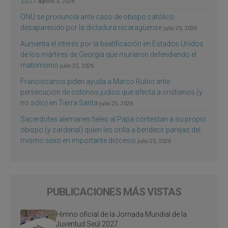
2027
agosto 3, 2026
ONU se pronuncia ante caso de obispo católico
desaparecido por la dictadura nicaragüense
julio 25, 2026
Aumenta el interés por la beatificación en Estados Unidos
de los mártires de Georgia que murieron defendiendo el
matrimonio
julio 25, 2026
Franciscanos piden ayuda a Marco Rubio ante
persecución de colonos judíos que afecta a cristianos (y
no sólo) en Tierra Santa
julio 25, 2026
Sacerdotes alemanes fieles al Papa contestan a su propio
obispo (y cardenal) quien les orilla a bendecir parejas del
mismo sexo en importante diócesis
julio 25, 2026
PUBLICACIONES MÁS VISTAS
Himno oficial de la Jornada Mundial de la
Juventud Seúl 2027