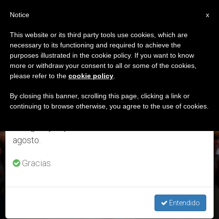
ES
Notice
×
x
Aviso importante
This website or its third party tools use cookies, which are
necessary to its functioning and required to achieve the
Del 27 de julio al 7 de agosto haremos la pausa
ETIQUETA
purposes illustrated in the cookie policy. If you want to know
anual, aprovechando que en el periodo de verano
Posts Tagged ‘abad’
more or withdraw your consent to all or some of the cookies,
please refer to the
cookie policy
.
se generan menos informaciones y también el
consumo de las mismas disminuye.
By closing this banner, scrolling this page, clicking a link or
continuing to browse otherwise, you agree to the use of cookies.
ÚLTIMAS NOTICIAS
Retomamos el trabajo ordinario de las ediciones
en inglés y español de ZENIT el lunes 10 de
agosto.
Gracias.
Evangelio del 6 de septiembre: Reflexión del padre Antonio
Rivero
Entendido
SEP 01, 2020 14:35