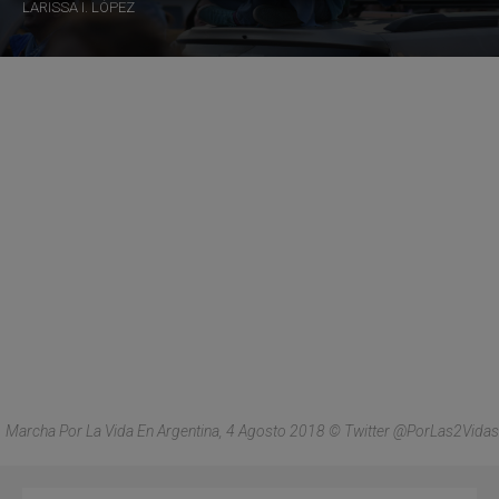
LARISSA I. LÓPEZ
Marcha Por La Vida En Argentina, 4 Agosto 2018 © Twitter @PorLas2Vidas