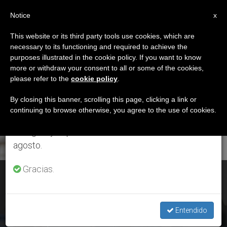
ES
Notice
×
x
Aviso importante
This website or its third party tools use cookies, which are
necessary to its functioning and required to achieve the
Del 27 de julio al 7 de agosto haremos la pausa
ETIQUETA
purposes illustrated in the cookie policy. If you want to know
anual, aprovechando que en el periodo de verano
Posts Tagged ‘aborto’
more or withdraw your consent to all or some of the cookies,
please refer to the
cookie policy
.
se generan menos informaciones y también el
consumo de las mismas disminuye.
By closing this banner, scrolling this page, clicking a link or
continuing to browse otherwise, you agree to the use of cookies.
ÚLTIMAS NOTICIAS
Retomamos el trabajo ordinario de las ediciones
en inglés y español de ZENIT el lunes 10 de
agosto.
Gracias.
Argentina: Obispos llaman a manifestarse en defensa de la
vida
Entendido
NOV 25, 2020 13:05