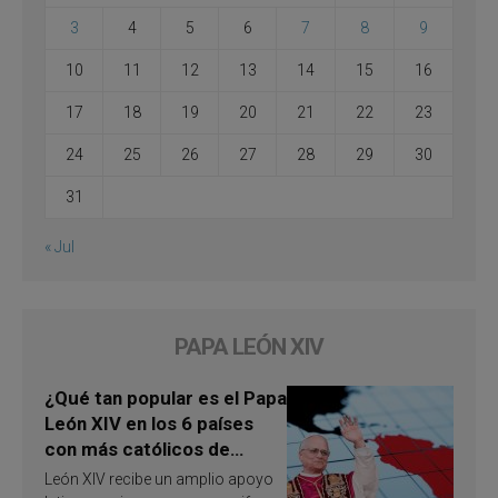
3
4
5
6
7
8
9
10
11
12
13
14
15
16
17
18
19
20
21
22
23
24
25
26
27
28
29
30
31
« Jul
PAPA LEÓN XIV
¿Qué tan popular es el Papa
León XIV en los 6 países
con más católicos de
América Latina en 2026?
León XIV recibe un amplio apoyo