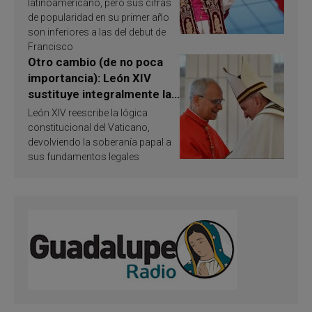
Publican resultados de
latinoamericano, pero sus cifras
investigación
de popularidad en su primer año
son inferiores a las del debut de
Francisco
Otro cambio (de no poca
importancia): León XIV
sustituye integralmente la
ley vaticana de Papa
León XIV reescribe la lógica
Francisco
constitucional del Vaticano,
devolviendo la soberanía papal a
sus fundamentos legales