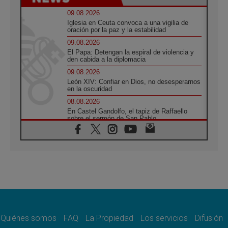
09.08.2026
Iglesia en Ceuta convoca a una vigilia de
oración por la paz y la estabilidad
09.08.2026
El Papa: Detengan la espiral de violencia y
den cabida a la diplomacia
09.08.2026
León XIV: Confiar en Dios, no desesperarnos
en la oscuridad
08.08.2026
En Castel Gandolfo, el tapiz de Raffaello
sobre el sermón de San Pablo
08.08.2026
En Colombia, «la paz no se compra con una
firma»
08.08.2026
En Venezuela celebraron los 416 años del
Santo Cristo de La Grita
08.08.2026
El Papa: en Santa Ágata contemplamos la
victoria del amor sobre la muerte
Quiénes somos
FAQ
La Propiedad
Los servicios
Difusión
08.08.2026