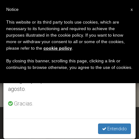
ES
Notice
×
x
Aviso importante
This website or its third party tools use cookies, which are
necessary to its functioning and required to achieve the
Del 27 de julio al 7 de agosto haremos la pausa
ETIQUETA
purposes illustrated in the cookie policy. If you want to know
anual, aprovechando que en el periodo de verano
Posts Tagged ‘abril
more or withdraw your consent to all or some of the cookies,
please refer to the
cookie policy
.
se generan menos informaciones y también el
2017’
consumo de las mismas disminuye.
By closing this banner, scrolling this page, clicking a link or
continuing to browse otherwise, you agree to the use of cookies.
Retomamos el trabajo ordinario de las ediciones
en inglés y español de ZENIT el lunes 10 de
ÚLTIMAS NOTICIAS
agosto.
Gracias.
El video del Papa: rezar por los jóvenes, para que sepan
responder a su vocación
Entendido