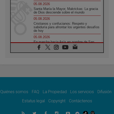
05.08.2026
Santa María la Mayor, Makrickas: La gracia
de Dios desciende sobre el mundo
05.08.2026
Cristianos y confucianos: Respeto y
sabiduría para afrontar los urgentes desafíos
de hoy
05.08.2026
En marcha hacia Asís en nombre de San
Francisco, a la espera de León
05.08.2026
Venezuela, Padre Pagniello: "En medio del
dolor, una Iglesia que no se rinde"
05.08.2026
La Fuerza del "Círculo de Héroes" con el
Papa en la Audiencia General
05.08.2026
Nuncio en Ucrania: Preocupa escuchar a
quienes bendicen la guerra
Quiénes somos
FAQ
La Propiedad
Los servicios
Difusión
05.08.2026
Estatus legal
Copyright
Contáctenos
Ucrania: Ataque masivo en Kyiv durante la
noche
05.08.2026