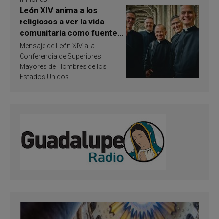
León XIV anima a los
religiosos a ver la vida
comunitaria como fuente
de inspiración y
Mensaje de León XIV a la
santificación
Conferencia de Superiores
Mayores de Hombres de los
Estados Unidos